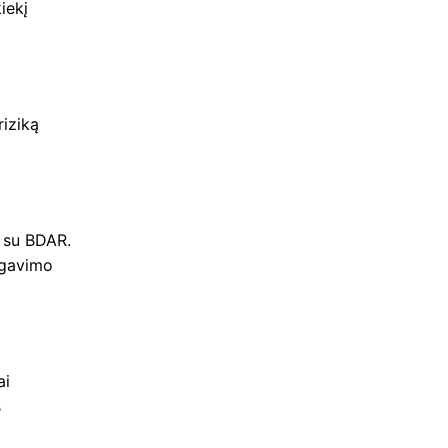
iekį
iziką
s
s su BDAR.
 gavimo
ai
s