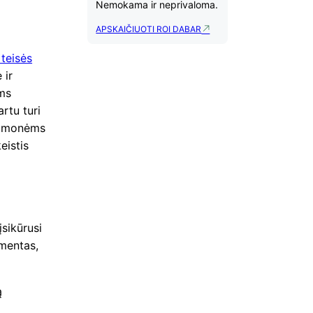
Nemokama ir neprivaloma.
APSKAIČIUOTI ROI DABAR
teisės
 ir
ims
rtu turi
s įmonėms
eistis
įsikūrusi
amentas,
ą