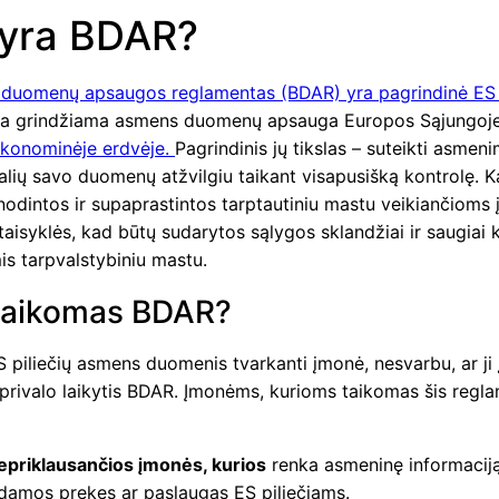
 yra BDAR?
 duomenų apsaugos reglamentas (BDAR) yra pagrindinė ES 
ria grindžiama asmens duomenų apsauga Europos Sąjungoje
konominėje erdvėje.
Pagrindinis jų tikslas – suteikti asmen
lių savo duomenų atžvilgiu taikant visapusišką kontrolę. Ka
enodintos ir supaprastintos tarptautiniu mastu veikiančiom
aisyklės, kad būtų sudarytos sąlygos sklandžiai ir saugiai k
s tarpvalstybiniu mastu.
taikomas BDAR?
S piliečių asmens duomenis tvarkanti įmonė, nesvarbu, ar ji 
 privalo laikytis BDAR. Įmonėms, kurioms taikomas šis regl
epriklausančios įmonės, kurios
renka asmeninę informacij
ydamos prekes ar paslaugas ES piliečiams.