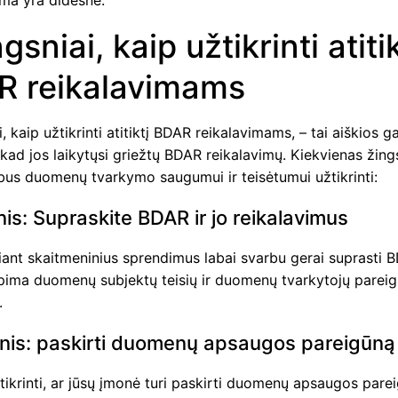
uma yra didesnė.
gsniai, kaip užtikrinti atitik
R reikalavimams
i, kaip užtikrinti atitiktį BDAR reikalavimams, – tai aiškios g
ad jos laikytųsi griežtų BDAR reikalavimų. Kiekvienas žing
rbus duomenų tvarkymo saugumui ir teisėtumui užtikrinti:
nis: Supraskite BDAR ir jo reikalavimus
iant skaitmeninius sprendimus labai svarbu gerai suprasti B
apima duomenų subjektų teisių ir duomenų tvarkytojų parei
.
snis: paskirti duomenų apsaugos pareigūną
ikrinti, ar jūsų įmonė turi paskirti duomenų apsaugos parei