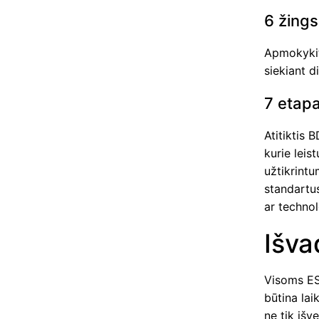
6 žings
Apmokykit
siekiant 
7 etapa
Atitiktis 
kurie leis
užtikrintu
standartus
ar technol
Išva
Visoms ES
būtina la
ne tik išv