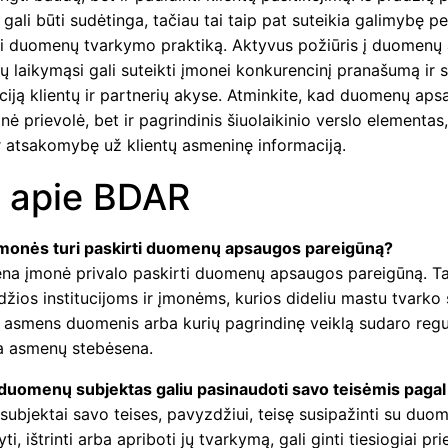
gali būti sudėtinga, tačiau tai taip pat suteikia galimybę per
ti duomenų tvarkymo praktiką. Aktyvus požiūris į duomenų
ų laikymąsi gali suteikti įmonei konkurencinį pranašumą ir su
ciją klientų ir partnerių akyse. Atminkite, kad duomenų aps
sinė prievolė, bet ir pagrindinis šiuolaikinio verslo elementas
r atsakomybę už klientų asmeninę informaciją.
 apie BDAR
įmonės turi paskirti duomenų apsaugos pareigūną?
ena įmonė privalo paskirti duomenų apsaugos pareigūną. T
džios institucijoms ir įmonėms, kurios dideliu mastu tvarko 
 asmens duomenis arba kurių pagrindinę veiklą sudaro reguli
a asmenų stebėsena.
 duomenų subjektas galiu pasinaudoti savo teisėmis paga
ubjektai savo teises, pavyzdžiui, teisę susipažinti su duom
yti, ištrinti arba apriboti jų tvarkymą, gali ginti tiesiogiai pri