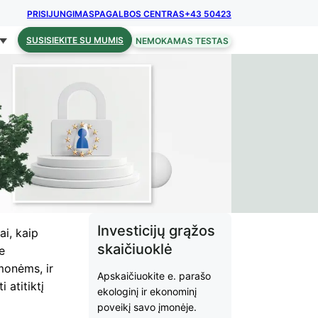
PRISIJUNGIMAS
PAGALBOS CENTRAS
+43 50423
SUSISIEKITE SU MUMIS
NEMOKAMAS TESTAS
Investicijų grąžos
i, kaip
skaičiuoklė
e
monėms, ir
Apskaičiuokite e. parašo
 atitiktį
ekologinį ir ekonominį
poveikį savo įmonėje.