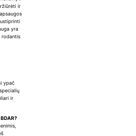
žiūrėti ir
 apsaugos
stiprinti
auga yra
, rodantis
ai ypač
specialių
ari ir
l BDAR?
enimis,
eš