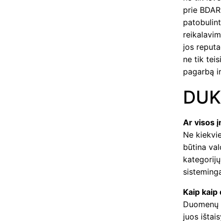
prie BDAR 
patobulin
reikalavim
jos reputa
ne tik tei
pagarbą i
DUK
Ar visos 
Ne kiekvi
būtina val
kategorijų
sisteming
Kaip kaip
Duomenų s
juos ištais