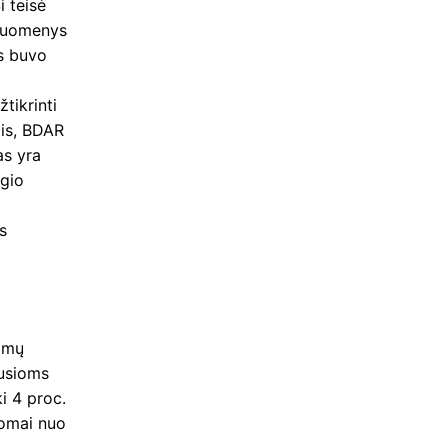
i teisė
 duomenys
is buvo
tikrinti
lis, BDAR
as yra
ygio
,
s
iamų
dusioms
i 4 proc.
somai nuo