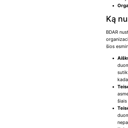
Orga
Ką n
BDAR nust
organizaci
šios esmi
Aišk
duom
sutik
kada
Teis
asmen
šiai
Teis
duome
nepa