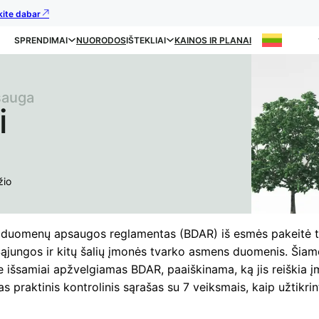
kite dabar
SPRENDIMAI
NUORODOS
IŠTEKLIAI
KAINOS IR PLANAI
sauga
i
žio
 duomenų apsaugos reglamentas (BDAR) iš esmės pakeitė ta
ąjungos ir kitų šalių įmonės tvarko asmens duomenis. Šiam
e išsamiai apžvelgiamas BDAR, paaiškinama, ką jis reiškia į
s praktinis kontrolinis sąrašas su 7 veiksmais, kaip užtikrinti