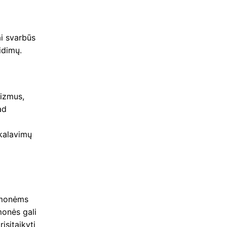
i svarbūs
idimų.
nizmus,
ad
ikalavimų
įmonėms
monės gali
risitaikyti