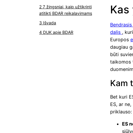
Kas
7 žingsniai, kaip užtikrinti
atitiktį BDAR reikalavimams
Išvada
Bendrasis
dalis
, ku
DUK apie BDAR
Europos
e
daugiau ga
būti suvi
taikomos t
duomenimi
Kam 
Bet kuri E
ES, ar ne,
priklauso:
ES n
siūl