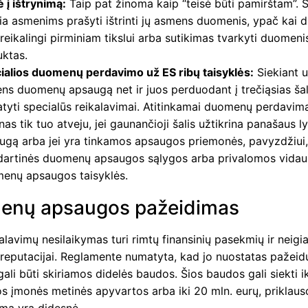
ė į ištrynimą:
Taip pat žinoma kaip “teisė būti pamirštam”. Š
žia asmenims prašyti ištrinti jų asmens duomenis, ypač kai
reikalingi pirminiam tikslui arba sutikimas tvarkyti duomen
uktas.
ialios duomenų perdavimo už ES ribų taisyklės:
Siekiant už
ns duomenų apsaugą net ir juos perduodant į trečiąsias ša
atyti specialūs reikalavimai. Atitinkamai duomenų perdavim
inas tik tuo atveju, jei gaunančioji šalis užtikrina panašaus l
ugą arba jei yra tinkamos apsaugos priemonės, pavyzdžiui
dartinės duomenų apsaugos sąlygos arba privalomos vidau
enų apsaugos taisyklės.
enų apsaugos pažeidimas
lavimų nesilaikymas turi rimtų finansinių pasekmių ir neig
reputacijai. Reglamente numatyta, kad jo nuostatas pažei
li būti skiriamos didelės baudos. Šios baudos gali siekti ik
os įmonės metinės apyvartos arba iki 20 mln. eurų, priklau