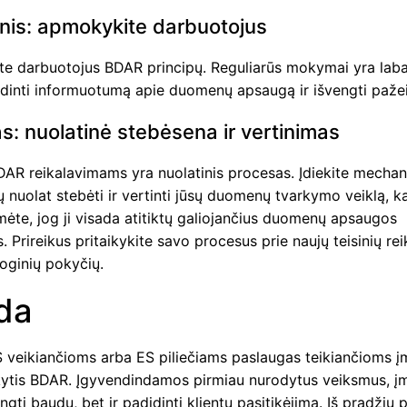
nis: apmokykite darbuotojus
e darbuotojus BDAR principų. Reguliarūs mokymai yra laba
didinti informuotumą apie duomenų apsaugą ir išvengti paže
s: nuolatinė stebėsena ir vertinimas
BDAR reikalavimams yra nuolatinis procesas. Įdiekite mecha
tų nuolat stebėti ir vertinti jūsų duomenų tvarkymo veiklą, k
mėte, jog ji visada atitiktų galiojančius duomenų apsaugos
. Prireikus pritaikykite savo procesus prie naujų teisinių re
oginių pokyčių.
da
 veikiančioms arba ES piliečiams paslaugas teikiančioms 
ikytis BDAR. Įgyvendindamos pirmiau nurodytus veiksmus, į
engti baudų, bet ir padidinti klientų pasitikėjimą. Iš pradžių p