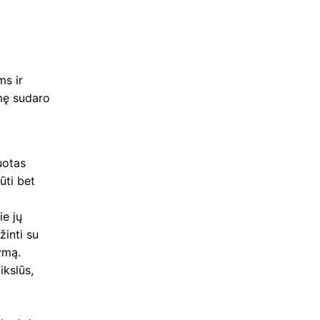
s ir
smę sudaro
uotas
ūti bet
ie jų
žinti su
ymą.
kslūs,