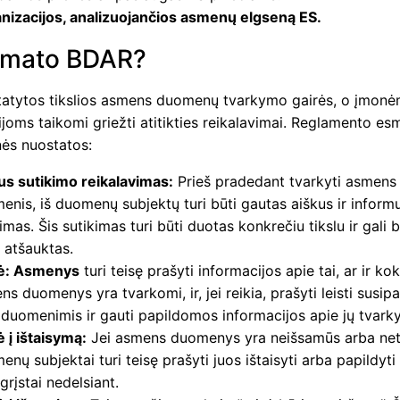
nizacijos, analizuojančios asmenų elgseną ES.
umato BDAR?
atytos tikslios asmens duomenų tvarkymo gairės, o įmonėm
joms taikomi griežti atitikties reikalavimai. Reglamento e
nės nuostatos:
us sutikimo reikalavimas:
Prieš pradedant tvarkyti asmens
enis, iš duomenų subjektų turi būti gautas aiškus ir inform
imas. Šis sutikimas turi būti duotas konkrečiu tikslu ir gali b
 atšauktas.
ė: Asmenys
turi teisę prašyti informacijos apie tai, ar ir kok
s duomenys yra tvarkomi, ir, jei reikia, prašyti leisti susipa
s duomenimis ir gauti papildomos informacijos apie jų tvark
ė į ištaisymą:
Jei asmens duomenys yra neišsamūs arba neti
nų subjektai turi teisę prašyti juos ištaisyti arba papildyti
grįstai nedelsiant.