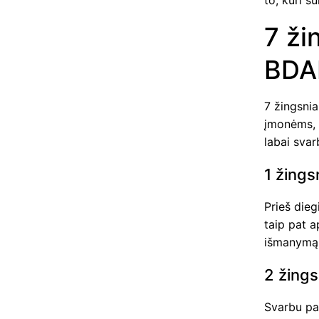
to, kuri s
7 žin
BDA
7 žingsnia
įmonėms, k
labai sva
1 žings
Prieš dieg
taip pat 
išmanymą
2 žing
Svarbu pat