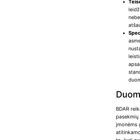
Teis
leid
nebe
atša
Spec
asme
nust
leist
apsa
stan
duom
Duom
BDAR reika
pasekmių 
įmonėms ga
atitinkam