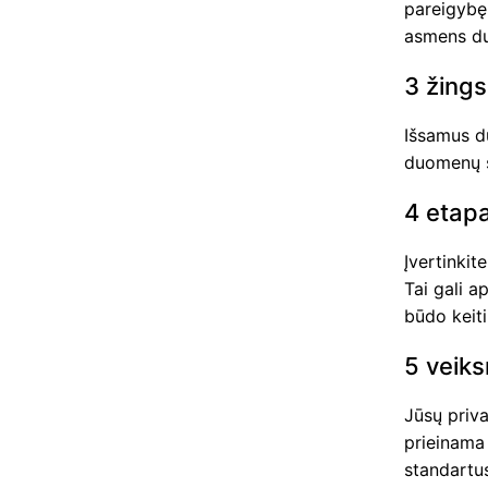
pareigybę 
asmens d
3 žings
Išsamus d
duomenų 
4 etapa
Įvertinkit
Tai gali 
būdo keit
5 veiks
Jūsų priva
prieinama 
standartus