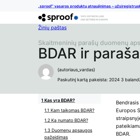
„sproof“ vasaros produktų atnaujinimas – užsiregistruo
Žinių paštas
Skaitmeninių parašų duomenų ap
BDAR ir paraša
{autoriaus_vardas}
Paskutinį kartą pakeista: 2024 3 baland
Kas yra BDAR?
Bendrasis
Europos S
Kam taikomas BDAR?
straipsnyj
Ką numato BDAR?
pateikiama
Duomenų apsaugos
BDAR.
pažeidimas