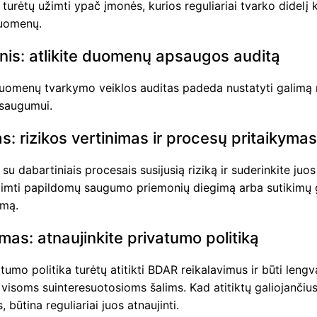
turėtų užimti ypač įmonės, kurios reguliariai tvarko didelį k
uomenų.
nis: atlikite duomenų apsaugos auditą
uomenų tvarkymo veiklos auditas padeda nustatyti galimą r
saugumui.
s: rizikos vertinimas ir procesų pritaikyma
e su dabartiniais procesais susijusią riziką ir suderinkite juo
apimti papildomų saugumo priemonių diegimą arba sutikimų
imą.
mas: atnaujinkite privatumo politiką
tumo politika turėtų atitikti BDAR reikalavimus ir būti lengv
visoms suinteresuotosioms šalims. Kad atitiktų galiojančiu
, būtina reguliariai juos atnaujinti.