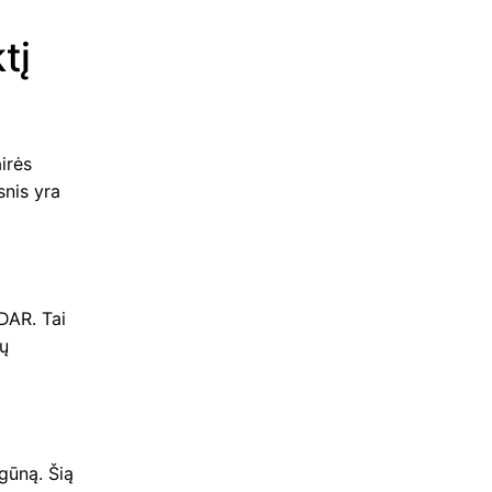
tį
airės
snis yra
DAR. Tai
gų
gūną. Šią