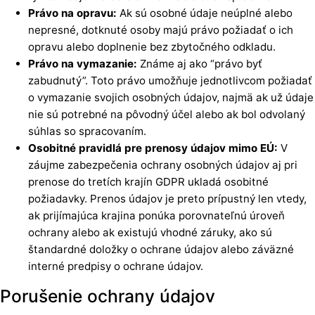
Právo na opravu:
Ak sú osobné údaje neúplné alebo
nepresné, dotknuté osoby majú právo požiadať o ich
opravu alebo doplnenie bez zbytočného odkladu.
Právo na vymazanie:
Známe aj ako “právo byť
zabudnutý”. Toto právo umožňuje jednotlivcom požiadať
o vymazanie svojich osobných údajov, najmä ak už údaje
nie sú potrebné na pôvodný účel alebo ak bol odvolaný
súhlas so spracovaním.
Osobitné pravidlá pre prenosy údajov mimo EÚ:
V
záujme zabezpečenia ochrany osobných údajov aj pri
prenose do tretích krajín GDPR ukladá osobitné
požiadavky. Prenos údajov je preto prípustný len vtedy,
ak prijímajúca krajina ponúka porovnateľnú úroveň
ochrany alebo ak existujú vhodné záruky, ako sú
štandardné doložky o ochrane údajov alebo záväzné
interné predpisy o ochrane údajov.
Porušenie ochrany údajov