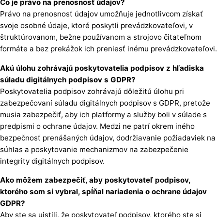
Čo je právo na prenosnosť údajov?
Právo na prenosnosť údajov umožňuje jednotlivcom získať
svoje osobné údaje, ktoré poskytli prevádzkovateľovi, v
štruktúrovanom, bežne používanom a strojovo čitateľnom
formáte a bez prekážok ich preniesť inému prevádzkovateľovi.
Akú úlohu zohrávajú poskytovatelia podpisov z hľadiska
súladu digitálnych podpisov s GDPR?
Poskytovatelia podpisov zohrávajú dôležitú úlohu pri
zabezpečovaní súladu digitálnych podpisov s GDPR, pretože
musia zabezpečiť, aby ich platformy a služby boli v súlade s
predpismi o ochrane údajov. Medzi ne patrí okrem iného
bezpečnosť prenášaných údajov, dodržiavanie požiadaviek na
súhlas a poskytovanie mechanizmov na zabezpečenie
integrity digitálnych podpisov.
Ako môžem zabezpečiť, aby poskytovateľ podpisov,
ktorého som si vybral, spĺňal nariadenia o ochrane údajov
GDPR?
Aby ste sa uistili, že poskytovateľ podpisov, ktorého ste si