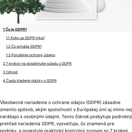
Čo je GDPR?
Koho sa GDPR týka?
Čo prináša GDPR?
Porušenie ochrany údajov
7 krokov na dosiahnutie súladu s GDPR
Odvod
Často kladené otázky o GDPR
Všeobecné nariadenie o ochrane údajov (GDPR) zásadne
zmenilo spôsob, akým spoločnosti v Európskej únii aj mimo nej
narábajú s osobnými údajmi. Tento článok poskytuje podrobný
prehľad nariadenia GDPR, vysvetľuje, čo znamená pre
podniky, a poskytuje praktický kontrolný zoznam so 7 krokmi