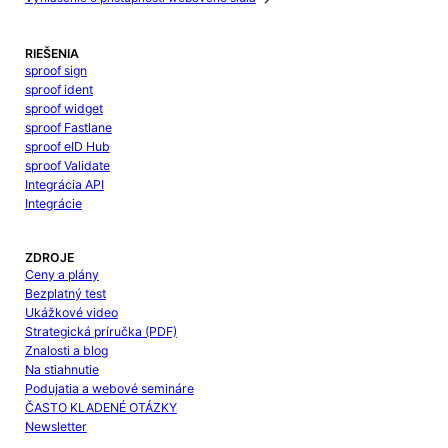
RIEŠENIA
sproof sign
sproof ident
sproof widget
sproof Fastlane
sproof eID Hub
sproof Validate
Integrácia API
Integrácie
ZDROJE
Ceny a plány
Bezplatný test
Ukážkové video
Strategická príručka (PDF)
Znalosti a blog
Na stiahnutie
Podujatia a webové semináre
ČASTO KLADENÉ OTÁZKY
Newsletter