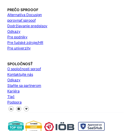
PREČO SPROOOF
Alternatíva Docusign
porovnať sprooof
Dodržiavanie predpisov
Odkazy
Pre podniky
Pre ľudské zdroje/HR
Pre univerzity
SPOLOČNOSŤ
O spoločnosti sproof
Kontaktujte nás
Odkazy
Staňte sa partnerom
Kariéra
Tlač
Podpora
Sledujte nás na Facebooku
Sledujte nás na X
Sledujte nás na LinkedIn