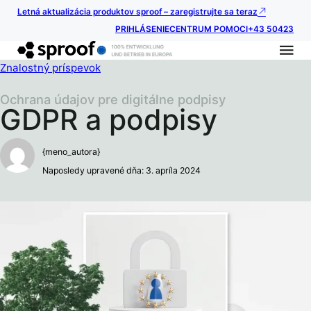
Letná aktualizácia produktov sproof – zaregistrujte sa teraz
PRIHLÁSENIE
CENTRUM POMOCI
+43 50423
Znalostný príspevok
Ochrana údajov pre digitálne podpisy
GDPR a podpisy
{meno_autora}
Naposledy upravené dňa: 3. apríla 2024