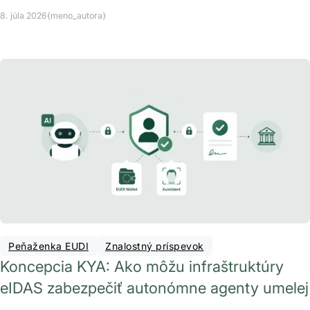
8. júla 2026
{meno_autora}
Peňaženka EUDI
Znalostný príspevok
Koncepcia KYA: Ako môžu infraštruktúry
eIDAS zabezpečiť autonómne agenty umelej