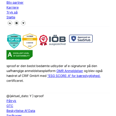
Bliv partner
Karriere
Tryk på
Støtte
Følg os på Facebook
Følg os på X
Følg os på LinkedIn
sproof er den bedst bedømte udbyder af e-signaturer på den
uafhængige anmeldelsesplatform
OMR Anmeldelser
og blev også
hædret af CRIF GmbH med
"ESG SCORE: A" for bæredygtighed.
certificeret.
@{aktuel_dato: Y } sproof
Påtryk
GTC
Beskyttelse Af Data
Småkager