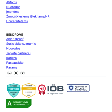
Atitiktis
Nuorodos
Įmonėms
Žmogiškiesiems ištekliams/HR
Universitetams
BENDROVĖ
Apie "sproof
Susisiekite su mumis
Nuorodos
Tapkite partneriu
Karjera
Paspauskite
Parama
Sekite mus "Facebook
Sekite mus X
Sekite mus "LinkedIn