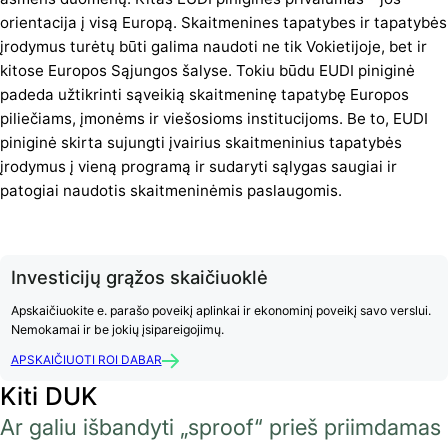
orientacija į visą Europą. Skaitmenines tapatybes ir tapatybės
įrodymus turėtų būti galima naudoti ne tik Vokietijoje, bet ir
kitose Europos Sąjungos šalyse. Tokiu būdu EUDI piniginė
padeda užtikrinti sąveikią skaitmeninę tapatybę Europos
piliečiams, įmonėms ir viešosioms institucijoms. Be to, EUDI
piniginė skirta sujungti įvairius skaitmeninius tapatybės
įrodymus į vieną programą ir sudaryti sąlygas saugiai ir
patogiai naudotis skaitmeninėmis paslaugomis.
Investicijų grąžos skaičiuoklė
Apskaičiuokite e. parašo poveikį aplinkai ir ekonominį poveikį savo verslui.
Nemokamai ir be jokių įsipareigojimų.
APSKAIČIUOTI ROI DABAR
Kiti DUK
Ar galiu išbandyti „sproof“ prieš priimdamas