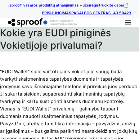
„sproof“ vasaros produktų atnaujinimas – užsiregistruokite dabar
PRISIJUNGIMAS
PAGALBOS CENTRAS
+43 50423
Kokie yra EUDI piniginės
Vokietijoje privalumai?
“EUDI Wallet” siūlo vartotojams Vokietijoje saugų būdą
tvarkyti skaitmeninės tapatybės duomenis ir tapatybės
įrodymus savo išmaniajame telefone ir prireikus juos perduoti.
Ji sukurta siekiant supaprastinti skaitmeninių tapatybių
tvarkymą ir kartu sustiprinti asmens duomenų kontrolę.
Vienas iš “EUDI Wallet” privalumų – galimybė taupant
duomenis naudoti skaitmeninius tapatybės įrodymus.
Pavyzdžiui, ateityje tam tikrą informaciją – pavyzdžiui, amžių
ar įgaliojimus – bus galima patikrinti neatskleidžiant jokių kitų
asmens duomenų. Kitas EUDI piniginės privalumas – jos