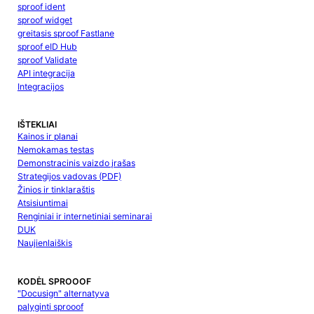
sproof ident
sproof widget
greitasis sproof Fastlane
sproof eID Hub
sproof Validate
API integracija
Integracijos
IŠTEKLIAI
Kainos ir planai
Nemokamas testas
Demonstracinis vaizdo įrašas
Strategijos vadovas (PDF)
Žinios ir tinklaraštis
Atsisiuntimai
Renginiai ir internetiniai seminarai
DUK
Naujienlaiškis
KODĖL SPROOOF
"Docusign" alternatyva
palyginti sprooof