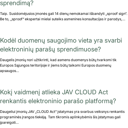
sprendimą?
Taip. Susidomėjusios įmonės gali 14 dienų nemokamai išbandyti „sproof sign“.
Be to, „sproof“ ekspertai mielai suteiks asmenines konsultacijas ir parodys,…
Kodėl duomenų saugojimo vieta yra svarbi
elektroninių parašų sprendimuose?
Daugelis įmonių nori užtikrinti, kad asmens duomenys būtų tvarkomi tik
Europos Sąjungos teritorijoje ir jiems būtų taikomi Europos duomenų
apsaugos…
Kokį vaidmenį atlieka JAV CLOUD Act
renkantis elektroninio parašo platformą?
Daugeliui įmonių JAV „CLOUD Act“ įstatymas yra svarbus veiksnys renkantis
programinės įrangos tiekėją. Tam tikromis aplinkybėmis šis įstatymas gali
įpareigoti…