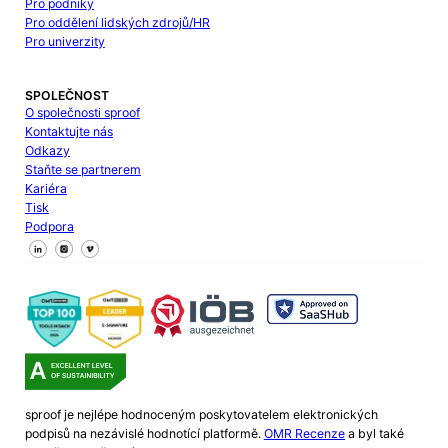
Pro podniky
Pro oddělení lidských zdrojů/HR
Pro univerzity
SPOLEČNOST
O společnosti sproof
Kontaktujte nás
Odkazy
Staňte se partnerem
Kariéra
Tisk
Podpora
Sledujte nás na Facebooku
Sledujte nás na X
Sledujte nás na LinkedIn
sproof je nejlépe hodnoceným poskytovatelem elektronických
podpisů na nezávislé hodnotící platformě.
OMR Recenze
a byl také