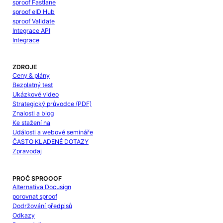
sproof Fastlane
sproof eID Hub
sproof Validate
Integrace API
Integrace
ZDROJE
Ceny & plány
Bezplatný test
Ukázkové video
Strategický průvodce (PDF)
Znalosti a blog
Ke stažení na
Události a webové semináře
ČASTO KLADENÉ DOTAZY
Zpravodaj
PROČ SPROOOF
Alternativa Docusign
porovnat sproof
Dodržování předpisů
Odkazy