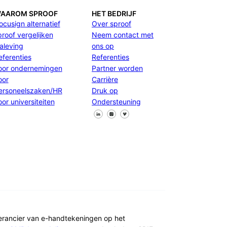
AAROM SPROOF
HET BEDRIJF
ocusign alternatief
Over sproof
proof vergelijken
Neem contact met
aleving
ons op
eferenties
Referenties
oor ondernemingen
Partner worden
oor
Carrière
ersoneelszaken/HR
Druk op
oor universiteiten
Ondersteuning
Volg ons op Facebook
Volg ons op X
Volg ons op LinkedIn
verancier van e-handtekeningen op het