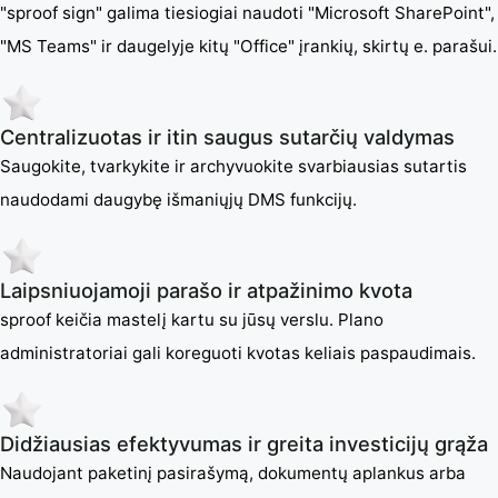
"sproof sign" galima tiesiogiai naudoti "Microsoft SharePoint",
"MS Teams" ir daugelyje kitų "Office" įrankių, skirtų e. parašui.
Centralizuotas ir itin saugus sutarčių valdymas
Saugokite, tvarkykite ir archyvuokite svarbiausias sutartis
naudodami daugybę išmaniųjų DMS funkcijų.
Laipsniuojamoji parašo ir atpažinimo kvota
sproof keičia mastelį kartu su jūsų verslu. Plano
administratoriai gali koreguoti kvotas keliais paspaudimais.
Didžiausias efektyvumas ir greita investicijų grąža
Naudojant paketinį pasirašymą, dokumentų aplankus arba