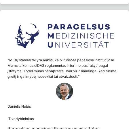
"Mūsų standartai yra aukšti, kaip ir visose panašiose institucijose.
Mums taikomas eIDAS reglamentas ir turime pasirašyti pagal
įstatymą. Todėl mums nepaprastai svarbu ir naudinga, kad turime
greitį ir galimybę nuosekliai tai atvaizduoti."
Danielis Nobis
IT vadybininkas
Paracelsus medicinos Privatus universitetas