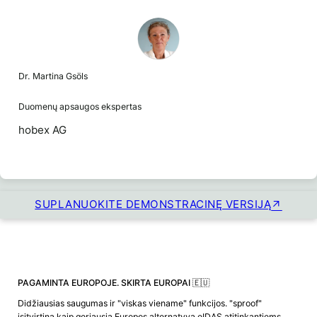
Dr. Martina Gsöls
Duomenų apsaugos ekspertas
hobex AG
SUPLANUOKITE DEMONSTRACINĘ VERSIJĄ
PAGAMINTA EUROPOJE. SKIRTA EUROPAI 🇪🇺
Didžiausias saugumas ir "viskas viename" funkcijos. "sproof"
įsitvirtina kaip geriausia Europos alternatyva eIDAS atitinkantiems