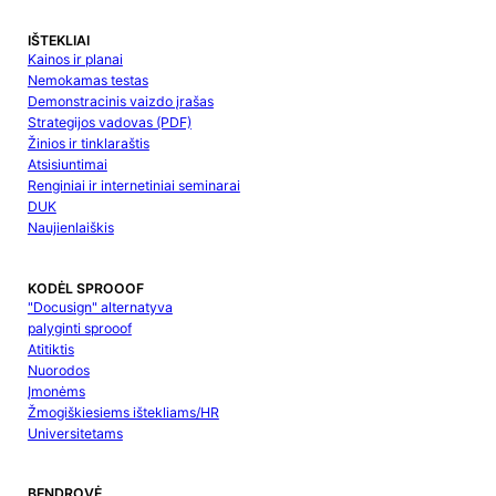
IŠTEKLIAI
Kainos ir planai
Nemokamas testas
Demonstracinis vaizdo įrašas
Strategijos vadovas (PDF)
Žinios ir tinklaraštis
Atsisiuntimai
Renginiai ir internetiniai seminarai
DUK
Naujienlaiškis
KODĖL SPROOOF
"Docusign" alternatyva
palyginti sprooof
Atitiktis
Nuorodos
Įmonėms
Žmogiškiesiems ištekliams/HR
Universitetams
BENDROVĖ