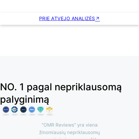
PRIE ATVEJO ANALIZĖS
NO. 1 pagal nepriklausomą
palyginimą
"OMR Reviews" yra viena
žinomiausių nepriklausomų