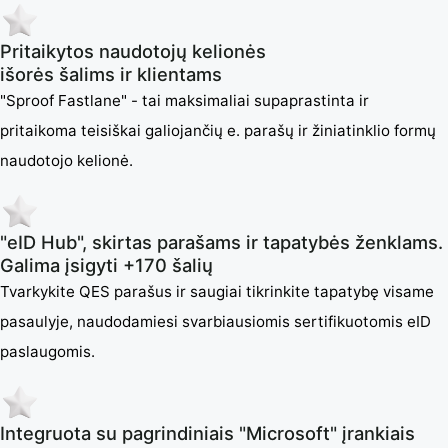
Pritaikytos naudotojų kelionės
išorės šalims ir klientams
"Sproof Fastlane" - tai maksimaliai supaprastinta ir
pritaikoma teisiškai galiojančių e. parašų ir žiniatinklio formų
naudotojo kelionė.
"eID Hub", skirtas parašams ir tapatybės ženklams.
Galima įsigyti +170 šalių
Tvarkykite QES parašus ir saugiai tikrinkite tapatybę visame
pasaulyje, naudodamiesi svarbiausiomis sertifikuotomis eID
paslaugomis.
Integruota su pagrindiniais "Microsoft" įrankiais