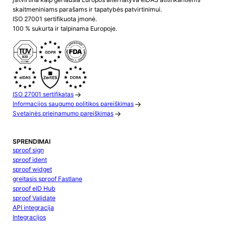
skaitmeniniams parašams ir tapatybės patvirtinimui.
ISO 27001 sertifikuota įmonė.
100 % sukurta ir talpinama Europoje.
ISO 27001 sertifikatas
Informacijos saugumo politikos pareiškimas
Svetainės prieinamumo pareiškimas
SPRENDIMAI
sproof sign
sproof ident
sproof widget
greitasis sproof Fastlane
sproof eID Hub
sproof Validate
API integracija
Integracijos