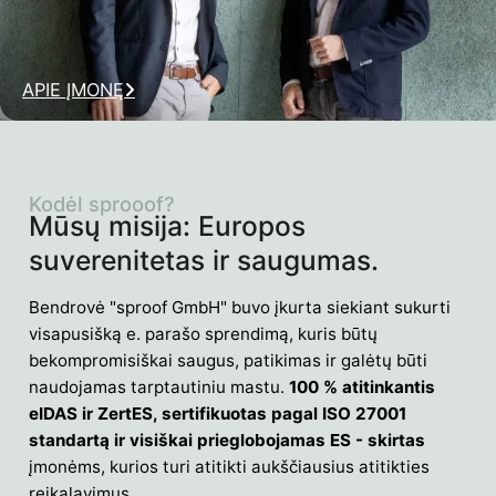
APIE ĮMONĘ
Kodėl sprooof?
Mūsų misija: Europos
suverenitetas ir saugumas.
Bendrovė "sproof GmbH" buvo įkurta siekiant sukurti
visapusišką e. parašo sprendimą, kuris būtų
bekompromisiškai saugus, patikimas ir galėtų būti
naudojamas tarptautiniu mastu.
100 % atitinkantis
eIDAS ir ZertES, sertifikuotas pagal ISO 27001
standartą ir visiškai prieglobojamas ES - skirtas
įmonėms, kurios turi atitikti aukščiausius atitikties
reikalavimus.