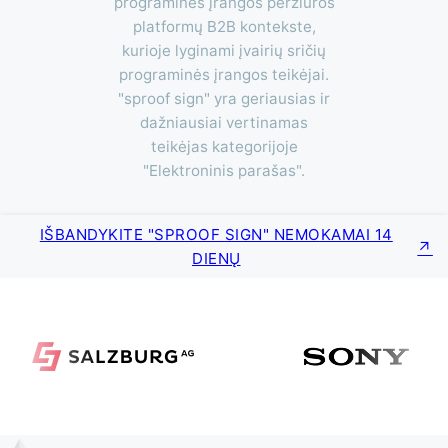
programinės įrangos peržiūros
platformų B2B kontekste,
kurioje lyginami įvairių sričių
programinės įrangos teikėjai.
"sproof sign" yra geriausias ir
dažniausiai vertinamas
teikėjas kategorijoje
"Elektroninis parašas".
IŠBANDYKITE "SPROOF SIGN" NEMOKAMAI 14
DIENŲ