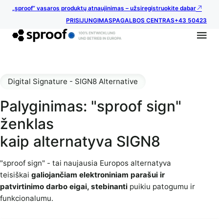
„sproof“ vasaros produktų atnaujinimas – užsiregistruokite dabar
PRISIJUNGIMAS
PAGALBOS CENTRAS
+43 50423
Digital Signature - SIGN8 Alternative
Palyginimas: "sproof sign"
ženklas
kaip alternatyva SIGN8
"sproof sign" - tai naujausia Europos alternatyva
teisiškai
galiojančiam elektroniniam parašui ir
patvirtinimo darbo eigai, stebinanti
puikiu patogumu ir
funkcionalumu.