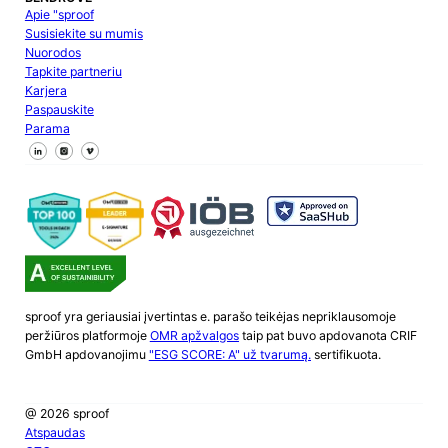
Apie "sproof
Susisiekite su mumis
Nuorodos
Tapkite partneriu
Karjera
Paspauskite
Parama
Sekite mus "Facebook
Sekite mus X
Sekite mus "LinkedIn
sproof yra geriausiai įvertintas e. parašo teikėjas nepriklausomoje
peržiūros platformoje
OMR apžvalgos
taip pat buvo apdovanota CRIF
GmbH apdovanojimu
"ESG SCORE: A" už tvarumą.
sertifikuota.
@ 2026 sproof
Atspaudas