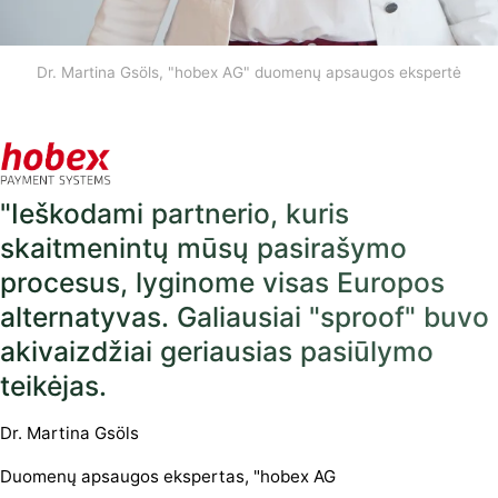
Dr. Martina Gsöls, "hobex AG" duomenų apsaugos ekspertė
"Ieškodami partnerio, kuris
skaitmenintų mūsų pasirašymo
procesus, lyginome visas Europos
alternatyvas. Galiausiai "sproof" buvo
akivaizdžiai geriausias pasiūlymo
teikėjas.
Dr. Martina Gsöls
Duomenų apsaugos ekspertas, "hobex AG