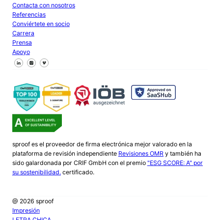
Contacta con nosotros
Referencias
Conviértete en socio
Carrera
Prensa
Apoyo
Síguenos en Facebook
Síguenos en X
Síguenos en LinkedIn
sproof es el proveedor de firma electrónica mejor valorado en la
plataforma de revisión independiente
Revisiones OMR
y también ha
sido galardonada por CRIF GmbH con el premio
"ESG SCORE: A" por
su sostenibilidad.
certificado.
@ 2026 sproof
Impresión
LETRA CHICA