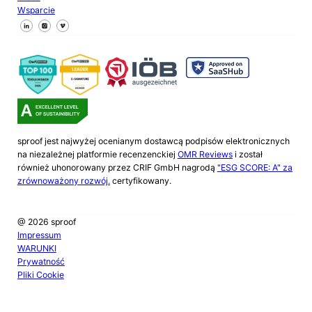
Wsparcie
Śledź nas na Facebooku
Śledź nas na X
Śledź nas na LinkedIn
sproof jest najwyżej ocenianym dostawcą podpisów elektronicznych
na niezależnej platformie recenzenckiej
OMR Reviews
i został
również uhonorowany przez CRIF GmbH nagrodą
"ESG SCORE: A" za
zrównoważony rozwój.
certyfikowany.
@ 2026 sproof
Impressum
WARUNKI
Prywatność
Pliki Cookie