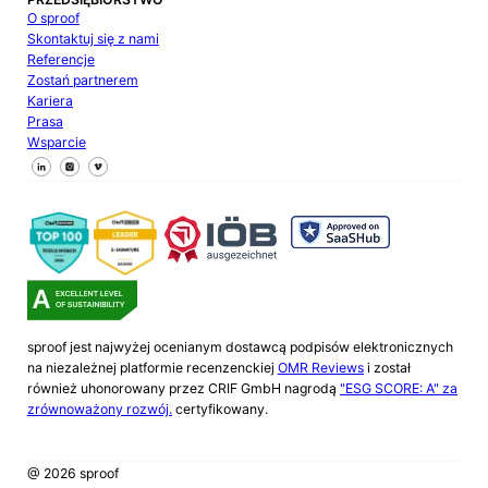
O sproof
Skontaktuj się z nami
Referencje
Zostań partnerem
Kariera
Prasa
Wsparcie
Śledź nas na Facebooku
Śledź nas na X
Śledź nas na LinkedIn
sproof jest najwyżej ocenianym dostawcą podpisów elektronicznych
na niezależnej platformie recenzenckiej
OMR Reviews
i został
również uhonorowany przez CRIF GmbH nagrodą
"ESG SCORE: A" za
zrównoważony rozwój.
certyfikowany.
@ 2026 sproof