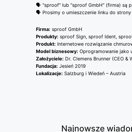
🗣️ "sproof" lub "sproof GmbH" (firma) są p
🗣️ Prosimy o umieszczenie linku do strony 
Firma:
sproof GmbH
Produkty:
sproof Sign, sproof Ident, sproo
Produkt:
Internetowe rozwiązanie chmurow
Model biznesowy:
Oprogramowanie jako u
Założyciele:
Dr. Clemens Brunner (CEO & Ws
Fundacja:
Jesień 2019
Lokalizacje:
Salzburg i Wiedeń – Austria
Najnowsze wiadomo