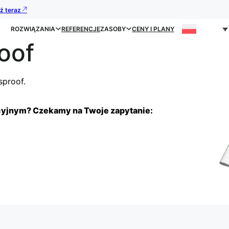
uż teraz
ROZWIĄZANIA
REFERENCJE
ZASOBY
CENY I PLANY
oof
sproof.
cyjnym? Czekamy na Twoje zapytanie: