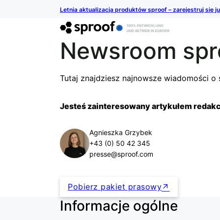
Letnia aktualizacja produktów sproof – zarejestruj się j
Newsroom spr
Tutaj znajdziesz najnowsze wiadomości o 
Jesteś zainteresowany artykułem redak
Agnieszka Grzybek
+43 (0) 50 42 345
presse@sproof.com
Pobierz pakiet prasowy
Informacje ogólne