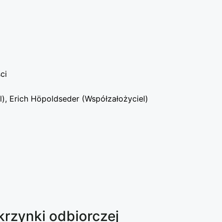
ci
), Erich Höpoldseder (Współzałożyciel)
krzynki odbiorczej