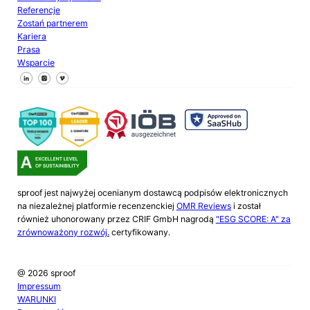
Referencje
Zostań partnerem
Kariera
Prasa
Wsparcie
Śledź nas na Facebooku
Śledź nas na X
Śledź nas na LinkedIn
sproof jest najwyżej ocenianym dostawcą podpisów elektronicznych
na niezależnej platformie recenzenckiej
OMR Reviews
i został
również uhonorowany przez CRIF GmbH nagrodą
"ESG SCORE: A" za
zrównoważony rozwój.
certyfikowany.
@ 2026 sproof
Impressum
WARUNKI