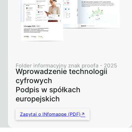
Folder informacyjny znak proofa - 2025
Wprowadzenie technologii
cyfrowych
Podpis w spółkach
europejskich
Zapytaj o INfomappe (PDF)