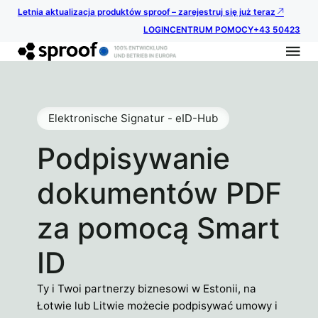
Letnia aktualizacja produktów sproof – zarejestruj się już teraz
LOGIN
CENTRUM POMOCY
+43 50423
Elektronische Signatur - eID-Hub
Podpisywanie
dokumentów PDF
za pomocą Smart
ID
Ty i Twoi partnerzy biznesowi w Estonii, na
Łotwie lub Litwie możecie podpisywać umowy i