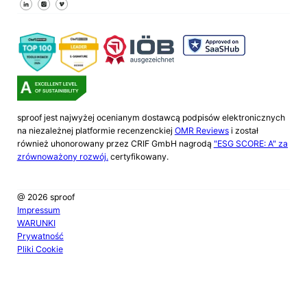
Śledź nas na Facebooku
Śledź nas na X
Śledź nas na LinkedIn
sproof jest najwyżej ocenianym dostawcą podpisów elektronicznych
na niezależnej platformie recenzenckiej
OMR Reviews
i został
również uhonorowany przez CRIF GmbH nagrodą
"ESG SCORE: A" za
zrównoważony rozwój.
certyfikowany.
@ 2026 sproof
Impressum
WARUNKI
Prywatność
Pliki Cookie