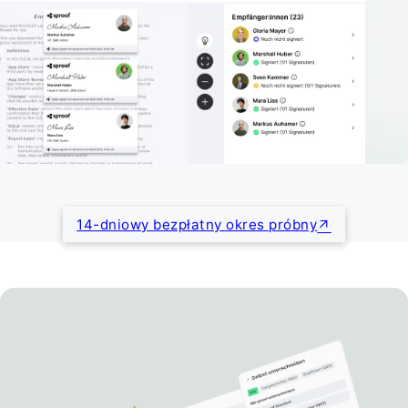
14-dniowy bezpłatny okres próbny