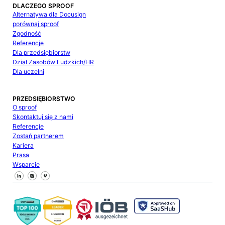
DLACZEGO SPROOF
Alternatywa dla Docusign
porównaj sproof
Zgodność
Referencje
Dla przedsiębiorstw
Dział Zasobów Ludzkich/HR
Dla uczelni
PRZEDSIĘBIORSTWO
O sproof
Skontaktuj się z nami
Referencje
Zostań partnerem
Kariera
Prasa
Wsparcie
Śledź nas na Facebooku
Śledź nas na X
Śledź nas na LinkedIn