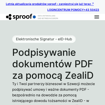
Letnia aktualizacja produktów sproof – zarejestruj się już teraz
LOGIN
CENTRUM POMOCY
+43 50423
Elektronische Signatur - eID-Hub
Podpisywanie
dokumentów PDF
za pomocą ZealiD
Ty i Twoi partnerzy biznesowi w Szwecji możecie
podpisywać umowy i ważne dokumenty PDF -
bezpośrednio na dowodzie za pomocą
istniejącego dowodu tożsamości w ZealiD - w