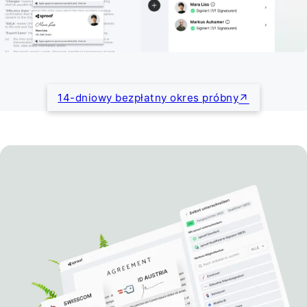
14-dniowy bezpłatny okres próbny