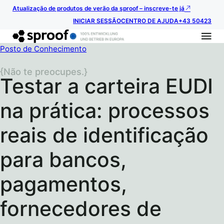
Atualização de produtos de verão da sproof – inscreve-te já
INICIAR SESSÃO
CENTRO DE AJUDA
+43 50423
Posto de Conhecimento
{Não te preocupes.}
Testar a carteira EUDI
na prática: processos
reais de identificação
para bancos,
pagamentos,
fornecedores de