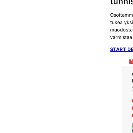
tunni
Osoitamme,
tukea yksi
muodostaa 
varmistaa
START D