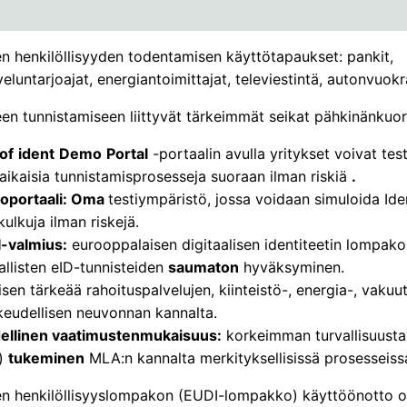
en henkilöllisyyden todentamisen käyttötapaukset: pankit,
luntarjoajat, energiantoimittajat, televiestintä, autonvuokr
een tunnistamiseen liittyvät tärkeimmät seikat pähkinänkuo
of
ident
Demo
Portal
-portaalin avulla yritykset voivat tes
aikaisia tunnistamisprosesseja suoraan ilman riskiä
.
portaali: Oma
testiympäristö, jossa voidaan simuloida Ide
ulkuja ilman riskejä.
-valmius:
eurooppalaisen digitaalisen identiteetin lompako
allisten eID-tunnisteiden
saumaton
hyväksyminen.
isen tärkeää rahoituspalvelujen, kiinteistö-, energia-, vakuu
ikeudellisen neuvonnan kannalta.
ellinen vaatimustenmukaisuus:
korkeimman turvallisuust
)
tukeminen
MLA:n kannalta merkityksellisissä prosesseiss
sen henkilöllisyyslompakon (EUDI-lompakko) käyttöönotto o