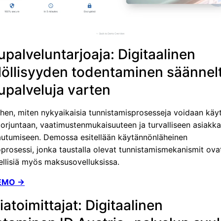
palveluntarjoaja: Digitaalinen
löllisyyden todentaminen säännel
palveluja varten
ihen, miten nykyaikaisia tunnistamisprosesseja voidaan käy
torjuntaan, vaatimustenmukaisuuteen ja turvalliseen asiakk
jautumiseen. Demossa esitellään käytännönläheinen
prosessi, jonka taustalla olevat tunnistamismekanismit ova
ellisiä myös maksusovelluksissa.
EMO →
atoimittajat: Digitaalinen