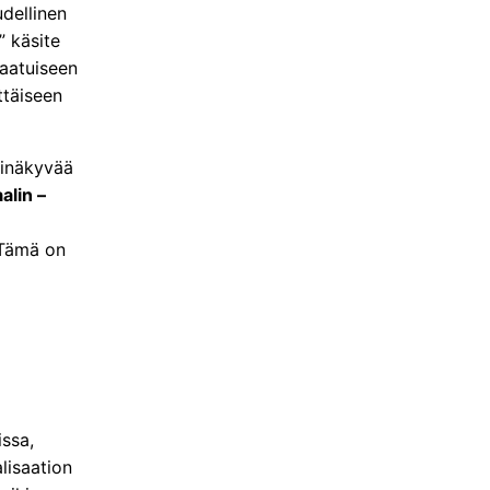
udellinen
” käsite
laatuiseen
ttäiseen
äpinäkyvää
alin –
 Tämä on
issa,
lisaation