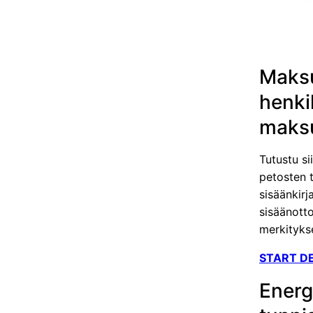
Maksu
henki
maksu
Tutustu si
petosten 
sisäänkir
sisäänotto
merkityks
START D
Energi