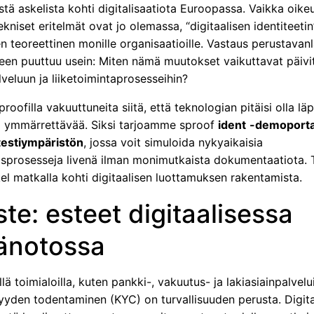
tä askelista kohti digitalisaatiota Euroopassa. Vaikka oike
ekniset eritelmät ovat jo olemassa, “digitaalisen identiteetin
n teoreettinen monille organisaatioille. Vastaus perustavan
en puuttuu usein: Miten nämä muutokset vaikuttavat päivi
veluun ja liiketoimintaprosesseihin?
oofilla vakuuttuneita siitä, että teknologian pitäisi olla l
ti ymmärrettävää. Siksi tarjoamme sproof
ident
-demoporta
testiympäristön
, jossa voit simuloida nykyaikaisia
isprosesseja livenä ilman monimutkaista dokumentaatiota.
el matkalla kohti digitaalisen luottamuksen rakentamista.
te: esteet digitaalisessa
änotossa
llä toimialoilla, kuten pankki-, vakuutus- ja lakiasiainpalvelu
syyden todentaminen (KYC) on turvallisuuden perusta. Digita