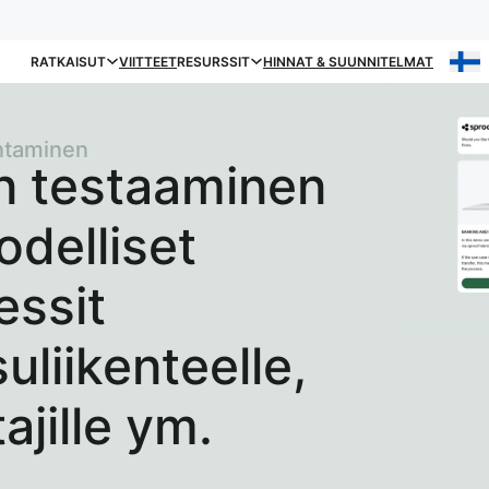
RATKAISUT
VIITTEET
RESURSSIT
HINNAT & SUUNNITELMAT
entaminen
 testaaminen
odelliset
essit
uliikenteelle,
ajille ym.