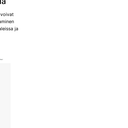
la
 voivat
taminen
leissa ja