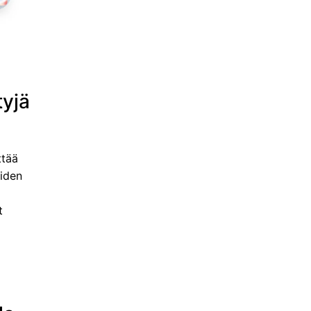
tyjä
ttää
aiden
t