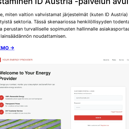
staminen ID Austria -palvelun avul
 miten valtion vahvistamat järjestelmät (kuten ID Austria)
tyistä sektoria. Tässä skenaariossa henkilöllisyyden toden
perustan turvalliselle sopimusten hallinnalle asiakasportaa
 lainsäädännön noudattamisen.
EMO →