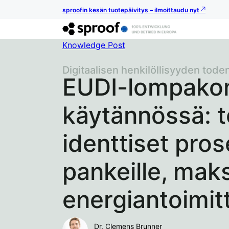
sproofin kesän tuotepäivitys – ilmoittaudu nyt
Knowledge Post
Digitaalisen henkilöllisyyden tod
EUDI-lompakon
käytännössä: t
identtiset pros
pankeille, maks
energiantoimitt
Dr. Clemens Brunner