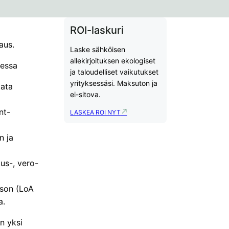
ROI-laskuri
aus.
Laske sähköisen
allekirjoituksen ekologiset
ressa
ja taloudelliset vaikutukset
yrityksessäsi. Maksuton ja
tata
ei-sitova.
nt-
LASKEA ROI NYT
n ja
tus-, vero-
ason (LoA
a.
n yksi