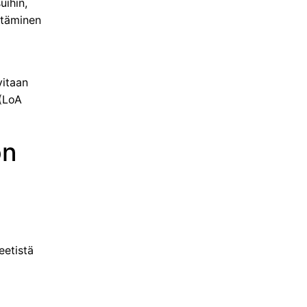
uihin,
ettäminen
a
vitaan
 (LoA
ön
eetistä