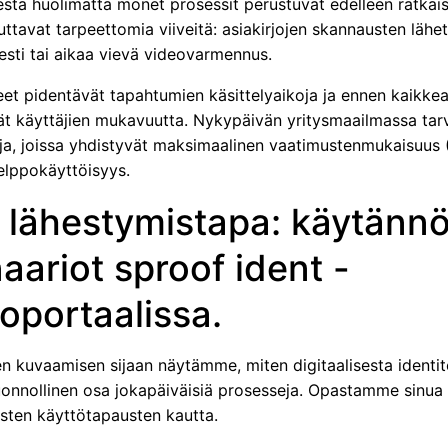
stä huolimatta monet prosessit perustuvat edelleen ratkais
uttavat tarpeettomia viiveitä: asiakirjojen skannausten läh
esti tai aikaa vievä videovarmennus.
et pidentävät tapahtumien käsittelyaikoja ja ennen kaikke
ät käyttäjien mukavuutta. Nykypäivän yritysmaailmassa tar
ja, joissa yhdistyvät maksimaalinen vaatimustenmukaisuus
elppokäyttöisyys.
 lähestymistapa: käytänn
aariot sproof ident -
portaalissa.
n kuvaamisen sijaan näytämme, miten digitaalisesta identit
luonnollinen osa jokapäiväisiä prosesseja. Opastamme sinua
isten käyttötapausten kautta.