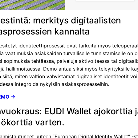
estintä: merkitys digitaalisten
asprosessien kannalta
itetyt identiteettiprosessit ovat tärkeitä myös teleoperaatt
a vaatimuksia asiakkaiden turvalliselle tunnistamiselle on 
i sopimuksia tehtäessä, palveluja aktivoitaessa tai digitaali
ejä hallinnoitaessa. Demo antaa siksi myös teleyrityksille k
 siitä, miten valtion vahvistamat digitaaliset identiteetit vo
dessa integroida nykyisiin asiakasprosesseihin.
EMO →
vuokraus: EUDI Wallet ajokorttia j
lökorttia varten.
mistautuneet uuteen “European Digital Identity Wallet” -st