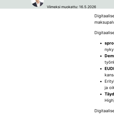
Viimeksi muokattu: 16.5.2026
Digitaalis
maksupalve
Digitaalis
spro
nyky
Demo
työnk
EUDI
kans
Erity
ja o
Täyd
High
Digitaali