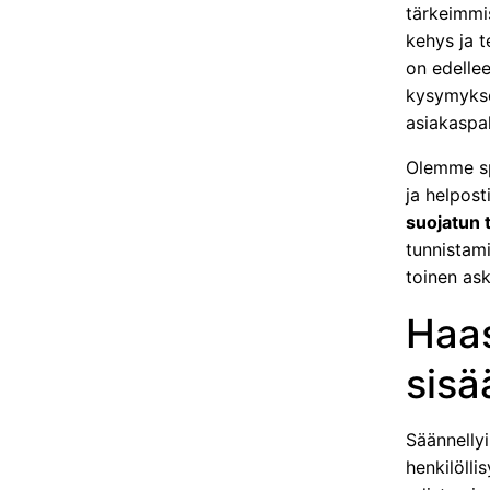
tärkeimmis
kehys ja t
on edellee
kysymykse
asiakaspal
Olemme spr
ja helpos
suojatun 
tunnistam
toinen ask
Haas
sisä
Säännellyi
henkilölli