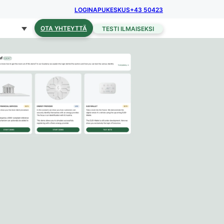
LOGIN
APUKESKUS
+43 50423
OTA YHTEYTTÄ
TESTI ILMAISEKSI