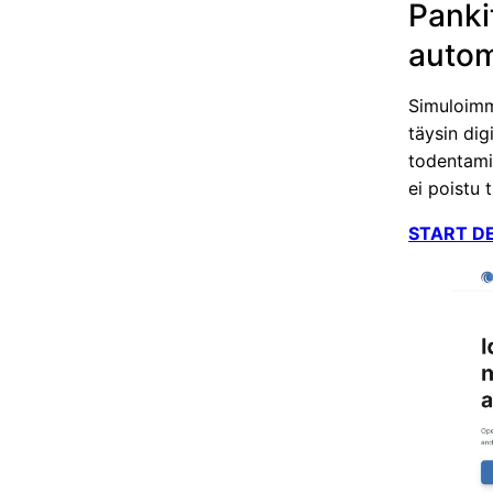
Panki
autom
Simuloimm
täysin dig
todentamis
ei poistu
START D