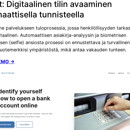
t: Digitaalinen tilin avaaminen
aattisella tunnisteella
e palvelukseen tuloprosessia, jossa henkilöllisyyden tarka
itaalinen. Automaattisen asiakirja-analyysin ja biometrisen
en (selfie) ansiosta prosessi on ennustettava ja turvallinen
 tuotemerkkisi ympäristöstä, mikä antaa vakauden tunteen.
EMO →