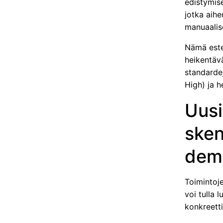
edistymise
jotka aihe
manuaalis
Nämä este
heikentäv
standarde
High) ja h
Uusi
sken
demo
Toimintoje
voi tulla 
konkreett