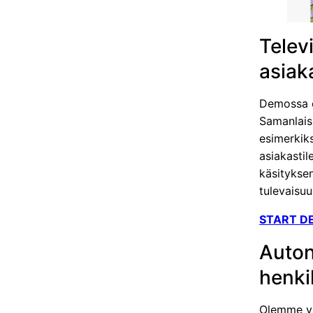
Televi
asiak
Demossa es
Samanlaisi
esimerkiks
asiakastil
käsityksen
tulevaisuu
START D
Auton
henki
Olemme val