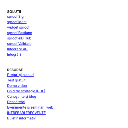
SOLUȚII
sproof Sign
sproof ident
widget sproof
sproof Fastlane
sproof eID Hub
sproof Validate
Integrare API
Integrări
RESURSE
Prețuri și planuri
Test gratuit
Demo video
Ghid de strategie (PDF)
Cunoștințe și blog
Descărcări
Evenimente și seminarii web
ÎNTREBĂRI FRECVENTE
Buletin informativ