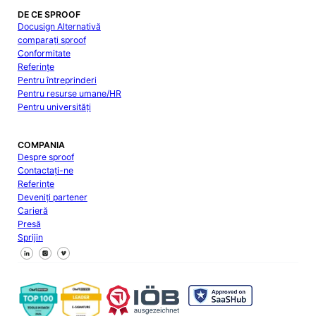
DE CE SPROOF
Docusign Alternativă
comparați sproof
Conformitate
Referințe
Pentru întreprinderi
Pentru resurse umane/HR
Pentru universități
COMPANIA
Despre sproof
Contactați-ne
Referințe
Deveniți partener
Carieră
Presă
Sprijin
Urmăriți-ne pe Facebook
Urmăriți-ne pe X
Urmăriți-ne pe LinkedIn