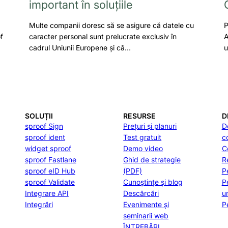
important în soluțiile
Multe companii doresc să se asigure că datele cu
P
f
caracter personal sunt prelucrate exclusiv în
A
cadrul Uniunii Europene și că…
u
SOLUȚII
RESURSE
D
sproof Sign
Prețuri și planuri
D
sproof ident
Test gratuit
c
widget sproof
Demo video
C
sproof Fastlane
Ghid de strategie
R
sproof eID Hub
(PDF)
P
sproof Validate
Cunoștințe și blog
P
Integrare API
Descărcări
u
Integrări
Evenimente și
P
seminarii web
ÎNTREBĂRI