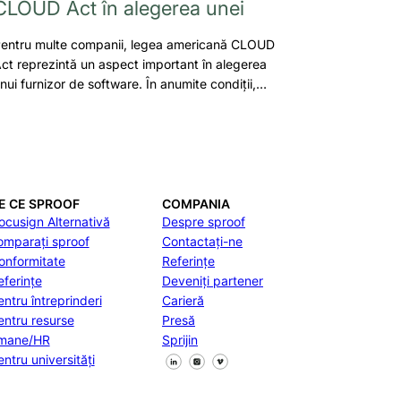
CLOUD Act în alegerea unei
entru multe companii, legea americană CLOUD
ct reprezintă un aspect important în alegerea
nui furnizor de software. În anumite condiții,…
E CE SPROOF
COMPANIA
ocusign Alternativă
Despre sproof
omparați sproof
Contactați-ne
onformitate
Referințe
eferințe
Deveniți partener
entru întreprinderi
Carieră
entru resurse
Presă
mane/HR
Sprijin
Urmăriți-ne pe Facebook
Urmăriți-ne pe X
Urmăriți-ne pe LinkedIn
entru universități