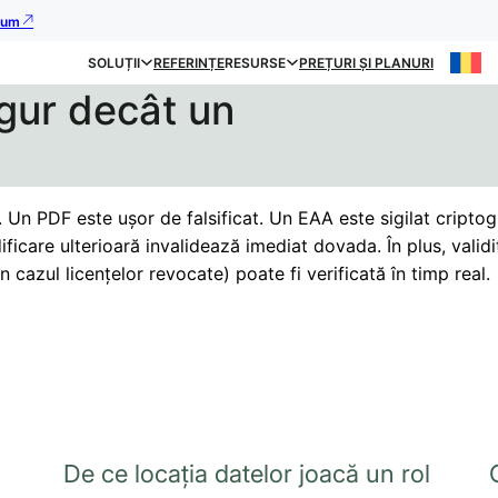
acum
SOLUȚII
REFERINȚE
RESURSE
PREȚURI ȘI PLANURI
gur decât un
 Un PDF este ușor de falsificat. Un EAA este sigilat criptog
ficare ulterioară invalidează imediat dovada. În plus, valid
n cazul licențelor revocate) poate fi verificată în timp real.
De ce locația datelor joacă un rol