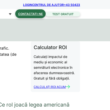
LOGIN
CENTRUL DE AJUTOR
+43 50423
CONTACTAȚI-NE
TEST GRATUIT
Calculator ROI
rafic.
itatea (de
Calculați impactul de
mediu și economic al
semnăturii electronice în
afacerea dumneavoastră.
Gratuit și fără obligații.
CALCULAȚI ROI ACUM
Ce rol joacă legea americană