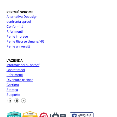
PERCHÉ SPROOF
Alternativa Docusign
confronta sproof
Conformità
Riferimenti
Per le imprese
Per le Risorse Umane/HR
Per le università
L'AZIENDA
Informazioni su sproof
Contattateci
Riferimenti
Diventare partner
Carriera
Stampa
Supporto
Seguici su Facebook
Seguici su X
Seguici su LinkedIn