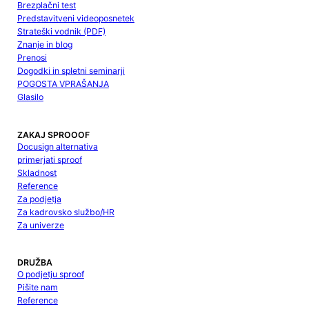
Brezplačni test
Predstavitveni videoposnetek
Strateški vodnik (PDF)
Znanje in blog
Prenosi
Dogodki in spletni seminarji
POGOSTA VPRAŠANJA
Glasilo
ZAKAJ SPROOOF
Docusign alternativa
primerjati sproof
Skladnost
Reference
Za podjetja
Za kadrovsko službo/HR
Za univerze
DRUŽBA
O podjetju sproof
Pišite nam
Reference