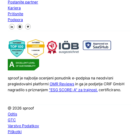
Postanite partner
Kariera
Pritisnite
Podpora
Sledite nam na Facebooku
Sledite nam na X
Sledite nam na LinkedInu
sproof je najbolje ocenjeni ponudnik e-podpisa na neodvisni
pregledovalni platformi
OMR Reviews
in ga je podjetje CRIF GmbH
nagradilo s priznanjem
"ESG SCORE: A" za trajnost.
certificirano.
@ 2026 sproof
Odtis
GTC
Varstvo Podatkov
Piškotki