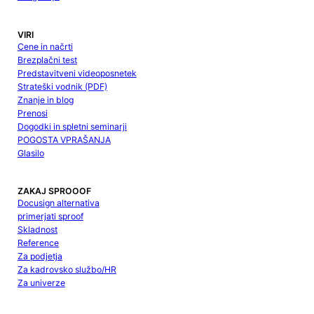
VIRI
Cene in načrti
Brezplačni test
Predstavitveni videoposnetek
Strateški vodnik (PDF)
Znanje in blog
Prenosi
Dogodki in spletni seminarji
POGOSTA VPRAŠANJA
Glasilo
ZAKAJ SPROOOF
Docusign alternativa
primerjati sproof
Skladnost
Reference
Za podjetja
Za kadrovsko službo/HR
Za univerze