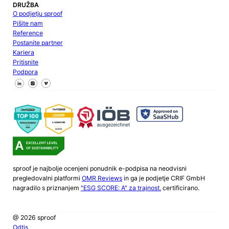
DRUŽBA
O podjetju sproof
Pišite nam
Reference
Postanite partner
Kariera
Pritisnite
Podpora
Sledite nam na Facebooku
Sledite nam na X
Sledite nam na LinkedInu
sproof je najbolje ocenjeni ponudnik e-podpisa na neodvisni
pregledovalni platformi
OMR Reviews
in ga je podjetje CRIF GmbH
nagradilo s priznanjem
"ESG SCORE: A" za trajnost.
certificirano.
@ 2026 sproof
Odtis