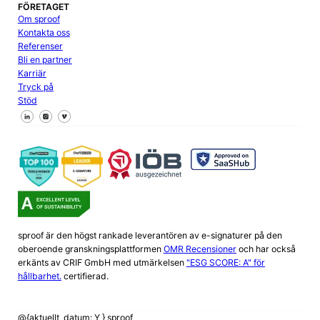
FÖRETAGET
Om sproof
Kontakta oss
Referenser
Bli en partner
Karriär
Tryck på
Stöd
Följ oss på Facebook
Följ oss på X
Följ oss på LinkedIn
sproof är den högst rankade leverantören av e-signaturer på den
oberoende granskningsplattformen
OMR Recensioner
och har också
erkänts av CRIF GmbH med utmärkelsen
"ESG SCORE: A" för
hållbarhet.
certifierad.
@{aktuellt_datum: Y } sproof