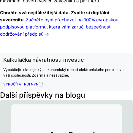
maximální důvěru vašich zákazníků a partnerů.
Chraňte svá nejdůležitější data. Zvolte si digitální
suverenitu.
Začněte nyní přecházet na 100% evropskou
podpisovou platformu, která vám zaručí bezpečnost
dodržování předpisů →
Kalkulačka návratnosti investic
Vypočítejte ekologický a ekonomický dopad elektronického podpisu ve
vaší společnosti. Zdarma a nezávazně.
VYPOČÍTAT ROI NYNÍ
Další příspěvky na blogu