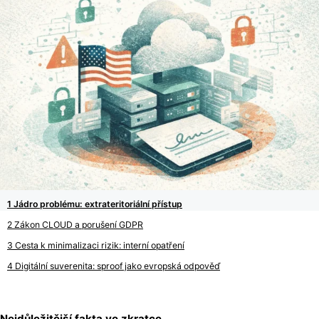
Jádro problému: extrateritoriální přístup
Zákon CLOUD a porušení GDPR
Cesta k minimalizaci rizik: interní opatření
Digitální suverenita: sproof jako evropská odpověď
Nejdůležitější fakta ve zkratce