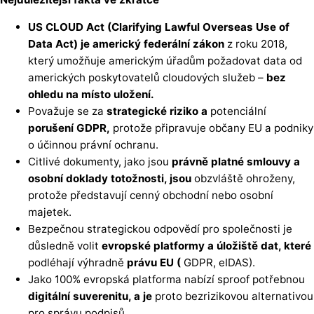
US CLOUD Act (Clarifying Lawful Overseas Use of
Data Act) je americký federální zákon
z roku 2018,
který umožňuje americkým úřadům požadovat data od
amerických poskytovatelů cloudových služeb –
bez
ohledu na místo uložení.
Považuje se za
strategické riziko a
potenciální
porušení GDPR,
protože připravuje občany EU a podniky
o účinnou právní ochranu.
Citlivé dokumenty, jako jsou
právně platné smlouvy a
osobní doklady totožnosti, jsou
obzvláště ohroženy,
protože představují cenný obchodní nebo osobní
majetek.
Bezpečnou strategickou odpovědí pro společnosti je
důsledně volit
evropské platformy a úložiště dat, které
podléhají výhradně
právu EU (
GDPR, eIDAS).
Jako 100% evropská platforma nabízí sproof potřebnou
digitální suverenitu, a je
proto bezrizikovou alternativou
pro správu podpisů.