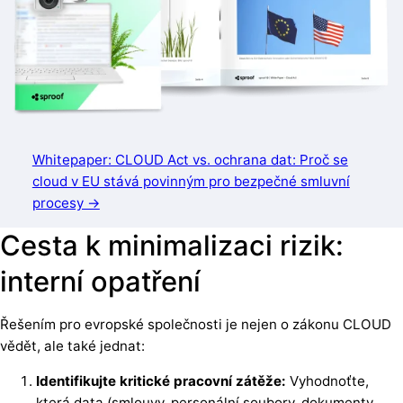
Whitepaper: CLOUD Act vs. ochrana dat: Proč se
cloud v EU stává povinným pro bezpečné smluvní
procesy →
Cesta k minimalizaci rizik:
interní opatření
Řešením pro evropské společnosti je nejen o zákonu CLOUD
vědět, ale také jednat:
Identifikujte kritické pracovní zátěže:
Vyhodnoťte,
která data (smlouvy, personální soubory, dokumenty