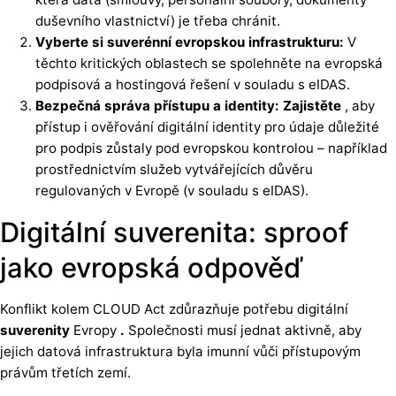
duševního vlastnictví) je třeba chránit.
Vyberte si suverénní evropskou infrastrukturu:
V
těchto kritických oblastech se spolehněte na evropská
podpisová a hostingová řešení v souladu s eIDAS.
Bezpečná správa přístupu a identity: Zajistěte
, aby
přístup i ověřování digitální identity pro údaje důležité
pro podpis zůstaly pod evropskou kontrolou – například
prostřednictvím služeb vytvářejících důvěru
regulovaných v Evropě (v souladu s eIDAS).
Digitální suverenita: sproof
jako evropská odpověď
Konflikt kolem CLOUD Act zdůrazňuje potřebu digitální
suverenity
Evropy
.
Společnosti musí jednat aktivně, aby
jejich datová infrastruktura byla imunní vůči přístupovým
právům třetích zemí.