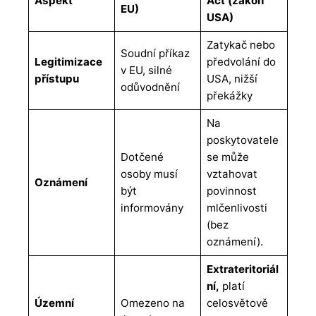
Aspekt
Act (zákon
EU)
USA)
Zatykač nebo
Soudní příkaz
Legitimizace
předvolání do
v EU, silné
přístupu
USA, nižší
odůvodnění
překážky
Na
poskytovatele
Dotčené
se může
osoby musí
vztahovat
Oznámení
být
povinnost
informovány
mlčenlivosti
(bez
oznámení).
Extrateritoriál
ní,
platí
Územní
Omezeno na
celosvětově