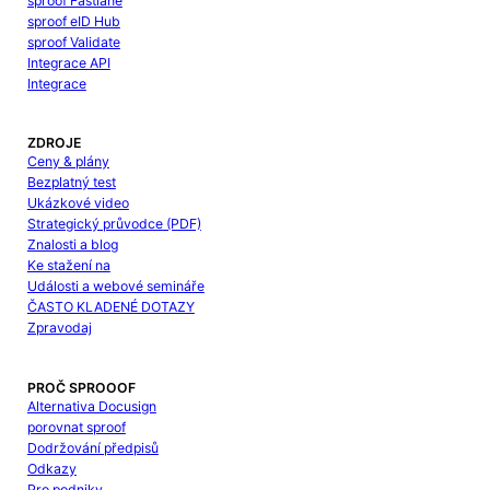
sproof Fastlane
sproof eID Hub
sproof Validate
Integrace API
Integrace
ZDROJE
Ceny & plány
Bezplatný test
Ukázkové video
Strategický průvodce (PDF)
Znalosti a blog
Ke stažení na
Události a webové semináře
ČASTO KLADENÉ DOTAZY
Zpravodaj
PROČ SPROOOF
Alternativa Docusign
porovnat sproof
Dodržování předpisů
Odkazy
Pro podniky