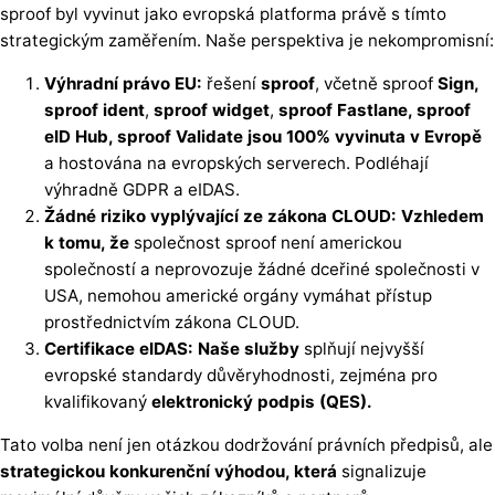
sproof byl vyvinut jako evropská platforma právě s tímto
strategickým zaměřením. Naše perspektiva je nekompromisní:
Výhradní právo EU:
řešení
sproof
, včetně sproof
Sign,
sproof ident
,
sproof widget
,
sproof Fastlane, sproof
eID Hub, sproof Validate jsou 100% vyvinuta v Evropě
a hostována na evropských serverech. Podléhají
výhradně GDPR a eIDAS.
Žádné riziko vyplývající ze zákona CLOUD: Vzhledem
k tomu, že
společnost sproof není americkou
společností a neprovozuje žádné dceřiné společnosti v
USA, nemohou americké orgány vymáhat přístup
prostřednictvím zákona CLOUD.
Certifikace eIDAS: Naše služby
splňují nejvyšší
evropské standardy důvěryhodnosti, zejména pro
kvalifikovaný
elektronický podpis (QES).
Tato volba není jen otázkou dodržování právních předpisů, ale
strategickou konkurenční výhodou, která
signalizuje