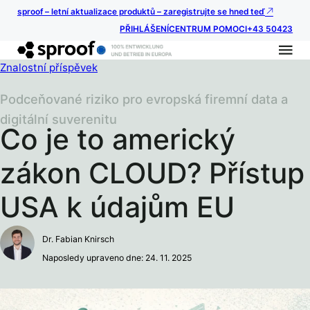
sproof – letní aktualizace produktů – zaregistrujte se hned teď
PŘIHLÁŠENÍ
CENTRUM POMOCI
+43 50423
Znalostní příspěvek
Podceňované riziko pro evropská firemní data a
digitální suverenitu
Co je to americký
zákon CLOUD? Přístup
USA k údajům EU
Dr. Fabian Knirsch
Naposledy upraveno dne: 24. 11. 2025