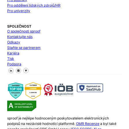
Pro oddělení lidských zdrojů/HR
Pro univerzity
SPOLEČNOST
O společnosti sproof
Kontaktujte nás
Odkazy
Staňte se partnerem
Kariéra
Tisk
Podpora
Sledujte nás na Facebooku
Sledujte nás na X
Sledujte nás na LinkedIn
sproof je nejlépe hodnoceným poskytovatelem elektronických
podpisů na nezávislé hodnotící platformě.
OMR Recenze
a byl také