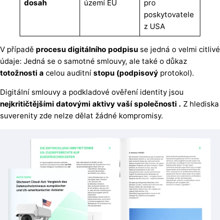
dosah
území EU
pro
poskytovatele
z USA
V případě
procesu digitálního podpisu
se jedná o velmi citlivé
údaje: Jedná se o samotné smlouvy, ale také o důkaz
totožnosti a
celou auditní
stopu (podpisový
protokol).
Digitální smlouvy a podkladové ověření identity jsou
nejkritičtějšími
datovými
aktivy
vaší
společnosti
.
Z hlediska
suverenity zde nelze dělat žádné kompromisy.