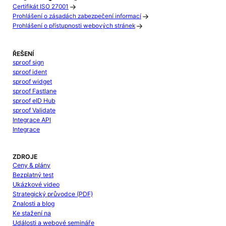
Certifikát ISO 27001
Prohlášení o zásadách zabezpečení informací
Prohlášení o přístupnosti webových stránek
ŘEŠENÍ
sproof sign
sproof ident
sproof widget
sproof Fastlane
sproof eID Hub
sproof Validate
Integrace API
Integrace
ZDROJE
Ceny & plány
Bezplatný test
Ukázkové video
Strategický průvodce (PDF)
Znalosti a blog
Ke stažení na
Události a webové semináře