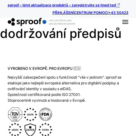
sproof – letní aktualizace produktů – zaregistrujte se hned teď
PŘIHLÁŠENÍ
CENTRUM POMOCI
+43 50423
dodržování předpisů
VYROBENO V EVROPĚ. PRO EVROPU 🇪🇺
Nejvyšší zabezpečení spolu s funkčností "vše v jednom". sproof se
etabluje jako nejlepší evropská alternativa pro digitální podpisy a
ověřování identity v souladu s eIDAS.
Společnost certifikovaná podle ISO 27001.
Stoprocentně vyvinutá a hostovaná v Evropě.