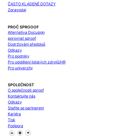
ČASTO KLADENÉ DOTAZY
Zpravodaj
PROČ SPROOOF
Alternativa Docusign
porovnat sproof
Dodržování předpisů
Odkazy
Pro podniky
Pro oddělení lidských zdrojů/HR
Pro univerzity
SPOLEČNOST
O společnosti sproof
Kontaktujte nás
Odkazy
Staňte se partnerem
Kariéra
Tisk
Podpora
Sledujte nás na Facebooku
Sledujte nás na X
Sledujte nás na LinkedIn