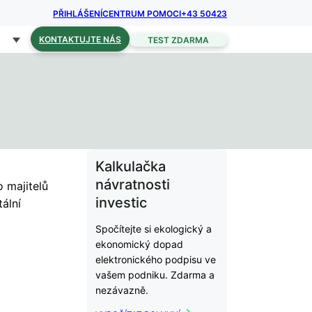
PŘIHLÁŠENÍ
CENTRUM POMOCI
+43 50423
KONTAKTUJTE NÁS
TEST ZDARMA
Kalkulačka
návratnosti
 majitelů
investic
ální
Spočítejte si ekologický a
ekonomický dopad
elektronického podpisu ve
vašem podniku. Zdarma a
nezávazně.