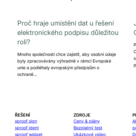
Proč hraje umístění dat u řešení
elektronického podpisu důležitou
roli?
P
C
Mnoho společností chce zajistit, aby osobní údaje
s
byly zpracovávány výhradně v rámci Evropské
unie a podléhaly evropským předpisům o
ochraně…
ŘEŠENÍ
ZDROJE
P
sproof sign
Ceny & plány
A
sproof ident
Bezplatný test
p
sproof widget
Ukázkové video
D