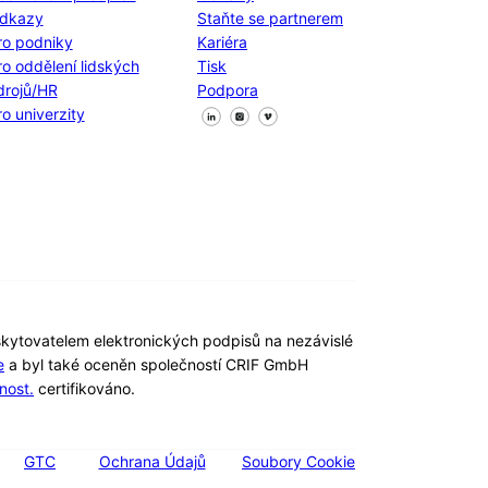
dkazy
Staňte se partnerem
ro podniky
Kariéra
ro oddělení lidských
Tisk
drojů/HR
Podpora
Sledujte nás na Facebooku
Sledujte nás na X
Sledujte nás na LinkedIn
ro univerzity
kytovatelem elektronických podpisů na nezávislé
e
a byl také oceněn společností CRIF GmbH
nost.
certifikováno.
GTC
Ochrana Údajů
Soubory Cookie