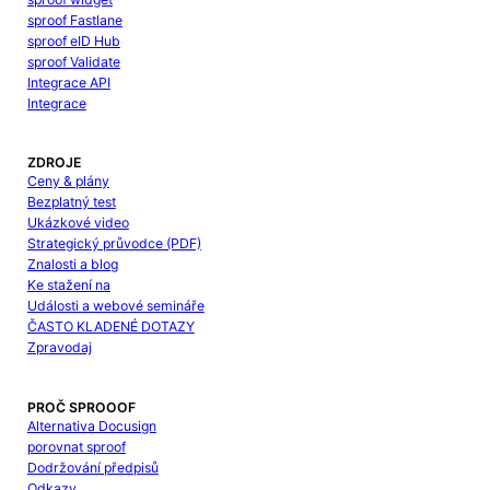
sproof Fastlane
sproof eID Hub
sproof Validate
Integrace API
Integrace
ZDROJE
Ceny & plány
Bezplatný test
Ukázkové video
Strategický průvodce (PDF)
Znalosti a blog
Ke stažení na
Události a webové semináře
ČASTO KLADENÉ DOTAZY
Zpravodaj
PROČ SPROOOF
Alternativa Docusign
porovnat sproof
Dodržování předpisů
Odkazy