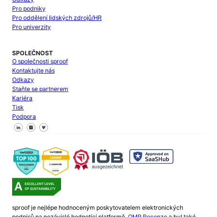
Pro podniky
Pro oddělení lidských zdrojů/HR
Pro univerzity
SPOLEČNOST
O společnosti sproof
Kontaktujte nás
Odkazy
Staňte se partnerem
Kariéra
Tisk
Podpora
Sledujte nás na Facebooku
Sledujte nás na X
Sledujte nás na LinkedIn
sproof je nejlépe hodnoceným poskytovatelem elektronických
podpisů na nezávislé hodnotící platformě.
OMR Recenze
a byl také