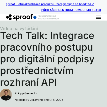
sproof – letní aktualizace produktů – zaregistrujte se hned teď
PŘIHLÁŠENÍ
CENTRUM POMOCI
+43 50423
Video na vyžádání
Tech Talk: Integrace
pracovního postupu
pro digitální podpisy
prostřednictvím
rozhraní API
Philipp Gernerth
Naposledy upraveno dne: 7. 8. 2025