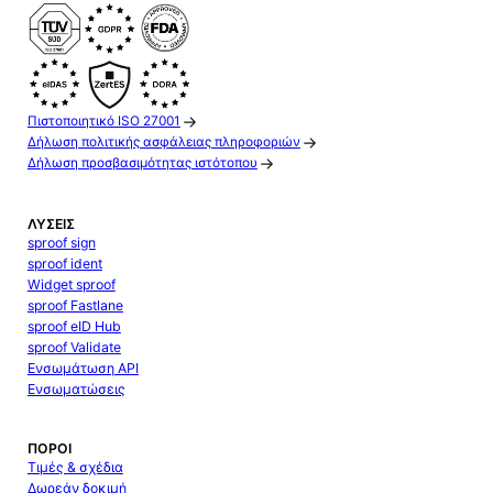
Πιστοποιητικό ISO 27001
Δήλωση πολιτικής ασφάλειας πληροφοριών
Δήλωση προσβασιμότητας ιστότοπου
ΛΎΣΕΙΣ
sproof sign
sproof ident
Widget sproof
sproof Fastlane
sproof eID Hub
sproof Validate
Ενσωμάτωση API
Ενσωματώσεις
ΠΌΡΟΙ
Τιμές & σχέδια
Δωρεάν δοκιμή