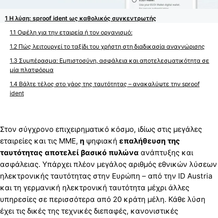
Η λύση: sproof ident ως καθολικός συγκεντρωτής
Οφέλη για την εταιρεία ή τον οργανισμό:
Πώς λειτουργεί το ταξίδι του χρήστη στη διαδικασία αναγνώρισης
Συμπέρασμα: Εμπιστοσύνη, ασφάλεια και αποτελεσματικότητα σε
μία πλατφόρμα
Βάλτε τέλος στο χάος της ταυτότητας – ανακαλύψτε την sproof
ident
Στον σύγχρονο επιχειρηματικό κόσμο, ιδίως στις μεγάλες
εταιρείες και τις ΜΜΕ,
η
ψηφιακή
επαλήθευση της
ταυτότητας αποτελεί βασικό πυλώνα
ανάπτυξης και
ασφάλειας. Υπάρχει πλέον μεγάλος αριθμός εθνικών λύσεων
ηλεκτρονικής ταυτότητας στην Ευρώπη – από την ID Austria
και τη γερμανική ηλεκτρονική ταυτότητα μέχρι άλλες
υπηρεσίες σε περισσότερα από 20 κράτη μέλη. Κάθε λύση
έχει τις δικές της τεχνικές διεπαφές, κανονιστικές