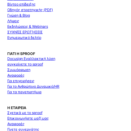
Βίντεο επίδειξης
Οδηγός στρατηγικής (PDF)
Γνώση & Blog
Λήψεις
Εκδηλώσεις & Webinars
ΣΥΧΝΈΣ ΕΡΩΤΉΣΕΙΣ
Ενημερωτικό δελτίο
ΓΙΑΤΊ Η SPROOF
Docusign Εναλλακτική λύση
συγκρίνετε το sproof
Συμμόρφωση
Αναφορές
Για επιχειρήσεις
Για το Ανθρώπινο Δυναμικό/HR
Για τα πανεπιστήμια
Η ΕΤΑΙΡΕΊΑ
Σχετικά με το sproof
Επικοινωνήστε μαζί μας
Αναφορές
Γίνετε συνεργάτης