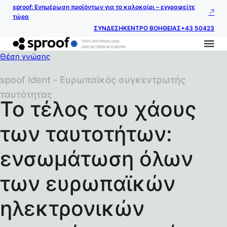
sproof: Ενημέρωση προϊόντων για το καλοκαίρι – εγγραφείτε
τώρα
ΣΥΝΔΕΣΗ
ΚΕΝΤΡΟ ΒΟΗΘΕΙΑΣ
+43 50423
Θέση γνώσης
spoof Ident - Ευρωπαϊκός συγκεντρωτής
ταυτότητας
Το τέλος του χάους
των ταυτοτήτων:
ενσωμάτωση όλων
των ευρωπαϊκών
ηλεκτρονικών