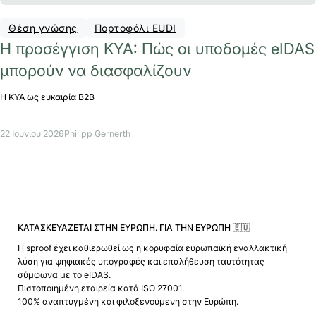
Θέση γνώσης
Πορτοφόλι EUDI
Η προσέγγιση KYA: Πώς οι υποδομές eIDAS
μπορούν να διασφαλίζουν
Η KYA ως ευκαιρία B2B
22 Ιουνίου 2026
Philipp Gernerth
ΚΑΤΑΣΚΕΥΆΖΕΤΑΙ ΣΤΗΝ ΕΥΡΏΠΗ. ΓΙΑ ΤΗΝ ΕΥΡΏΠΗ 🇪🇺
Η sproof έχει καθιερωθεί ως η κορυφαία ευρωπαϊκή εναλλακτική
λύση για ψηφιακές υπογραφές και επαλήθευση ταυτότητας
σύμφωνα με το eIDAS.
Πιστοποιημένη εταιρεία κατά ISO 27001.
100% αναπτυγμένη και φιλοξενούμενη στην Ευρώπη.