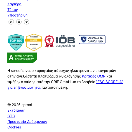
Καριέρα
Τύπος
Υποστήριξη
Ακολουθήστε μας στο Facebook
Ακολουθήστε μας στο X
Ακολουθήστε μας στο LinkedIn
Η sproof είναι ο κορυφαίος πάροχος ηλεκτρονικών υπογραφών
στην ανεξάρτητη πλατφόρμα αξιολόγησης
Κριτικές OMR
και
τιμήθηκε επίσης από την CRIF GmbH με το βραβείο
"ESG SCORE: A"
για τη βιωσιμότητα.
πιστοποιημένη.
@ 2026 sproof
Εκτύπωση
GTC
Προστασία Δεδομένων
Cookies