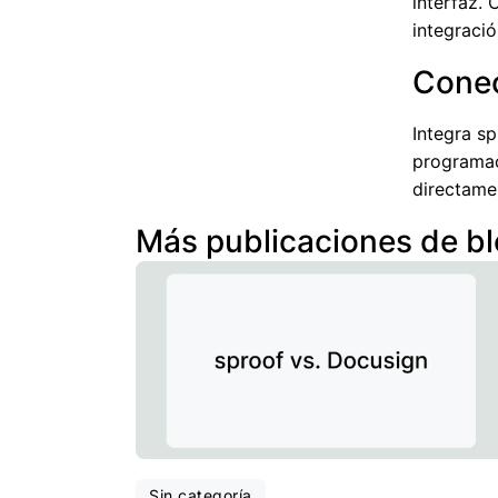
interfaz.
integració
Cone
Integra s
programac
directame
Más publicaciones de b
Sin categoría