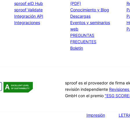
sproof eID Hub
(PDF)
R
sproof Validate
Conocimiento y Blog
P
Integración API
Descargas
P
Integraciones
Eventos y seminarios
H
web
P
PREGUNTAS
FRECUENTES
Boletín
sproof es el proveedor de firma e
revisión independiente
Revisione
GmbH con el premio
"ESG SCORE: 
Impresión
LETR