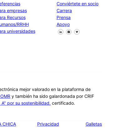
eferencias
Conviértete en socio
ara empresas
Carrera
ara Recursos
Prensa
umanos/RRHH
Apoyo
Síguenos en Facebook
Síguenos en X
Síguenos en LinkedIn
ara universidades
lectrónica mejor valorado en la plataforma de
s OMR
y también ha sido galardonada por CRIF
A" por su sostenibilidad.
certificado.
A CHICA
Privacidad
Galletas