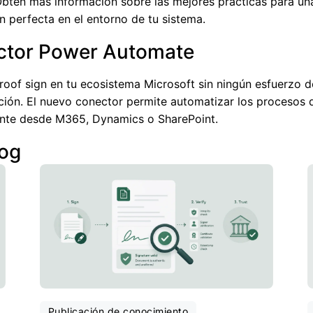
 Obtén más información sobre las mejores prácticas para un
n perfecta en el entorno de tu sistema.
ctor Power Automate
proof sign en tu ecosistema Microsoft sin ningún esfuerzo d
ión. El nuevo conector permite automatizar los procesos 
nte desde M365, Dynamics o SharePoint.
log
Publicación de conocimiento