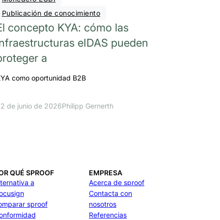
Publicación de conocimiento
El concepto KYA: cómo las
infraestructuras eIDAS pueden
proteger a
YA como oportunidad B2B
2 de junio de 2026
Philipp Gernerth
OR QUÉ SPROOF
EMPRESA
lternativa a
Acerca de sproof
ocusign
Contacta con
omparar sproof
nosotros
onformidad
Referencias