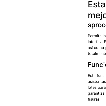
Esta
mejo
sproo
Permite l
interfaz. 
así como 
totalment
Funci
Esta func
asistente
lotes para
garantiza
fisuras.