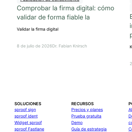
Comprobar la firma digital: cómo
validar de forma fiable la
Validar la firma digital
8 de julio de 2026
Dr. Fabian Knirsch
K
2
SOLUCIONES
RECURSOS
P
sproof sign
Precios y planes
A
sproof ident
Prueba gratuita
D
Widget sproof
Demo
c
sproof Fastlane
Guía de estrategia
C