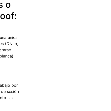
s o
oof:
 una única
es (DNIe),
grarse
blanca).
rabajo por
o de sesión
nto sin