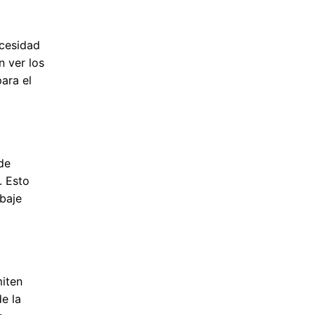
ecesidad
n ver los
ara el
de
. Esto
abaje
miten
e la