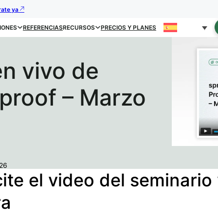
rate ya
IONES
REFERENCIAS
RECURSOS
PRECIOS Y PLANES
en vivo de
proof – Marzo
026
cite el video del seminari
ra