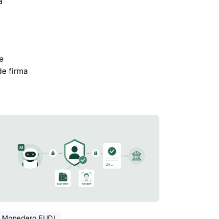
a
e
de firma
Monedero EUDI