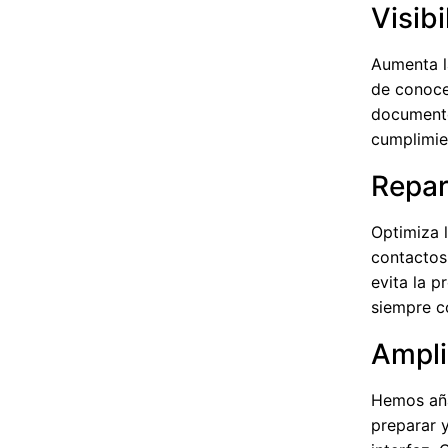
Visib
Aumenta la
de conocer
documentos
cumplimie
Repar
Optimiza 
contactos 
evita la p
siempre co
Ampli
Hemos aña
preparar y