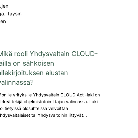
ujen
ja. Täysin
den
Mikä rooli Yhdysvaltain CLOUD-
lailla on sähköisen
allekirjoituksen alustan
valinnassa?
onille yrityksille Yhdysvaltain CLOUD Act -laki on
ärkeä tekijä ohjelmistotoimittajan valinnassa. Laki
oi tietyissä olosuhteissa velvoittaa
hdysvaltalaiset tai Yhdysvaltoihin liittyvät…