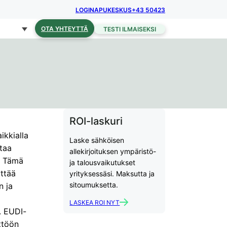
LOGIN
APUKESKUS
+43 50423
OTA YHTEYTTÄ
TESTI ILMAISEKSI
ROI-laskuri
ikkialla
Laske sähköisen
taa
allekirjoituksen ympäristö-
e. Tämä
ja talousvaikutukset
yttää
yrityksessäsi. Maksutta ja
sitoumuksetta.
n ja
LASKEA ROI NYT
t. EUDI-
ttöön