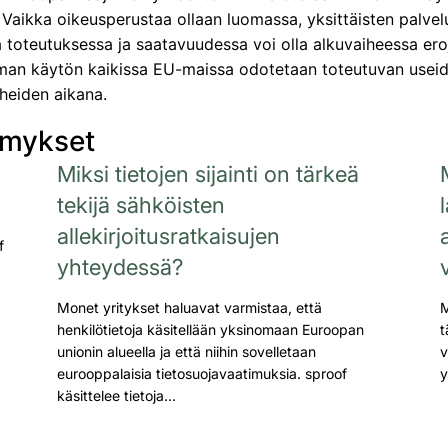
. Vaikka oikeusperustaa ollaan luomassa, yksittäisten palvel
 toteutuksessa ja saatavuudessa voi olla alkuvaiheessa ero
an käytön kaikissa EU-maissa odotetaan toteutuvan usei
heiden aikana.
ymykset
Miksi tietojen sijainti on tärkeä
tekijä sähköisten
allekirjoitusratkaisujen
f
yhteydessä?
Monet yritykset haluavat varmistaa, että
M
henkilötietoja käsitellään yksinomaan Euroopan
t
unionin alueella ja että niihin sovelletaan
v
eurooppalaisia tietosuojavaatimuksia. sproof
y
käsittelee tietoja…