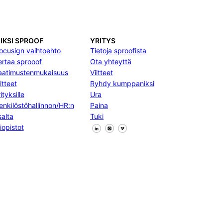
IKSI SPROOF
YRITYS
ocusign vaihtoehto
Tietoja sproofista
ertaa sprooof
Ota yhteyttä
aatimustenmukaisuus
Viitteet
itteet
Ryhdy kumppaniksi
ityksille
Ura
enkilöstöhallinnon/HR:n
Paina
salta
Tuki
Seuraa meitä Facebookissa
Seuraa meitä X
Seuraa meitä LinkedInissä
iopistot