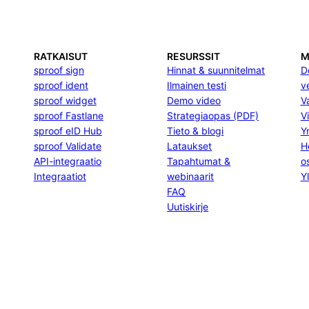
RATKAISUT
RESURSSIT
M
sproof sign
Hinnat & suunnitelmat
D
sproof ident
Ilmainen testi
v
sproof widget
Demo video
V
sproof Fastlane
Strategiaopas (PDF)
Vi
sproof eID Hub
Tieto & blogi
Yr
sproof Validate
Lataukset
H
API-integraatio
Tapahtumat &
o
Integraatiot
webinaarit
Yl
FAQ
Uutiskirje