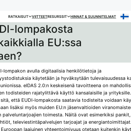
RATKAISUT
VIITTEET
RESURSSIT
HINNAT & SUUNNITELMAT
DI-lompakosta
kaikkialla EU:ssa
aen?
I-lompakon avulla digitaalisia henkilötietoja ja
syystodistuksia käytetään ja hyväksytään tulevaisuudessa ka
unionissa. eIDAS 2.0:n keskeisenä tavoitteena on mahdollis
ten todisteiden rajatylittävä käyttö kansalaisille ja yrityksill
 sitä, että EUDI-lompakosta saatavia todisteita voidaan kä
aan lisäksi myös muiden EU:n jäsenvaltioiden viranomaiste
n palveluntarjoajien toimesta. Näitä ovat esimerkiksi pankit,
tiöt, televiestintäpalvelujen tarjoajat ja energiantoimittaja
Euroopan laajuinen yhteentoimivuus otetaan kuitenkin käy