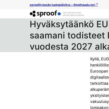
sproofin kesän tuotepäivitys – ilmoittaudu nyt
Hyväksytäänkö EU
saamani todisteet 
vuodesta 2027 alk
Kyllä, EUD
henkilölli
Euroopan 
digitaalis
tarkoittaa
alkuperäm
yksityiste
vakuutusyh
lompakon 