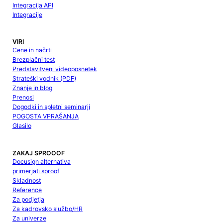
Integracija API
Integracije
VIRI
Cene in načrti
Brezplačni test
Predstavitveni videoposnetek
Strateški vodnik (PDF)
Znanje in blog
Prenosi
Dogodki in spletni seminarji
POGOSTA VPRAŠANJA
Glasilo
ZAKAJ SPROOOF
Docusign alternativa
primerjati sproof
Skladnost
Reference
Za podjetja
Za kadrovsko službo/HR
Za univerze