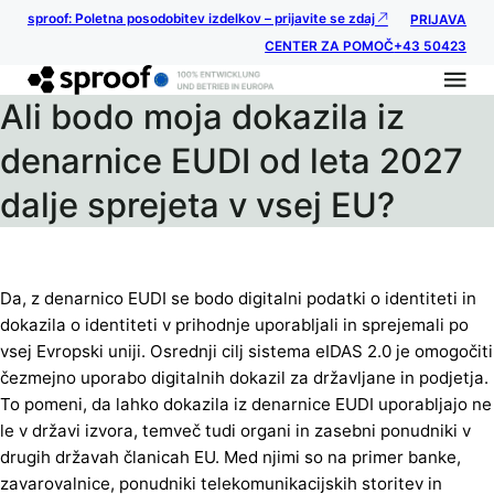
sproof: Poletna posodobitev izdelkov – prijavite se zdaj
PRIJAVA
CENTER ZA POMOČ
+43 50423
Ali bodo moja dokazila iz
denarnice EUDI od leta 2027
dalje sprejeta v vsej EU?
Da, z denarnico EUDI se bodo digitalni podatki o identiteti in
dokazila o identiteti v prihodnje uporabljali in sprejemali po
vsej Evropski uniji. Osrednji cilj sistema eIDAS 2.0 je omogočiti
čezmejno uporabo digitalnih dokazil za državljane in podjetja.
To pomeni, da lahko dokazila iz denarnice EUDI uporabljajo ne
le v državi izvora, temveč tudi organi in zasebni ponudniki v
drugih državah članicah EU. Med njimi so na primer banke,
zavarovalnice, ponudniki telekomunikacijskih storitev in