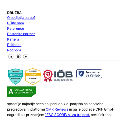
DRUŽBA
O podjetju sproof
Pišite nam
Reference
Postanite partner
Kariera
Pritisnite
Podpora
Sledite nam na Facebooku
Sledite nam na X
Sledite nam na LinkedInu
sproof je najbolje ocenjeni ponudnik e-podpisa na neodvisni
pregledovalni platformi
OMR Reviews
in ga je podjetje CRIF GmbH
nagradilo s priznanjem
"ESG SCORE: A" za trajnost.
certificirano.