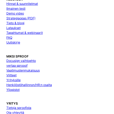
Hinnat & suunnitelmat
Ilmainen testi
Demo video
Strategiaopas (PDF)
Tieto & blogi
Lataukset
Tapahtumat & webinaarit
FAQ
Uutiskirje
MIKSI SPROOF
Docusign vaihtoehto
vertaa sprooof
Vaatimustenmukaisuus
Viitteet
Yrityksille
Henkilöstöhallinnon/HR:n osalta
Yliopistot
YRITYS
Tietoja sproofista
Ota yhteyttä