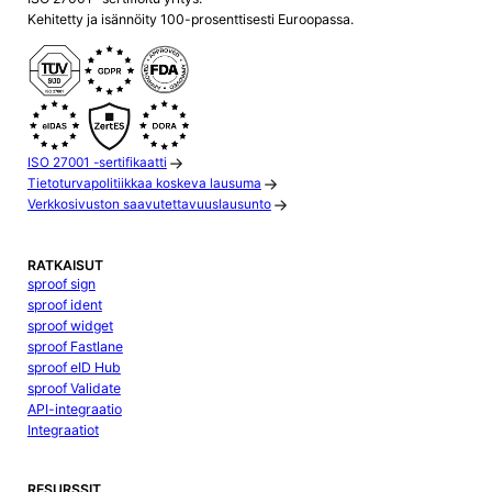
Kehitetty ja isännöity 100-prosenttisesti Euroopassa.
ISO 27001 -sertifikaatti
Tietoturvapolitiikkaa koskeva lausuma
Verkkosivuston saavutettavuuslausunto
RATKAISUT
sproof sign
sproof ident
sproof widget
sproof Fastlane
sproof eID Hub
sproof Validate
API-integraatio
Integraatiot
RESURSSIT