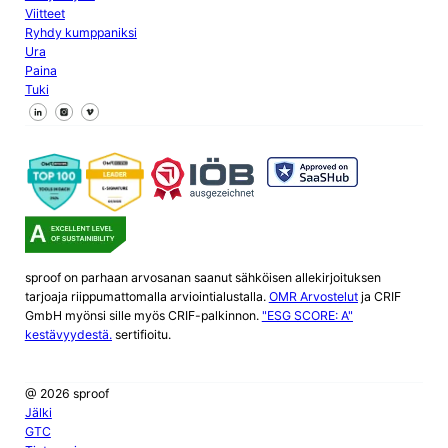
Viitteet
Ryhdy kumppaniksi
Ura
Paina
Tuki
Seuraa meitä Facebookissa
Seuraa meitä X
Seuraa meitä LinkedInissä
sproof on parhaan arvosanan saanut sähköisen allekirjoituksen
tarjoaja riippumattomalla arviointialustalla.
OMR Arvostelut
ja CRIF
GmbH myönsi sille myös CRIF-palkinnon.
"ESG SCORE: A"
kestävyydestä.
sertifioitu.
@ 2026 sproof
Jälki
GTC