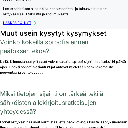
Laske sähköisen allekirjoituksen ympäristö- ja talousvaikutukset
yrityksessäsi. Maksutta ja sitoumuksetta.
LASKEA ROI NYT
Muut usein kysytyt kysymykset
Voinko kokeilla sproofia ennen
päätöksentekoa?
Kyllä. Kiinnostuneet yritykset voivat kokeilla sproof signia ilmaiseksi 14 päivän
ajan. Lisäksi sproofin asiantuntijat antavat mielellään henkilökohtaista
neuvontaa ja esittelevät,…
Miksi tietojen sijainti on tärkeä tekijä
sähköisten allekirjoitusratkaisujen
yhteydessä?
Monet yritykset haluavat varmistaa, että henkilötietoja käsitellään yksinomaan
Euroopan unionin alueella ja että niihin sovelletaan eurooppalaisia