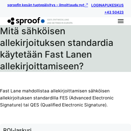
sproofin kesän tuotepäivitys – ilmoittaudu nyt
LOGIN
APUKESKUS
+43 50423
Mitä sähköisen
allekirjoituksen standardia
käytetään Fast Lanen
allekirjoittamiseen?
Fast Lane mahdollistaa allekirjoittamisen sähköisen
allekirjoituksen standardilla FES (Advanced Electronic
Signature) tai QES (Qualified Electronic Signature).
ROI-laskuri