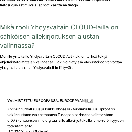
tietosuojavaatimuksia. sproof käsittelee tietoja…
Mikä rooli Yhdysvaltain CLOUD-lailla on
sähköisen allekirjoituksen alustan
valinnassa?
Monille yrityksille Yhdysvaltain CLOUD Act -laki on tärkeä tekijä
ohjelmistotoimittajan valinnassa. Laki voi tietyissä olosuhteissa velvoittaa
yhdysvaltalaiset tai Yhdysvaltoihin liittyvät…
VALMISTETTU EUROOPASSA. EUROOPPAAN 🇪🇺
Korkein turvallisuus ja kaikki yhdessä -toiminnallisuus. sproof on
vakiinnuttamassa asemaansa Euroopan parhaana vaihtoehtona
eIDAS-yhteensopiville digitaalisille allekirjoituksille ja henkilöllisyyden
todentamiselle.
ISO 27001 -sertifioitu yritys.