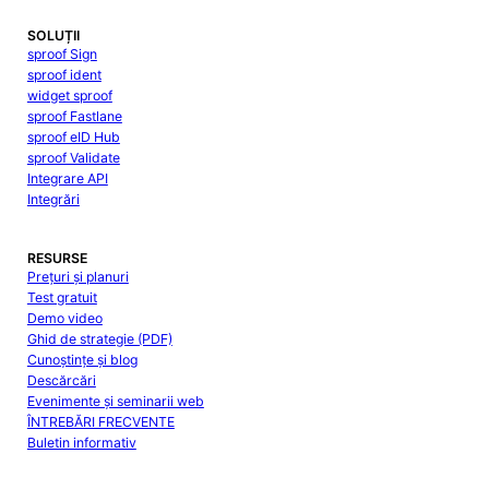
SOLUȚII
sproof Sign
sproof ident
widget sproof
sproof Fastlane
sproof eID Hub
sproof Validate
Integrare API
Integrări
RESURSE
Prețuri și planuri
Test gratuit
Demo video
Ghid de strategie (PDF)
Cunoștințe și blog
Descărcări
Evenimente și seminarii web
ÎNTREBĂRI FRECVENTE
Buletin informativ