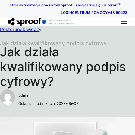
Letnia aktualizacja produktów sproof – zarejestruj się już teraz
LOGIN
CENTRUM POMOCY
+43 50423
Posterunek wiedzy
Jak działa kwalifikowany podpis cyfrowy
Jak działa
kwalifikowany podpis
cyfrowy?
admin
Ostatnia modyfikacja: 2023-05-02