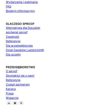
Wydarzenia i webinaria
FAQ
Biuletyn informacyjny
DLACZEGO SPROOF
Alternatywa dla Docusign
porównaj sproof
Zgodność
Referencje
Dla przedsiębiorstw
Dział Zasobów Ludzkich/HR
Dla uczelni
PRZEDSIĘBIORSTWO
O sproof
Skontaktuj się z nami
Referencje
Zostań partnerem
Kariera
Prasa
Wsparcie
Śledź nas na Facebooku
Śledź nas na X
Śledź nas na LinkedIn