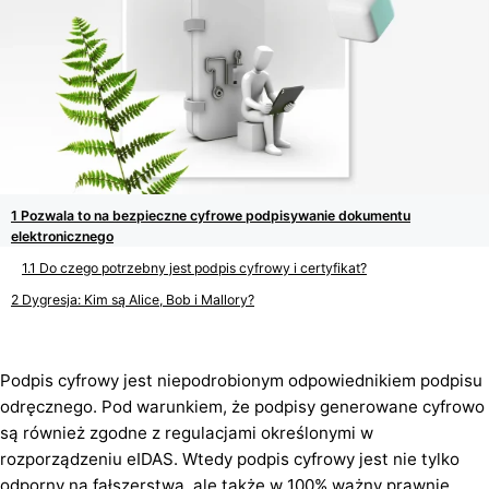
Pozwala to na bezpieczne cyfrowe podpisywanie dokumentu
elektronicznego
Do czego potrzebny jest podpis cyfrowy i certyfikat?
Dygresja: Kim są Alice, Bob i Mallory?
Podpis cyfrowy jest niepodrobionym odpowiednikiem podpisu
odręcznego. Pod warunkiem, że podpisy generowane cyfrowo
są również zgodne z regulacjami określonymi w
rozporządzeniu eIDAS. Wtedy podpis cyfrowy jest nie tylko
odporny na fałszerstwa, ale także w 100% ważny prawnie.