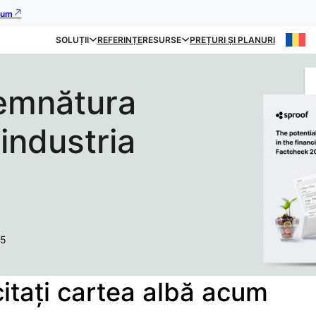
acum
SOLUȚII
REFERINȚE
RESURSE
PREȚURI ȘI PLANURI
emnătura
 industria
25
citați cartea albă acum