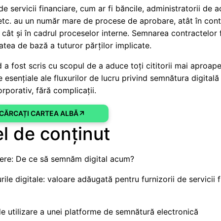
 de servicii financiare, cum ar fi băncile, administratorii de a
etc. au un număr mare de procese de aprobare, atât în cont
i, cât și în cadrul proceselor interne. Semnarea contractelor
tatea de bază a tuturor părților implicate.
 a fost scris cu scopul de a aduce toți cititorii mai aproap
 esențiale ale fluxurilor de lucru privind semnătura digitală 
rporativ, fără complicații.
CĂRCAȚI CARTEA ALBĂ
l de conținut
ere: De ce să semnăm digital acum?
ile digitale: valoare adăugată pentru furnizorii de servicii 
e utilizare a unei platforme de semnătură electronică