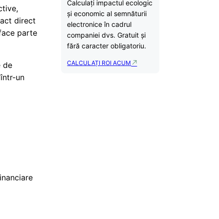
Calculați impactul ecologic
ctive,
și economic al semnăturii
act direct
electronice în cadrul
 face parte
companiei dvs. Gratuit și
fără caracter obligatoriu.
CALCULAȚI ROI ACUM
e de
într-un
financiare