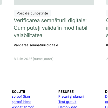
Post de cunoștințe
Verificarea semnăturii digitale:
Cum puteți valida în mod fiabil
valabilitatea
Validarea semnăturii digitale
K
8 iulie 2026
{nume_autor}
2
SOLUȚII
RESURSE
D
sproof Sign
Prețuri și planuri
D
sproof ident
Test gratuit
c
widget sproof
Demo video
C