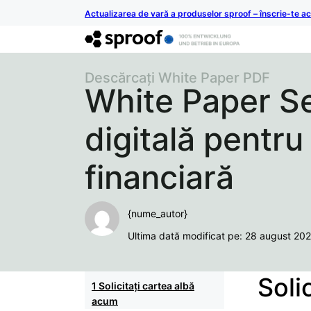
Actualizarea de vară a produselor sproof – înscrie-te 
Descărcați White Paper PDF
White Paper S
digitală pentru
financiară
{nume_autor}
Ultima dată modificat pe: 28 august 20
Soli
Solicitați cartea albă
acum