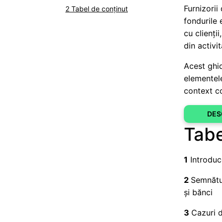
Furnizorii
Tabel de conținut
fondurile 
cu clienți
din activi
Acest ghid
elementele
context co
DES
Tabe
1
Introduc
2
Semnătur
și bănci
3
Cazuri d