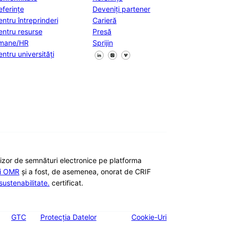
eferințe
Deveniți partener
entru întreprinderi
Carieră
entru resurse
Presă
mane/HR
Sprijin
Urmăriți-ne pe Facebook
Urmăriți-ne pe X
Urmăriți-ne pe LinkedIn
entru universități
nizor de semnături electronice pe platforma
ii OMR
și a fost, de asemenea, onorat de CRIF
ustenabilitate.
certificat.
GTC
Protecția Datelor
Cookie-Uri