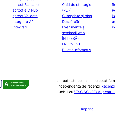
sproof Fastlane
Ghid de strategie
R
sproof eID Hub
(PDF)
P
sproof Validate
Cunoștințe și blog
P
Integrare API
Descărcări
u
Integrări
Evenimente și
P
seminarii web
ÎNTREBĂRI
FRECVENTE
Buletin informativ
sproof este cel mai bine cotat fur
independentă de recenzii
Recenz
GmbH cu
"ESG SCORE: A" pentru s
Imprint