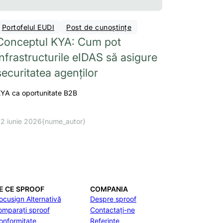
Portofelul EUDI
Post de cunoștințe
Conceptul KYA: Cum pot
infrastructurile eIDAS să asigure
securitatea agenților
YA ca oportunitate B2B
2 iunie 2026
{nume_autor}
E CE SPROOF
COMPANIA
ocusign Alternativă
Despre sproof
omparați sproof
Contactați-ne
onformitate
Referințe