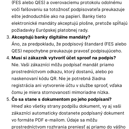
(FES alebo QES) a overovaciemu protokolu odolnému
voči falšovaniu sa totožnosť podpisovateľa preukazuje
ešte jednoduchšie ako na papieri. Banky tieto
elektronické mandáty akceptujú plošne, pretože spĺňajú
požiadavky Európskej platobnej rady.
Akceptujú banky digitálne mandáty?
Áno, za predpokladu, že podpisový štandard (FES alebo
QES) nepochybne preukazuje pravosť podpisujúceho.
Musí si zákazník vytvoriť účet sproof na podpis?
Nie. Vaši zákazníci môžu podpísať mandát priamo
prostredníctvom odkazu, ktorý dostanú, alebo po
naskenovaní kódu QR. Nie je potrebná žiadna
registrácia ani vytvorenie účtu v službe sproof, vďaka
čomu je miera stornovanosti mimoriadne nízka.
Čo sa stane s dokumentom po jeho podpísaní?
Hneď ako všetky strany podpíšu dokument, vy aj vaši
zákazníci automaticky dostanete podpísaný dokument
vo formáte PDF e-mailom. Údaje sa môžu
prostredníctvom rozhrania preniesť aj priamo do vášho