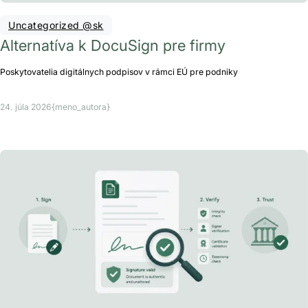
Uncategorized @sk
Alternatíva k DocuSign pre firmy
Poskytovatelia digitálnych podpisov v rámci EÚ pre podniky
24. júla 2026
{meno_autora}