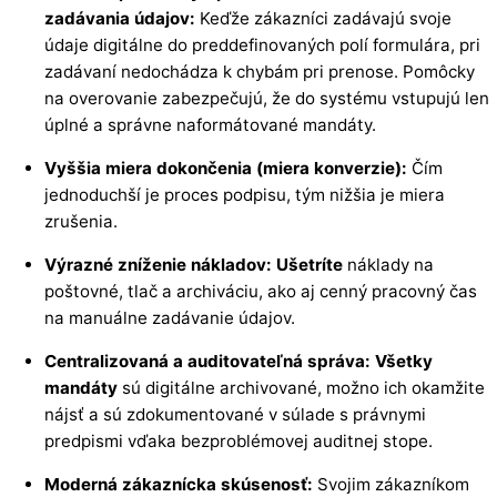
zadávania údajov:
Keďže zákazníci zadávajú svoje
údaje digitálne do preddefinovaných polí formulára, pri
zadávaní nedochádza k chybám pri prenose. Pomôcky
na overovanie zabezpečujú, že do systému vstupujú len
úplné a správne naformátované mandáty.
Vyššia miera dokončenia (miera konverzie):
Čím
jednoduchší je proces podpisu, tým nižšia je miera
zrušenia.
Výrazné zníženie nákladov: Ušetríte
náklady na
poštovné, tlač a archiváciu, ako aj cenný pracovný čas
na manuálne zadávanie údajov.
Centralizovaná a auditovateľná správa: Všetky
mandáty
sú digitálne archivované, možno ich okamžite
nájsť a sú zdokumentované v súlade s právnymi
predpismi vďaka bezproblémovej auditnej stope.
Moderná zákaznícka skúsenosť:
Svojim zákazníkom