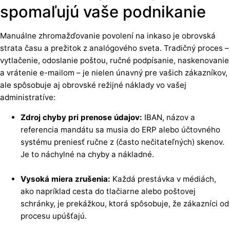
spomaľujú vaše podnikanie
Manuálne zhromažďovanie povolení na inkaso je obrovská
strata času a prežitok z analógového sveta. Tradičný proces –
vytlačenie, odoslanie poštou, ručné podpísanie, naskenovanie
a vrátenie e-mailom – je nielen únavný pre vašich zákazníkov,
ale spôsobuje aj obrovské režijné náklady vo vašej
administratíve:
Zdroj chyby pri prenose údajov:
IBAN, názov a
referencia mandátu sa musia do ERP alebo účtovného
systému preniesť ručne z (často nečitateľných) skenov.
Je to náchylné na chyby a nákladné.
Vysoká miera zrušenia:
Každá prestávka v médiách,
ako napríklad cesta do tlačiarne alebo poštovej
schránky, je prekážkou, ktorá spôsobuje, že zákazníci od
procesu upúšťajú.