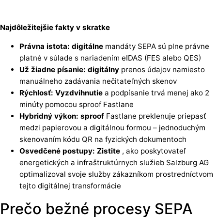
Najdôležitejšie fakty v skratke
Právna istota: digitálne
mandáty SEPA sú plne právne
platné v súlade s nariadením eIDAS (FES alebo QES)
Už žiadne písanie: digitálny
prenos údajov namiesto
manuálneho zadávania nečitateľných skenov
Rýchlosť: Vyzdvihnutie
a podpísanie trvá menej ako 2
minúty pomocou sproof Fastlane
Hybridný výkon: sproof
Fastlane preklenuje priepasť
medzi papierovou a digitálnou formou – jednoduchým
skenovaním kódu QR na fyzických dokumentoch
Osvedčené postupy: Zistite
, ako poskytovateľ
energetických a infraštruktúrnych služieb Salzburg AG
optimalizoval svoje služby zákazníkom prostredníctvom
tejto digitálnej transformácie
Prečo bežné procesy SEPA