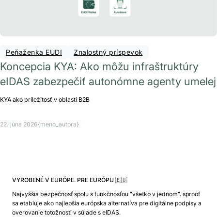
Peňaženka EUDI
Znalostný príspevok
Koncepcia KYA: Ako môžu infraštruktúry
eIDAS zabezpečiť autonómne agenty umelej
KYA ako príležitosť v oblasti B2B
22. júna 2026
{meno_autora}
VYROBENÉ V EURÓPE. PRE EURÓPU 🇪🇺
Najvyššia bezpečnosť spolu s funkčnosťou "všetko v jednom". sproof
sa etabluje ako najlepšia európska alternatíva pre digitálne podpisy a
overovanie totožnosti v súlade s eIDAS.