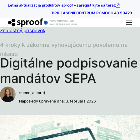
Letná aktualizácia produktov sproof – zaregistrujte sa teraz
PRIHLÁSENIE
CENTRUM POMOCI
+43 50423
Znalostný príspevok
4 kroky k zákonne vyhovujúcemu povoleniu na
inkaso
Digitálne podpisovanie
mandátov SEPA
{meno_autora}
Naposledy upravené dňa: 3. februára 2026