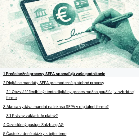
Prečo bežné procesy SEPA spomaľujú vaše podnikanie
Digitálne mandáty SEPA pre moderné platobné procesy
Obzvlášť flexibilný: tento digitálny proces možno použiť aj v hybridnej
forme
Ako sa vydáva mandát na inkaso SEPA v digitálnej forme?
Právny základ: Je platný?
Osvedčený postup: Salzburg AG
Často kladené otázky k tejto téme