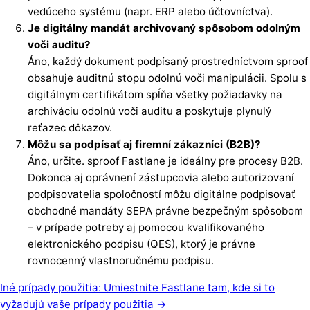
vedúceho systému (napr. ERP alebo účtovníctva).
Je digitálny mandát archivovaný spôsobom odolným
voči auditu?
Áno, každý dokument podpísaný prostredníctvom sproof
obsahuje auditnú stopu odolnú voči manipulácii. Spolu s
digitálnym certifikátom spĺňa všetky požiadavky na
archiváciu odolnú voči auditu a poskytuje plynulý
reťazec dôkazov.
Môžu sa podpísať aj firemní zákazníci (B2B)?
Áno, určite. sproof Fastlane je ideálny pre procesy B2B.
Dokonca aj oprávnení zástupcovia alebo autorizovaní
podpisovatelia spoločností môžu digitálne podpisovať
obchodné mandáty SEPA právne bezpečným spôsobom
– v prípade potreby aj pomocou kvalifikovaného
elektronického podpisu (QES), ktorý je právne
rovnocenný vlastnoručnému podpisu.
Iné prípady použitia: Umiestnite Fastlane tam, kde si to
vyžadujú vaše prípady použitia →