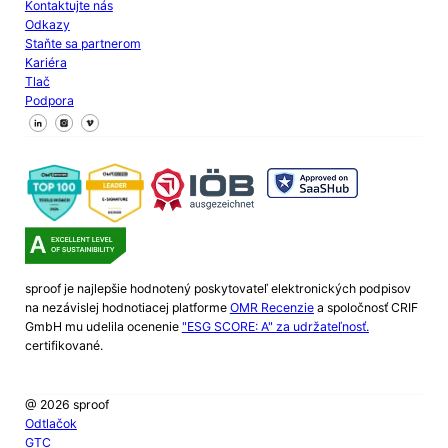
Kontaktujte nás
Odkazy
Staňte sa partnerom
Kariéra
Tlač
Podpora
Sledujte nás na Facebooku
Sledujte nás na X
Sledujte nás na LinkedIn
sproof je najlepšie hodnotený poskytovateľ elektronických podpisov
na nezávislej hodnotiacej platforme
OMR Recenzie
a spoločnosť CRIF
GmbH mu udelila ocenenie
"ESG SCORE: A" za udržateľnosť.
certifikované.
@ 2026 sproof
Odtlačok
GTC