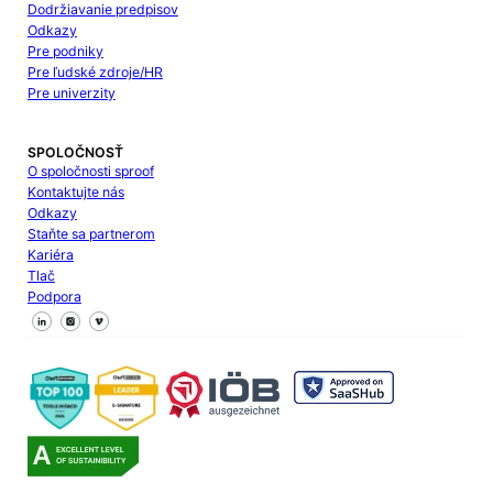
Dodržiavanie predpisov
Odkazy
Pre podniky
Pre ľudské zdroje/HR
Pre univerzity
SPOLOČNOSŤ
O spoločnosti sproof
Kontaktujte nás
Odkazy
Staňte sa partnerom
Kariéra
Tlač
Podpora
Sledujte nás na Facebooku
Sledujte nás na X
Sledujte nás na LinkedIn