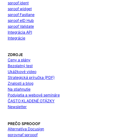
sproof ident
sproof widget
sproof Fastlane
sproof eID Hub
sproof Validate
Integrácia API
Integrácie
ZDROJE
Ceny a plány
Bezplatný test
Ukážkové video
Strategická príručka (PDF)
Znalosti a blog
Na stiahnutie
Podujatia a webové semináre
ČASTO KLADENÉ OTÁZKY
Newsletter
PREČO SPROOOF
Alternatíva Docusign
porovnať sprooof