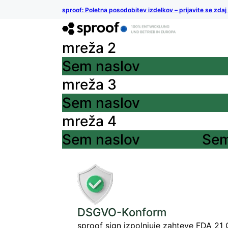
sproof: Poletna posodobitev izdelkov – prijavite se zdaj
mreža 2
Sem naslov
mreža 3
Sem naslov
mreža 4
Sem naslov
Sem
DSGVO-Konform
sproof sign izpolnjuje zahteve FDA 21