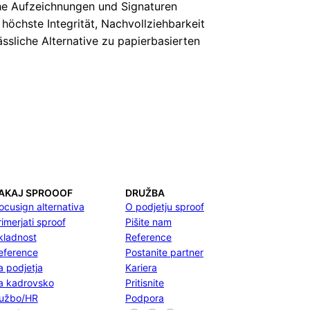
he Aufzeichnungen und Signaturen
höchste Integrität, Nachvollziehbarkeit
ässliche Alternative zu papierbasierten
AKAJ SPROOOF
DRUŽBA
ocusign alternativa
O podjetju sproof
rimerjati sproof
Pišite nam
kladnost
Reference
eference
Postanite partner
a podjetja
Kariera
a kadrovsko
Pritisnite
lužbo/HR
Podpora