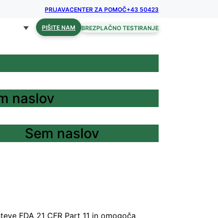
PRIJAVA
CENTER ZA POMOČ
+43 50423
PIŠITE NAM
BREZPLAČNO TESTIRANJE
m naslov
Sem naslov
ahteve FDA 21 CFR Part 11 in omogoča