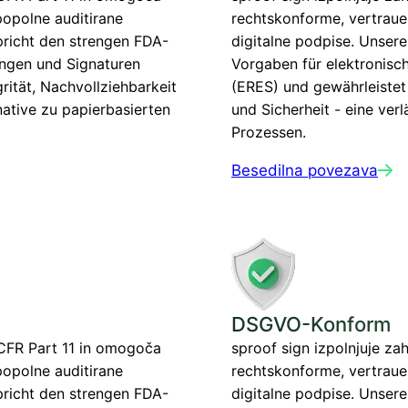
opolne auditirane
rechtskonforme, vertraue
pricht den strengen FDA-
digitalne podpise. Unser
ungen und Signaturen
Vorgaben für elektronisc
rität, Nachvollziehbarkeit
(ERES) und gewährleistet 
rnative zu papierbasierten
und Sicherheit - eine verl
Prozessen.
Besedilna povezava
DSGVO-Konform
 CFR Part 11 in omogoča
sproof sign izpolnjuje z
opolne auditirane
rechtskonforme, vertraue
pricht den strengen FDA-
digitalne podpise. Unser