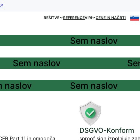
REŠITVE
REFERENCE
VIRI
CENE IN NAČRTI
Sem naslov
Sem naslov
Se
 naslov
Sem naslov
DSGVO-Konform
 CFR Part 11 in omogoča
sproof sign izpolnjuje z