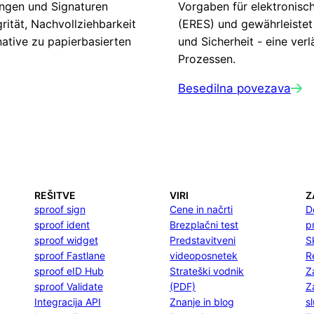
ungen und Signaturen
Vorgaben für elektronisc
rität, Nachvollziehbarkeit
(ERES) und gewährleistet 
rnative zu papierbasierten
und Sicherheit - eine verl
Prozessen.
Besedilna povezava
REŠITVE
VIRI
Z
sproof sign
Cene in načrti
D
sproof ident
Brezplačni test
p
sproof widget
Predstavitveni
S
sproof Fastlane
videoposnetek
R
sproof eID Hub
Strateški vodnik
Z
sproof Validate
(PDF)
Z
Integracija API
Znanje in blog
s