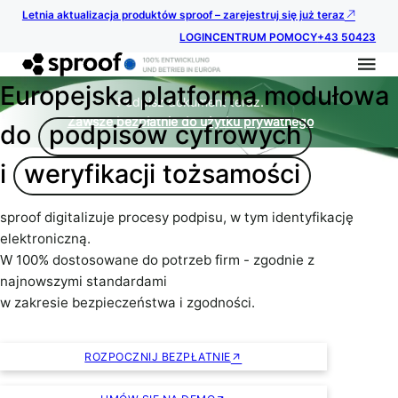
Letnia aktualizacja produktów sproof – zarejestruj się już teraz
LOGIN
CENTRUM POMOCY
+43 50423
Europejska platforma modułowa
Podpisz dokument teraz.
Zawsze bezpłatnie do użytku prywatnego
do
podpisów cyfrowych
i
weryfikacji tożsamości
sproof digitalizuje procesy podpisu, w tym identyfikację
elektroniczną.
W 100% dostosowane do potrzeb firm - zgodnie z
najnowszymi standardami
w zakresie bezpieczeństwa i zgodności.
ROZPOCZNIJ BEZPŁATNIE