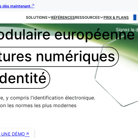
us dès maintenant
SOLUTIONS
RÉFÉRENCES
RESSOURCES
PRIX & PLANS
odulaire européenne
Signez le 
tures numériques
identité
 y compris l'identification électronique.
lon les normes les plus modernes
 UNE DÉMO