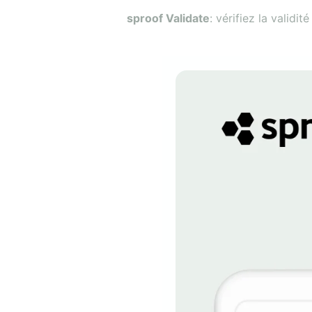
sproof Validate
: vérifiez la validi