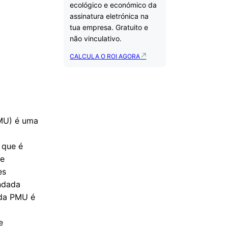
ecológico e económico da
assinatura eletrónica na
tua empresa. Gratuito e
não vinculativo.
CALCULA O ROI AGORA
PMU) é uma
 que é
 e
es
ndada
 da PMU é
e