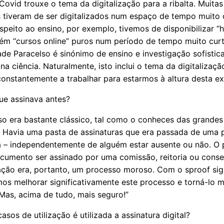
Covid trouxe o tema da digitalização para a ribalta. Muitas
 tiveram de ser digitalizados num espaço de tempo muito 
speito ao ensino, por exemplo, tivemos de disponibilizar “h
m “cursos online” puros num período de tempo muito curt
ade Paracelso é sinónimo de ensino e investigação sofistic
a ciência. Naturalmente, isto inclui o tema da digitalizaçã
onstantemente a trabalhar para estarmos à altura desta exi
e assinava antes?
so era bastante clássico, tal como o conheces das grandes
 Havia uma pasta de assinaturas que era passada de uma 
a – independentemente de alguém estar ausente ou não. O 
cumento ser assinado por uma comissão, reitoria ou conse
ação era, portanto, um processo moroso. Com o sproof sig
os melhorar significativamente este processo e torná-lo m
 Mas, acima de tudo, mais seguro!”
asos de utilização é utilizada a assinatura digital?