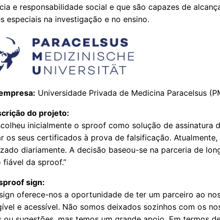
ia e responsabilidade social e que são capazes de alcanç
s especiais na investigação e no ensino.
empresa:
Universidade Privada de Medicina Paracelsus (
crição do projeto:
colheu inicialmente o sproof como solução de assinatura di
r os seus certificados à prova de falsificação. Atualmente,
lizado diariamente. A decisão baseou-se na parceria de lon
 fiável da sproof.”
sproof sign:
 sign oferece-nos a oportunidade de ter um parceiro ao no
gível e acessível. Não somos deixados sozinhos com os no
 ou sugestões, mas temos um grande apoio. Em termos d