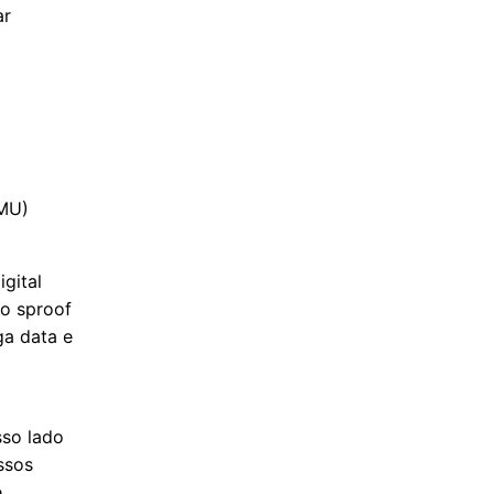
ar
PMU)
gital
 o sproof
ga data e
sso lado
ssos
e