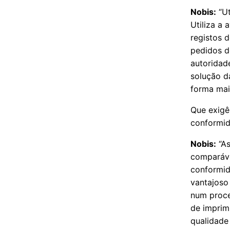
Nobis:
“Ut
Utiliza a
registos 
pedidos d
autoridade
solução d
forma mai
Que exigê
conformid
Nobis:
“As
comparáve
conformid
vantajoso
num proce
de imprimi
qualidade