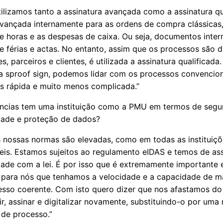
ilizamos tanto a assinatura avançada como a assinatura qu
 avançada internamente para as ordens de compra clássicas
de horas e as despesas de caixa. Ou seja, documentos inter
e férias e actas. No entanto, assim que os processos são di
s, parceiros e clientes, é utilizada a
assinatura qual
ificada
a sproof sign, podemos lidar com os processos convencion
s rápida e muito menos complicada.”
ncias tem uma instituição como a PMU em termos de segu
ade e proteção de dados?
 nossas normas são elevadas, como em todas as instituiçõ
is. Estamos sujeitos ao regulamento eIDAS e temos de as
ade com a lei. É por isso que é extremamente importante 
 para nós que tenhamos a velocidade e a capacidade de m
sso coerente. Com isto quero dizer que nos afastamos do
r, assinar e digitalizar novamente, substituindo-o por uma
 de processo.”