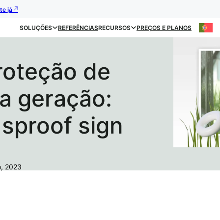
te já
SOLUÇÕES
REFERÊNCIAS
RECURSOS
PREÇOS E PLANOS
roteção de
a geração:
sproof sign
o, 2023