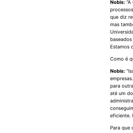
Nobis:
“A 
processos
que diz re
mas també
Universid
baseados n
Estamos c
Como é qu
Nobis:
“Is
empresas.
para outr
até um do
administr
conseguim
eficiente.
Para que c