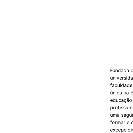
Fundada e
universid
faculdade
única na 
educação 
profissio
uma segu
formar e 
excepcion