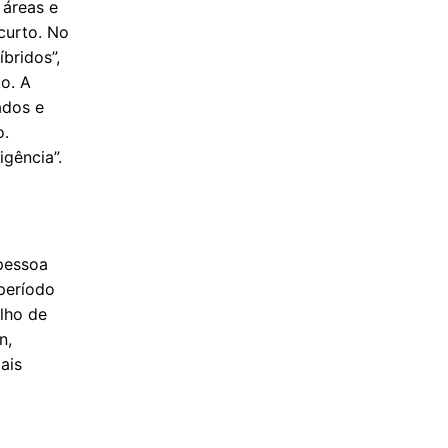
 áreas e
curto. No
íbridos”,
o. A
ados e
o.
gência”.
pessoa
período
lho de
n,
ais