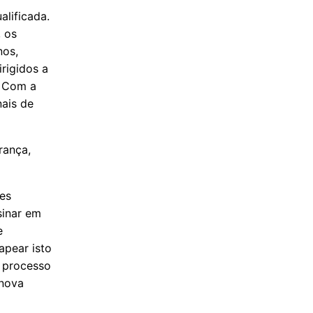
alificada.
, os
nos,
rigidos a
. Com a
ais de
rança,
es
sinar em
e
apear isto
 processo
 nova