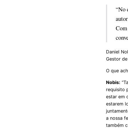
“No e
autor
Com a
conv
Daniel No
Gestor de
O que ach
Nobis:
“Ta
requisito
estar em 
estarem l
juntament
a nossa f
também c