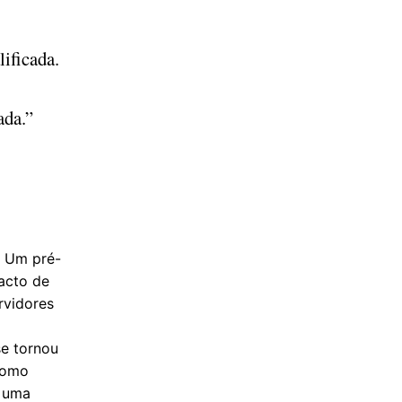
lificada.
ada.”
. Um pré-
facto de
rvidores
se tornou
como
 uma