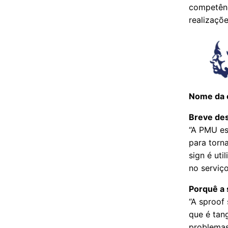
competênc
realizaçõe
Nome da 
Breve des
“A PMU es
para torna
sign é uti
no serviço
Porquê a 
“A sproof
que é tan
problemas