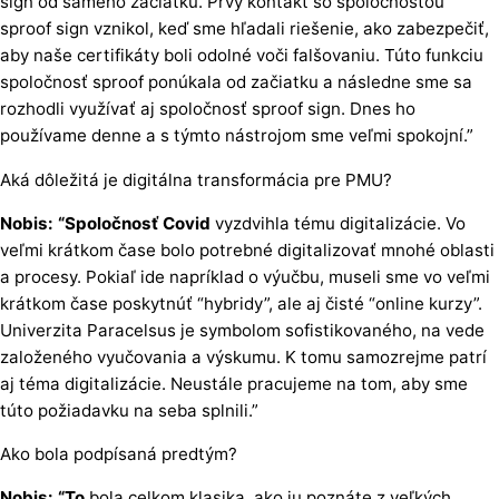
sign od samého začiatku. Prvý kontakt so spoločnosťou
sproof sign vznikol, keď sme hľadali riešenie, ako zabezpečiť,
aby naše certifikáty boli odolné voči falšovaniu. Túto funkciu
spoločnosť sproof ponúkala od začiatku a následne sme sa
rozhodli využívať aj spoločnosť sproof sign. Dnes ho
používame denne a s týmto nástrojom sme veľmi spokojní.”
Aká dôležitá je digitálna transformácia pre PMU?
Nobis: “Spoločnosť Covid
vyzdvihla tému digitalizácie. Vo
veľmi krátkom čase bolo potrebné digitalizovať mnohé oblasti
a procesy. Pokiaľ ide napríklad o výučbu, museli sme vo veľmi
krátkom čase poskytnúť “hybridy”, ale aj čisté “online kurzy”.
Univerzita Paracelsus je symbolom sofistikovaného, na vede
založeného vyučovania a výskumu. K tomu samozrejme patrí
aj téma digitalizácie. Neustále pracujeme na tom, aby sme
túto požiadavku na seba splnili.”
Ako bola podpísaná predtým?
Nobis: “To
bola celkom klasika, ako ju poznáte z veľkých