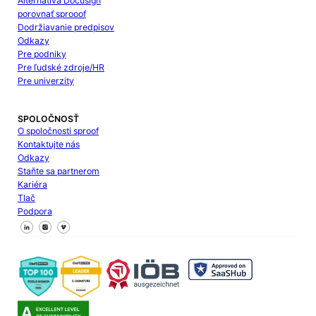
Alternatíva Docusign
porovnať sprooof
Dodržiavanie predpisov
Odkazy
Pre podniky
Pre ľudské zdroje/HR
Pre univerzity
SPOLOČNOSŤ
O spoločnosti sproof
Kontaktujte nás
Odkazy
Staňte sa partnerom
Kariéra
Tlač
Podpora
Sledujte nás na Facebooku
Sledujte nás na X
Sledujte nás na LinkedIn