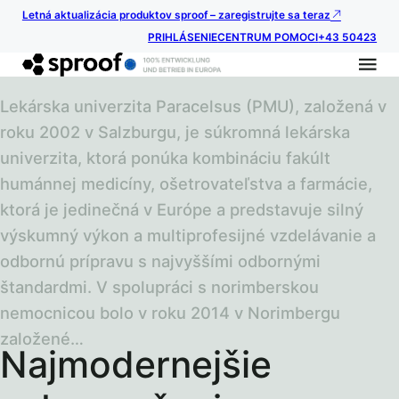
Letná aktualizácia produktov sproof – zaregistrujte sa teraz
PRIHLÁSENIE
CENTRUM POMOCI
+43 50423
Lekárska univerzita Paracelsus (PMU), založená v
roku 2002 v Salzburgu, je súkromná lekárska
univerzita, ktorá ponúka kombináciu fakúlt
humánnej medicíny, ošetrovateľstva a farmácie,
ktorá je jedinečná v Európe a predstavuje silný
výskumný výkon a multiprofesijné vzdelávanie a
odbornú prípravu s najvyššími odbornými
štandardmi. V spolupráci s norimberskou
nemocnicou bolo v roku 2014 v Norimbergu
založené…
Najmodernejšie