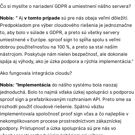
Čo si myslíte o nariadení GDPR a umiestnení nášho servera?
Nobis: “
Aj
v tomto prípade
sú pre nás obaja veľmi dôležití.
Predpokladom pre výber cloudového riešenia je jednoznačne
to, aby bolo v súlade s GDPR, a preto sú všetky servery
umiestnené v Európe. sproof sign to spĺňa spolu s veľmi
dobrou použiteľnosťou na 100 %, a preto sa stal naším
nástrojom. Poskytuje nám nielen bezpečnosť, ale dokonale
spája aj výhody, ako je úzka podpora a rýchla implementácia.”
Ako fungovala integrácia cloudu?
Nobis: “Implementácia
do nášho systému bola naozaj
jednoduchá. Bolo to najmä vďaka úzkej spolupráci s podporou
sproof sign a prefabrikovaným rozhraniam API. Preto sme sa
rozhodli použiť cloudové riešenie. Spätnú väzbu
implementovala spoločnosť proof sign včas a čo najlepšie v
nekomplikovanom procese prostredníctvom zákazníckej
podpory. Prístupnosť a úzka spolupráca sú pre nás vo