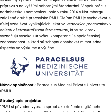
prípravu s najvyššími odbornými štandardmi. V spolupráci s
norimberskou nemocnicou bolo v roku 2014 v Norimbergu
založené druhé pracovisko PMU. Cieľom PMU je vychovávať a
ďalej vzdelávať vynikajúcich lekárov,
vedeckých pracovníkov v
oblasti ošetrovateľstvaa farmaceutov
, ktorí sa v praxi
vyznačujú vysokou úrovňou kompetencií a spoločenskej
zodpovednosti a ktorí sú schopní dosahovať mimoriadne
úspechy vo výskume a výučbe.
Názov spoločnosti:
Paracelsus Medical Private University
(PMU)
Stručný opis projektu:
“PMU si pôvodne vybrala sproof ako riešenie digitálneho