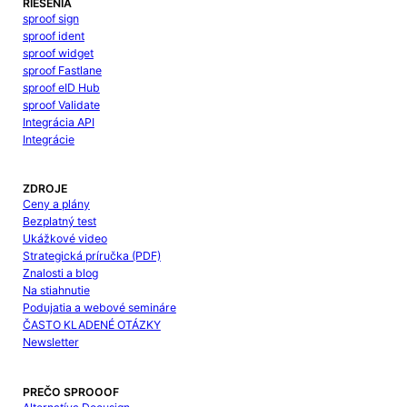
RIEŠENIA
sproof sign
sproof ident
sproof widget
sproof Fastlane
sproof eID Hub
sproof Validate
Integrácia API
Integrácie
ZDROJE
Ceny a plány
Bezplatný test
Ukážkové video
Strategická príručka (PDF)
Znalosti a blog
Na stiahnutie
Podujatia a webové semináre
ČASTO KLADENÉ OTÁZKY
Newsletter
PREČO SPROOOF