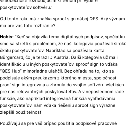
všeobecnosti rozhodujúcim kritériom pri výbere
poskytovateľov softvéru.”
Od tohto roku má značka sproof sign náboj QES. Aký význam
má pre vás toto rozhranie?
Nobis:
“Keď sa objavila téma digitálnych podpisov, spočiatku
sme sa stretli s problémom, že naši kolegovia používali širokú
škálu poskytovateľov. Napríklad sa používala karta
Bürgercard, čo je teraz ID Austria. Ďalší kolegovia už mali
identifikáciu u iných poskytovateľov. sproof sign to vďaka
“QES Hub” mimoriadne uľahčil. Bez ohľadu na to, kto sa
podpisuje akým preukazom z ktorého miesta, spoločnosť
proof sign integrovala a zhrnula do svojho softvéru všetkých
pre nás relevantných poskytovateľov. A v neposlednom rade
funkcie, ako napríklad integrovaná funkcia vyhľadávania
poskytovateľov, nám vďaka riešeniu sproof sign výrazne
zlepšili použiteľnosť.
Používajú sa pre váš prípad použitia podpisové pracovné