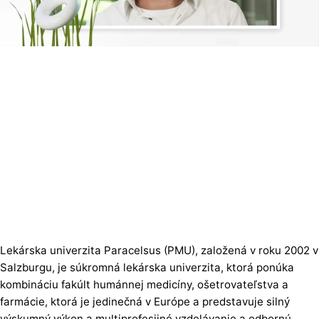
Lekárska univerzita Paracelsus (PMU), založená v roku 2002 v
Salzburgu, je súkromná lekárska univerzita, ktorá ponúka
kombináciu fakúlt humánnej medicíny, ošetrovateľstva a
farmácie, ktorá je jedinečná v Európe a predstavuje silný
výskumný výkon a multiprofesijné vzdelávanie a odbornú