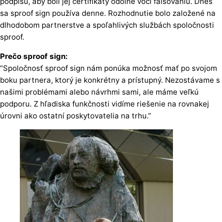
podpisu, aby boli jej certifikáty odolné voči falšovaniu. Dnes
sa sproof sign používa denne. Rozhodnutie bolo založené na
dlhodobom partnerstve a spoľahlivých službách spoločnosti
sproof.
Prečo sproof sign:
“Spoločnosť sproof sign nám ponúka možnosť mať po svojom
boku partnera, ktorý je konkrétny a prístupný. Nezostávame s
našimi problémami alebo návrhmi sami, ale máme veľkú
podporu. Z hľadiska funkčnosti vidíme riešenie na rovnakej
úrovni ako ostatní poskytovatelia na trhu.”