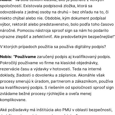
spoločností. Existovala podpisová zložka, ktorá sa
odovzdávala z jednej osoby na druhú – bez ohľadu na to, či
niekto chýbal alebo nie. Obdobie, kým dokument podpísal
výbor, rektorát alebo predstavenstvo, bolo podľa toho časovo
náročné. Pomocou nástroja sproof sign sa nám ho podarilo
výrazne zlepšiť a zefektívniť. Ale predovšetkým bezpečnejšie!”
V ktorých prípadoch použitia sa používa digitálny podpis?
Nobis: “Používame
zaručený podpis aj kvalifikovaný podpis.
Pokročilý používame vo firme na klasické objednávky,
rezervácie času a výdavky v hotovosti. Teda na interné
doklady, žiadosti o dovolenku a zápisnice. Akonáhle však
procesy smerujú k úradom, partnerom a zákazníkom,
používa
sa kvalifikovaný podpis
. S riešením od spoločnosti sproof sign
zvládame bežné procesy rýchlejšie a oveľa menej
komplikovane.
Aké požiadavky má inštitúcia ako PMU v oblasti bezpečnosti,