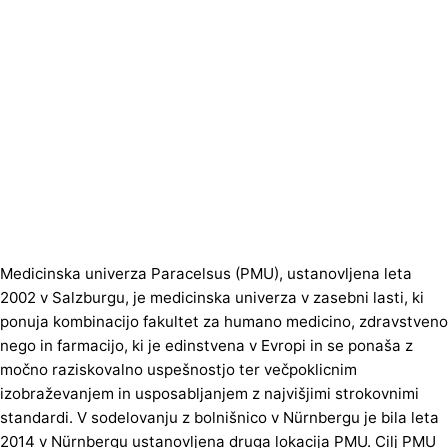
Medicinska univerza Paracelsus (PMU), ustanovljena leta
2002 v Salzburgu, je medicinska univerza v zasebni lasti, ki
ponuja kombinacijo fakultet za humano medicino, zdravstveno
nego in farmacijo, ki je edinstvena v Evropi in se ponaša z
močno raziskovalno uspešnostjo ter večpoklicnim
izobraževanjem in usposabljanjem z najvišjimi strokovnimi
standardi. V sodelovanju z bolnišnico v Nürnbergu je bila leta
2014 v Nürnbergu ustanovljena druga lokacija PMU. Cilj PMU