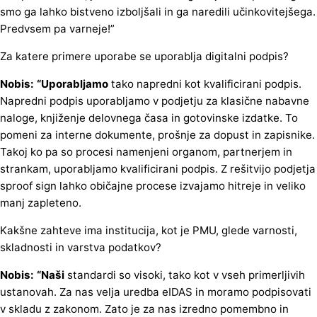
smo ga lahko bistveno izboljšali in ga naredili učinkovitejšega.
Predvsem pa varneje!”
Za katere primere uporabe se uporablja digitalni podpis?
Nobis: “Uporabljamo
tako napredni kot kvalificirani podpis.
Napredni podpis uporabljamo v podjetju za klasične nabavne
naloge, knjiženje delovnega časa in gotovinske izdatke. To
pomeni za interne dokumente, prošnje za dopust in zapisnike.
Takoj ko pa so procesi namenjeni organom, partnerjem in
strankam,
uporabljamo kvalificirani podpis
. Z rešitvijo podjetja
sproof sign lahko običajne procese izvajamo hitreje in veliko
manj zapleteno.
Kakšne zahteve ima institucija, kot je PMU, glede varnosti,
skladnosti in varstva podatkov?
Nobis: “Naši
standardi so visoki, tako kot v vseh primerljivih
ustanovah. Za nas velja uredba eIDAS in moramo podpisovati
v skladu z zakonom. Zato je za nas izredno pomembno in