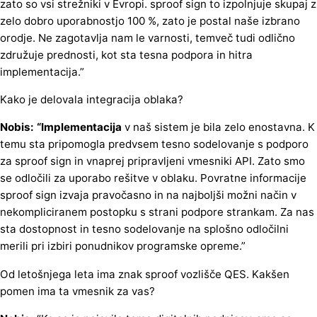
zato so vsi strežniki v Evropi. sproof sign to izpolnjuje skupaj z
zelo dobro uporabnostjo 100 %, zato je postal naše izbrano
orodje. Ne zagotavlja nam le varnosti, temveč tudi odlično
združuje prednosti, kot sta tesna podpora in hitra
implementacija.”
Kako je delovala integracija oblaka?
Nobis: “Implementacija
v naš sistem je bila zelo enostavna. K
temu sta pripomogla predvsem tesno sodelovanje s podporo
za sproof sign in vnaprej pripravljeni vmesniki API. Zato smo
se odločili za uporabo rešitve v oblaku. Povratne informacije
sproof sign izvaja pravočasno in na najboljši možni način v
nekompliciranem postopku s strani podpore strankam. Za nas
sta dostopnost in tesno sodelovanje na splošno odločilni
merili pri izbiri ponudnikov programske opreme.”
Od letošnjega leta ima znak sproof vozlišče QES. Kakšen
pomen ima ta vmesnik za vas?