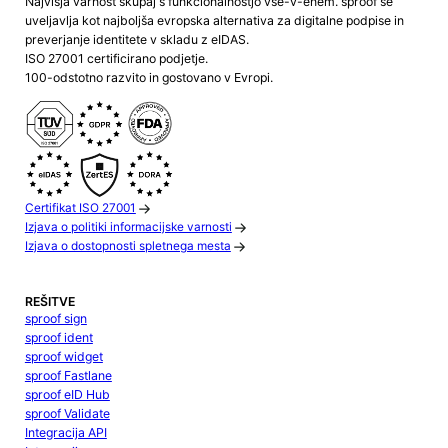
Najvišja varnost skupaj s funkcionalnostjo vse-v-enem. sproof se
uveljavlja kot najboljša evropska alternativa za digitalne podpise in
preverjanje identitete v skladu z eIDAS.
ISO 27001 certificirano podjetje.
100-odstotno razvito in gostovano v Evropi.
Certifikat ISO 27001
Izjava o politiki informacijske varnosti
Izjava o dostopnosti spletnega mesta
REŠITVE
sproof sign
sproof ident
sproof widget
sproof Fastlane
sproof eID Hub
sproof Validate
Integracija API