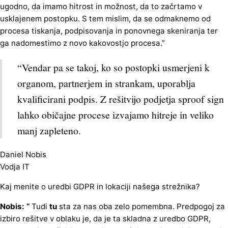
ugodno, da imamo hitrost in možnost, da to začrtamo v
usklajenem postopku. S tem mislim, da se odmaknemo od
procesa tiskanja, podpisovanja in ponovnega skeniranja ter
ga nadomestimo z novo kakovostjo procesa.”
“Vendar pa se takoj, ko so postopki usmerjeni k
organom, partnerjem in strankam, uporablja
kvalificirani podpis. Z rešitvijo podjetja sproof sign
lahko običajne procese izvajamo hitreje in veliko
manj zapleteno.
Daniel Nobis
Vodja IT
Kaj menite o uredbi GDPR in lokaciji našega strežnika?
Nobis: “
Tudi
tu
sta za nas oba zelo pomembna. Predpogoj za
izbiro rešitve v oblaku je, da je ta skladna z uredbo GDPR,