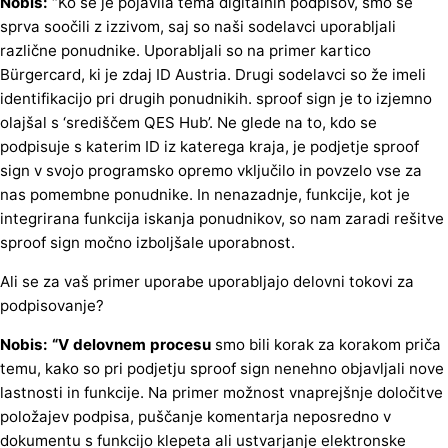
Nobis:
“Ko se je pojavila tema digitalnih podpisov, smo se
sprva soočili z izzivom, saj so naši sodelavci uporabljali
različne ponudnike. Uporabljali so na primer kartico
Bürgercard, ki je zdaj ID Austria. Drugi sodelavci so že imeli
identifikacijo pri drugih ponudnikih. sproof sign je to izjemno
olajšal s ‘središčem QES Hub’. Ne glede na to, kdo se
podpisuje s katerim ID iz katerega kraja, je podjetje sproof
sign v svojo programsko opremo vključilo in povzelo vse za
nas pomembne ponudnike. In nenazadnje, funkcije, kot je
integrirana funkcija iskanja ponudnikov, so nam zaradi rešitve
sproof sign močno izboljšale uporabnost.
Ali se za vaš primer uporabe uporabljajo delovni tokovi za
podpisovanje?
Nobis: “V delovnem procesu
smo bili korak za korakom priča
temu, kako so pri podjetju sproof sign nenehno objavljali nove
lastnosti in funkcije. Na primer možnost vnaprejšnje določitve
položajev podpisa, puščanje komentarja neposredno v
dokumentu s funkcijo klepeta ali ustvarjanje elektronske