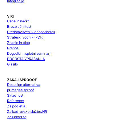
Integracije
VIRI
Cene in načrti
Brezplačni test
Predstavitveni videoposnetek
Strateški vodnik (PDF)
Znanje in blog
Prenosi
Dogodki in spletni seminarji
POGOSTA VPRAŠANJA
Glasilo
ZAKAJ SPROOOF
Docusign alternativa
primerjati sproof
Skladnost
Reference
Za podjetja
Za kadrovsko službo/HR
Za univerze