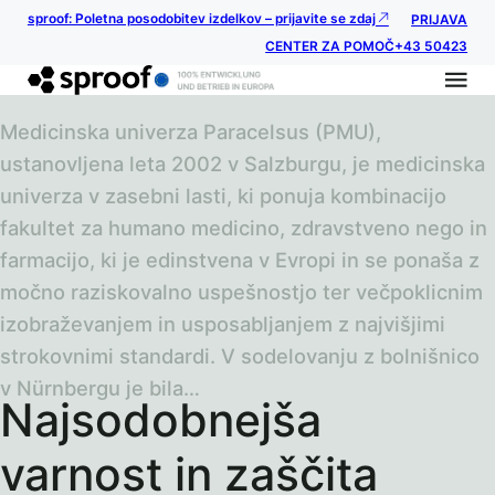
sproof: Poletna posodobitev izdelkov – prijavite se zdaj
PRIJAVA
CENTER ZA POMOČ
+43 50423
Medicinska univerza Paracelsus (PMU),
ustanovljena leta 2002 v Salzburgu, je medicinska
univerza v zasebni lasti, ki ponuja kombinacijo
fakultet za humano medicino, zdravstveno nego in
farmacijo, ki je edinstvena v Evropi in se ponaša z
močno raziskovalno uspešnostjo ter večpoklicnim
izobraževanjem in usposabljanjem z najvišjimi
strokovnimi standardi. V sodelovanju z bolnišnico
v Nürnbergu je bila…
Najsodobnejša
varnost in zaščita