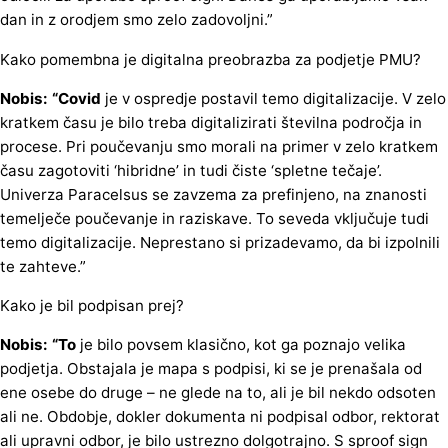
dan in z orodjem smo zelo zadovoljni.”
Kako pomembna je digitalna preobrazba za podjetje PMU?
Nobis: “Covid
je v ospredje postavil temo digitalizacije. V zelo
kratkem času je bilo treba digitalizirati številna področja in
procese. Pri poučevanju smo morali na primer v zelo kratkem
času zagotoviti ‘hibridne’ in tudi čiste ‘spletne tečaje’.
Univerza Paracelsus se zavzema za prefinjeno, na znanosti
temelječe poučevanje in raziskave. To seveda vključuje tudi
temo digitalizacije. Neprestano si prizadevamo, da bi izpolnili
te zahteve.”
Kako je bil podpisan prej?
Nobis: “To
je bilo povsem klasično, kot ga poznajo velika
podjetja. Obstajala je mapa s podpisi, ki se je prenašala od
ene osebe do druge – ne glede na to, ali je bil nekdo odsoten
ali ne. Obdobje, dokler dokumenta ni podpisal odbor, rektorat
ali upravni odbor, je bilo ustrezno dolgotrajno. S sproof sign