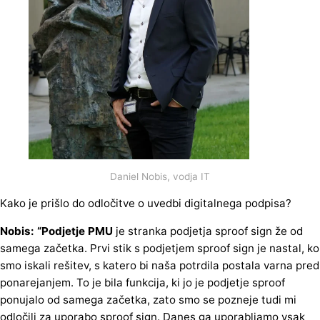
Daniel Nobis, vodja IT
Kako je prišlo do odločitve o uvedbi digitalnega podpisa?
Nobis: “Podjetje PMU
je stranka podjetja sproof sign že od
samega začetka. Prvi stik s podjetjem sproof sign je nastal, ko
smo iskali rešitev, s katero bi naša potrdila postala varna pred
ponarejanjem. To je bila funkcija, ki jo je podjetje sproof
ponujalo od samega začetka, zato smo se pozneje tudi mi
odločili za uporabo sproof sign. Danes ga uporabljamo vsak