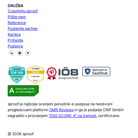
DRUŽBA
O podjetju sproof
Pišite nam
Reference
Postanite partner
Kariera
Pritisnite
Podpora
Sledite nam na Facebooku
Sledite nam na X
Sledite nam na LinkedInu
sproof je najbolje ocenjeni ponudnik e-podpisa na neodvisni
pregledovalni platformi
OMR Reviews
in ga je podjetje CRIF GmbH
nagradilo s priznanjem
"ESG SCORE: A" za trajnost.
certificirano.
@ 2026 sproof