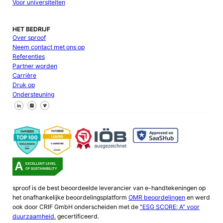
Voor universiteiten
HET BEDRIJF
Over sproof
Neem contact met ons op
Referenties
Partner worden
Carrière
Druk op
Ondersteuning
Volg ons op Facebook
Volg ons op X
Volg ons op LinkedIn
sproof is de best beoordeelde leverancier van e-handtekeningen op
het onafhankelijke beoordelingsplatform
OMR beoordelingen
en werd
ook door CRIF GmbH onderscheiden met de
"ESG SCORE: A" voor
duurzaamheid.
gecertificeerd.