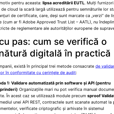
 motiv pentru aceasta:
lipsa acreditării EUTL
. Mulți furnizori
i de cloud la scară largă utilizează pentru semnăturile lor s
lanțuri de certificate, care, deși sunt marcate ca „verzi” de li
e (cum ar fi Adobe Approved Trust List – AATL),
nu
îndepli
 stricte de reglementare ale autorităților europene de suprav
cu pas: cum se verifică o
ătură digitală în practică
panii, există în principal trei metode consacrate
de valida
or în conformitate cu cerințele de audit
:
da 1: Validare automatizată prin software și API (pentru
eprinderi)
Organizațiile mari nu pot verifica manual docume
ite. În acest caz se utilizează module precum
sproof Valida
rmediul unei API REST, contractele sunt scanate automat la 
entelor, verificate criptografic și arhivate în sistemul