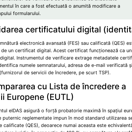
entul în care a fost efectuată o anumită modificare a
pului formularului.
idarea certificatului digital (identi
mnătură electronică avansată (FES) sau calificată (QES) es
l de un certificat digital. Acest certificat funcționează ca u
 digital. Instrumentul de verificare extrage metadatele certif
dentifica numele semnatarului, adresa de e-mail verificată ș
(furnizorul de servicii de încredere, pe scurt TSP).
mpararea cu Lista de încredere a
ii Europene (EUTL)
tul eIDAS asigură o forță probatorie maximă în spațiul eu
e puternic reglementate impun în mod standard utilizarea s
e calificate (QES), deoarece numai aceasta este echivalent