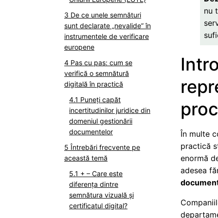
nu 
De ce unele semnături
ser
sunt declarate „nevalide” în
sufi
instrumentele de verificare
europene
Intr
Pas cu pas: cum se
verifică o semnătură
repr
digitală în practică
Puneți capăt
proc
incertitudinilor juridice din
domeniul gestionării
documentelor
În multe c
practică s
Întrebări frecvente pe
enormă de
această temă
adesea făr
+ – Care este
document
diferența dintre
semnătura vizuală și
Companiile
certificatul digital?
departamen