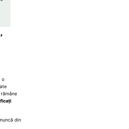
i
”
t o
tate
ă rămâne
ficați
 muncă din
a