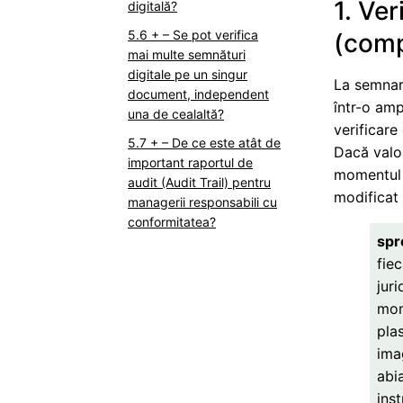
1. Ver
digitală?
+ – Se pot verifica
(comp
mai multe semnături
digitale pe un singur
La semnare
document, independent
într-o amp
una de cealaltă?
verificare
+ – De ce este atât de
Dacă valo
important raportul de
momentul 
audit (Audit Trail) pentru
modificat 
managerii responsabili cu
conformitatea?
spr
fie
juri
mom
pla
imag
abi
ins