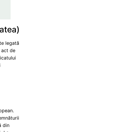
tatea)
te legată
n act de
icatului
i
ropean.
emnăturii
ă din