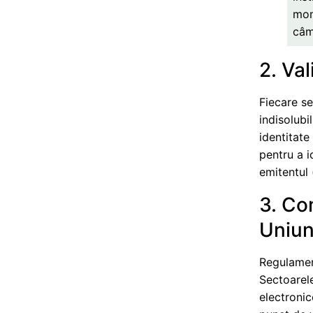
mom
câm
2. Val
Fiecare se
indisolubi
identitate
pentru a i
emitentul 
3. Co
Uniun
Regulamen
Sectoarel
electronic