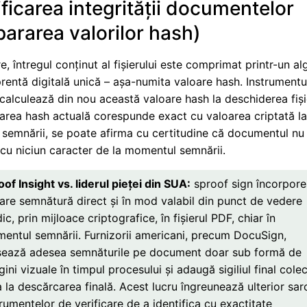
ificarea integrității documentelor
ararea valorilor hash)
, întregul conținut al fișierului este comprimat printr-un al
rentă digitală unică – așa-numita valoare hash. Instrumentu
 calculează din nou această valoare hash la deschiderea fișie
area hash actuală corespunde exact cu valoarea criptată l
semnării, se poate afirma cu certitudine că documentul nu 
cu niciun caracter de la momentul semnării.
oof Insight vs. liderul pieței din SUA:
sproof sign încorpor
care semnătură direct și în mod valabil din punct de vedere
dic, prin mijloace criptografice, în fișierul PDF, chiar în
entul semnării. Furnizorii americani, precum DocuSign,
sează adesea semnăturile pe document doar sub formă de
ini vizuale în timpul procesului și adaugă sigiliul final colec
a la descărcarea finală. Acest lucru îngreunează ulterior sar
trumentelor de verificare de a identifica cu exactitate