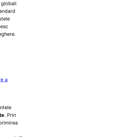
 globali
tandard
stele
nesc
eghere.
re a
ntele
te
. Prin
primirea