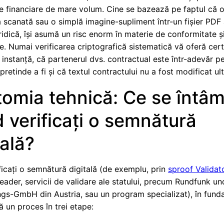
le financiare de mare volum. Cine se bazează pe faptul că 
 scanată sau o simplă imagine-supliment într-un fișier PDF 
ridică, își asumă un risc enorm în materie de conformitate ș
. Numai verificarea criptografică sistematică vă oferă cert
n instanță, că partenerul dvs. contractual este într-adevăr 
pretinde a fi și că textul contractului nu a fost modificat ult
omia tehnică: Ce se întâm
 verificați o semnătură
tală?
icați o semnătură digitală (de exemplu, prin
sproof Validat
ader, servicii de validare ale statului, precum Rundfunk u
ngs-GmbH din Austria, sau un program specializat), în funda
 un proces în trei etape: