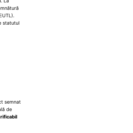
. La
semnătură
(EUTL).
e statutul
ct semnat
ală de
ificabil