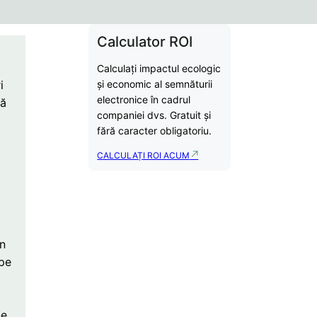
Calculator ROI
Calculați impactul ecologic
i
și economic al semnăturii
electronice în cadrul
ză
companiei dvs. Gratuit și
fără caracter obligatoriu.
CALCULAȚI ROI ACUM
an
 pe
ne