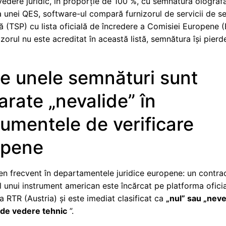
edere juridic, în proporție de 100 %, cu semnătura olografă
a unei QES, software-ul compară furnizorul de servicii de 
ă (TSP) cu lista oficială de încredere a Comisiei Europene 
zorul nu este acreditat în această listă, semnătura își pierd
e unele semnături sunt
arate „nevalide” în
rumentele de verificare
opene
n frecvent în departamentele juridice europene: un contra
l unui instrument american este încărcat pe platforma ofici
 a RTR (Austria) și este imediat clasificat ca
„nul” sau „never
 de vedere tehnic
”.