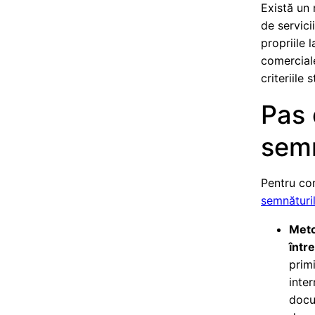
Există un
de servici
propriile 
comercial
criteriile
Pas 
semn
Pentru com
semnăturil
Meto
într
prim
inte
docum