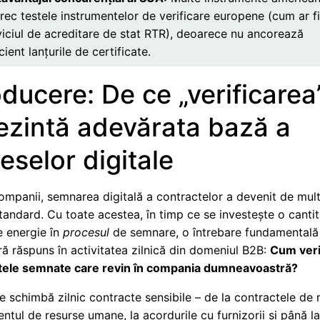
trec testele instrumentelor de verificare europene (cum ar f
viciul de acreditare de stat RTR), deoarece nu ancorează
cient lanțurile de certificate.
oducere: De ce „verificarea
ezintă adevărata bază a
eselor digitale
ompanii, semnarea digitală a contractelor a devenit de mul
tandard. Cu toate acestea, în timp ce se investește o canti
 energie în
procesul
de semnare, o întrebare fundamental
ă răspuns în activitatea zilnică din domeniul B2B:
Cum veri
ele semnate care revin în compania dumneavoastră?
 schimbă zilnic contracte sensibile – de la contractele de
tul de resurse umane, la acordurile cu furnizorii și până l