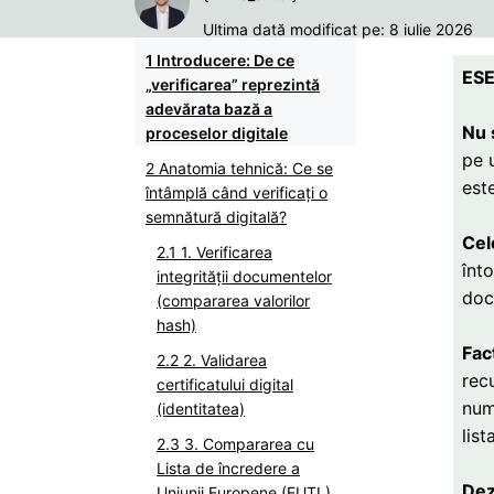
Ultima dată modificat pe: 8 iulie 2026
Introducere: De ce
ESE
„verificarea” reprezintă
adevărata bază a
Nu 
proceselor digitale
pe 
Anatomia tehnică: Ce se
este
întâmplă când verificați o
semnătură digitală?
Cele
1. Verificarea
înt
integrității documentelor
docu
(compararea valorilor
hash)
Fac
2. Validarea
rec
certificatului digital
num
(identitatea)
lis
3. Compararea cu
Lista de încredere a
Dez
Uniunii Europene (EUTL)