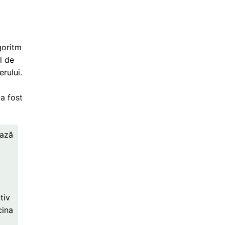
goritm
l de
rului.
a
a fost
ează
tiv
cina