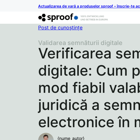
Actualizarea de vară a produselor sproof – înscrie-te 
Post de cunoștințe
Validarea semnăturii digitale
Verificarea sem
digitale: Cum p
mod fiabil vala
juridică a semn
electronice în
{nume_autor}