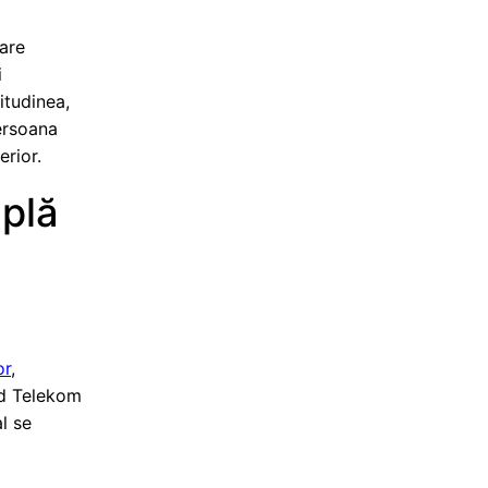
o
are
i
itudinea,
persoana
erior.
plă
or
,
nd Telekom
l se