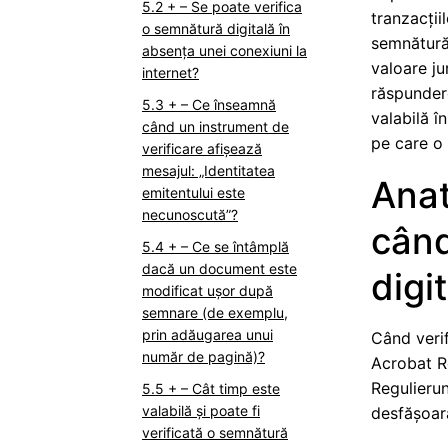
+ – Se poate verifica
tranzacții
o semnătură digitală în
semnătură
absența unei conexiuni la
valoare ju
internet?
răspundere
+ – Ce înseamnă
valabilă î
când un instrument de
pe care o 
verificare afișează
mesajul: „Identitatea
Anat
emitentului este
necunoscută”?
când
+ – Ce se întâmplă
dacă un document este
digi
modificat ușor după
semnare (de exemplu,
prin adăugarea unui
Când verif
număr de pagină)?
Acrobat Re
Regulieru
+ – Cât timp este
valabilă și poate fi
desfășoară
verificată o semnătură