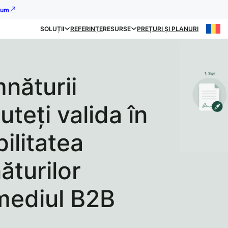
acum
SOLUȚII
REFERINȚE
RESURSE
PREȚURI ȘI PLANURI
năturii
uteți valida în
bilitatea
ăturilor
 mediul B2B