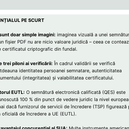
NȚIALUL PE SCURT
sunt doar simple imagini:
imaginea vizuală a unei semnătur
un fișier PDF nu are nicio valoare juridică – ceea ce contea
 certificatul criptografic din fundal.
 trei piloni ai verificării:
În cadrul validării se verifică
otdeauna identitatea persoanei semnatare, autenticitatea
mentului (integritatea) și valabilitatea certificatului.
torul EUTL:
O semnătură electronică calificată (QES) este
unoscută 100 % din punct de vedere juridic la nivel europe
ai dacă furnizorul de servicii de încredere (TSP) figurează
ta oficială de încredere a UE (EUTL).
avantajul concurențial al SUA:
Multe instrumente america