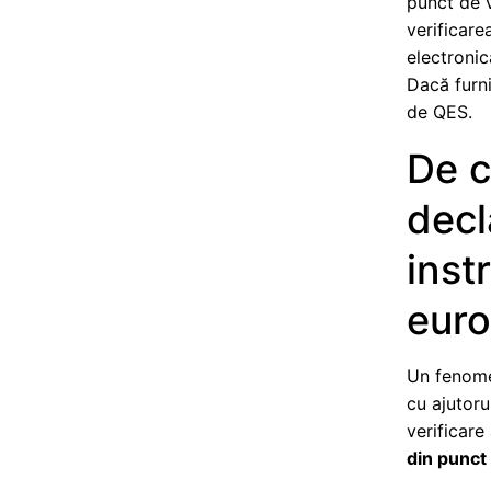
punct de v
verificare
electronic
Dacă furni
de QES.
De c
decl
inst
eur
Un fenome
cu ajutoru
verificare
din punct