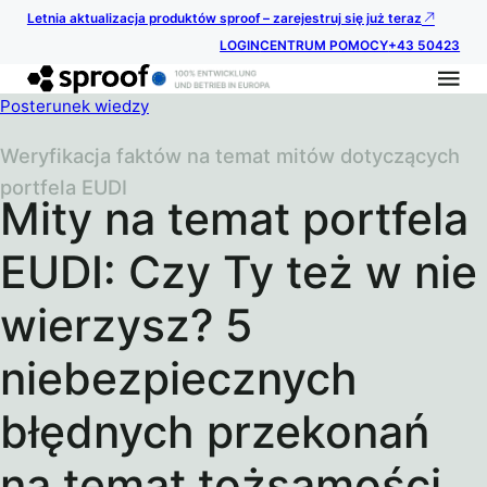
Letnia aktualizacja produktów sproof – zarejestruj się już teraz
LOGIN
CENTRUM POMOCY
+43 50423
Posterunek wiedzy
Weryfikacja faktów na temat mitów dotyczących
portfela EUDI
Mity na temat portfela
EUDI: Czy Ty też w nie
wierzysz? 5
niebezpiecznych
błędnych przekonań
na temat tożsamości