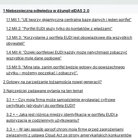
Niebezpieczna półwiedza w dżungli eIDAS 2.0
Mit 1: “UE tworzy gigantyczną centralną bazę danych i jeden portfel”
Mit 2: “Portfel EUDI służy tylko do kontaktów z władzami”
Mit 3: “Korzystanie z portfela EUDI jest obowiązkowe dla wszystkich
obywateli”
Mit 4: “Dzięki portfelowi EUDI każdy może natychmiast zobaczyć
wszystkie moje dane osobowe”
Mit 5: “Miną lata, zanim portfel będzie gotowy do powszechnego
użytku – możemy poczekać i zobaczyć”.
Gotowy na zarządzanie tożsamością nowej generacji?
Najczęściej zadawane pytania na ten temat
+ – Czy moja firma może samodzielnie wystawiać cyfrowe
certyfikaty (atrybuty) do portfela EUDI?
+ – Jaka jest różnica między identyfikacją w portfelu EUDI a
autoryzacją w codziennym użytkowaniu?
+ – W jaki sposób sproof chroni moją firmę przed zagrożeniami
związanymi z ustawą Cloud Act ze strony amerykańskich konkurentów