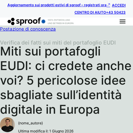
Aggiornamento sui prodotti estivi di sproof – registrati ora
ACCEDI
CENTRO DI AIUTO
+43 50423
Postazione di conoscenza
Verifica dei fatti sui miti del portafoglio EUDI
Miti sui portafogli
EUDI: ci credete anche
voi? 5 pericolose idee
sbagliate sull’identità
digitale in Europa
{nome_autore}
Ultima modifica il: 1 Giugno 2026