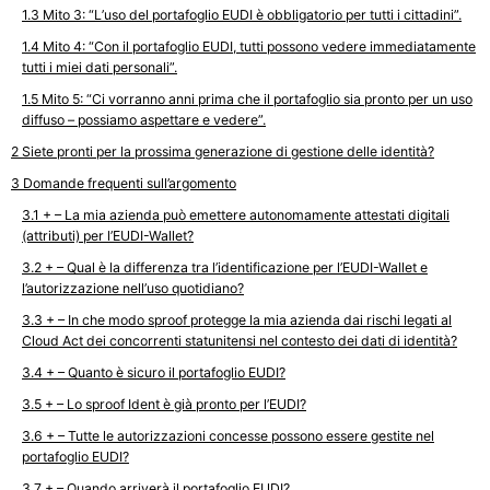
Mito 3: “L’uso del portafoglio EUDI è obbligatorio per tutti i cittadini”.
Mito 4: “Con il portafoglio EUDI, tutti possono vedere immediatamente
tutti i miei dati personali”.
Mito 5: “Ci vorranno anni prima che il portafoglio sia pronto per un uso
diffuso – possiamo aspettare e vedere”.
Siete pronti per la prossima generazione di gestione delle identità?
Domande frequenti sull’argomento
+ – La mia azienda può emettere autonomamente attestati digitali
(attributi) per l’EUDI-Wallet?
+ – Qual è la differenza tra l’identificazione per l’EUDI-Wallet e
l’autorizzazione nell’uso quotidiano?
+ – In che modo sproof protegge la mia azienda dai rischi legati al
Cloud Act dei concorrenti statunitensi nel contesto dei dati di identità?
+ – Quanto è sicuro il portafoglio EUDI?
+ – Lo sproof Ident è già pronto per l’EUDI?
+ – Tutte le autorizzazioni concesse possono essere gestite nel
portafoglio EUDI?
+ – Quando arriverà il portafoglio EUDI?