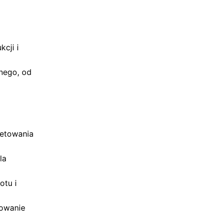
cji i
nego, od
ietowania
la
otu i
owanie