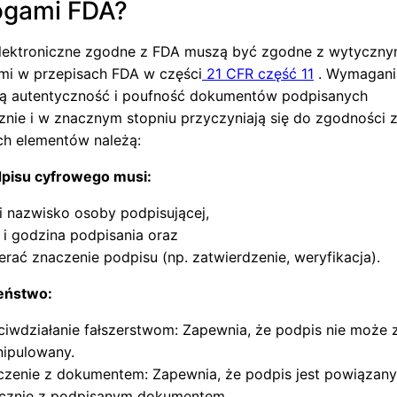
gami FDA?
lektroniczne zgodne z FDA muszą być zgodne z wytyczny
mi w przepisach FDA w części
21 CFR część 11
. Wymagani
ą autentyczność i poufność dokumentów podpisanych
cznie i w znacznym stopniu przyczyniają się do zgodności 
h elementów należą:
dpisu cyfrowego musi:
 i nazwisko osoby podpisującej,
 i godzina podpisania oraz
erać znaczenie podpisu (np. zatwierdzenie, weryfikacja).
eństwo:
ciwdziałanie fałszerstwom: Zapewnia, że podpis nie może 
ipulowany.
czenie z dokumentem: Zapewnia, że podpis jest powiązan
cznie z podpisanym dokumentem.