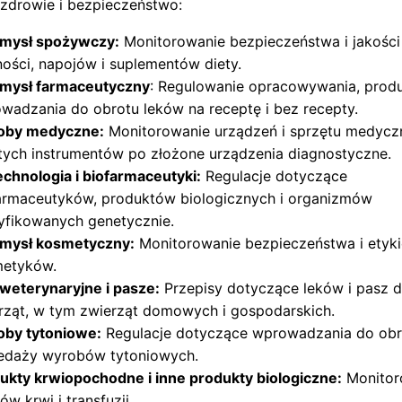
zdrowie i bezpieczeństwo:
mysł spożywczy:
Monitorowanie bezpieczeństwa i jakości
ości, napojów i suplementów diety.
mysł farmaceutyczny
: Regulowanie opracowywania, produk
wadzania do obrotu leków na receptę i bez recepty.
oby medyczne:
Monitorowanie urządzeń i sprzętu medycz
tych instrumentów po złożone urządzenia diagnostyczne.
echnologia i biofarmaceutyki:
Regulacje dotyczące
armaceutyków, produktów biologicznych i organizmów
fikowanych genetycznie.
mysł kosmetyczny:
Monitorowanie bezpieczeństwa i etyk
etyków.
 weterynaryjne i pasze:
Przepisy dotyczące leków i pasz d
rząt, w tym zwierząt domowych i gospodarskich.
by tytoniowe:
Regulacje dotyczące wprowadzania do obr
edaży wyrobów tytoniowych.
ukty krwiopochodne i inne produkty biologiczne:
Monitor
ów krwi i transfuzji.