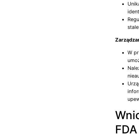
Unik
iden
Regu
stal
Zarządzan
W pr
umoż
Nale
niea
Urzą
info
upew
Wnio
FDA 