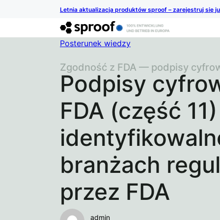
Letnia aktualizacja produktów sproof – zarejestruj się j
Posterunek wiedzy
Zgodność z FDA — podpisy cyfro
Podpisy cyfro
FDA (część 11)
identyfikowal
branżach regu
przez FDA
admin