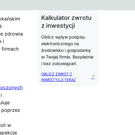
Kalkulator zwrotu
ykańskim
z inwestycji
d
ie zdrowia
Oblicz wpływ podpisu
 i
elektronicznego na
 firmach
środowisko i gospodarkę
w Twojej firmie. Bezpłatnie
i bez zobowiązań.
OBLICZ ZWROT Z
INWESTYCJI TERAZ
noczonych
i
uluje
a poprzez
oli w
spekcje