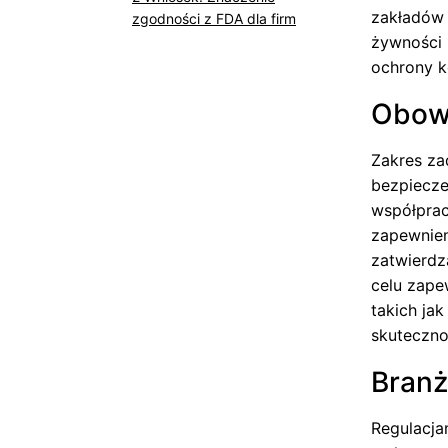
zakładów 
zgodności z FDA dla firm
żywności 
ochrony 
Obow
Zakres za
bezpiecze
współprac
zapewnien
zatwierdz
celu zapew
takich ja
skuteczno
Bran
Regulacja