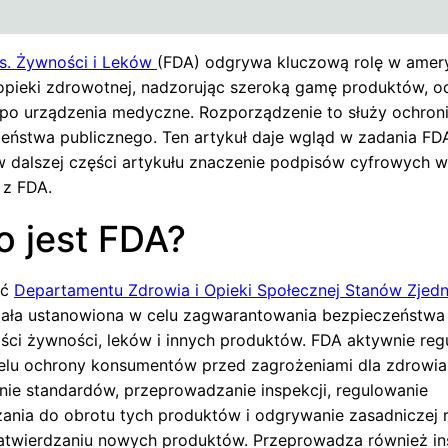
s. Żywności i Leków
(FDA) odgrywa kluczową rolę w amer
opieki zdrowotnej, nadzorując szeroką gamę produktów, o
po urządzenia medyczne. Rozporządzenie to służy ochron
zeństwa publicznego. Ten artykuł daje wgląd w zadania FDA
w dalszej części artykułu znaczenie podpisów cyfrowych w
 z FDA.
o jest FDA?
ść
Departamentu Zdrowia i Opieki Społecznej Stanów Zjed
tała ustanowiona w celu zagwarantowania bezpieczeństwa 
ści żywności, leków i innych produktów. FDA aktywnie reg
elu ochrony konsumentów przed zagrożeniami dla zdrowi
nie standardów, przeprowadzanie inspekcji, regulowanie
nia do obrotu tych produktów i odgrywanie zasadniczej r
zatwierdzaniu nowych produktów. Przeprowadza również in