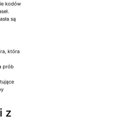
nie kodów
seł.
asła są
ra, która
a prób
tujące
by
i z