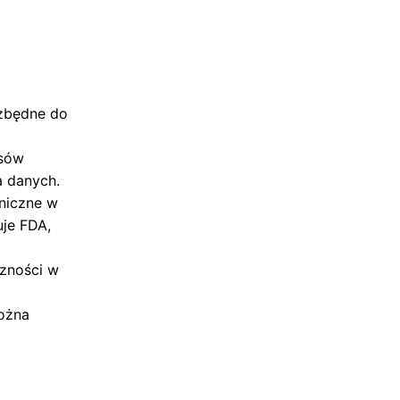
ezbędne do
sów
a danych.
oniczne w
je FDA,
czności w
ożna