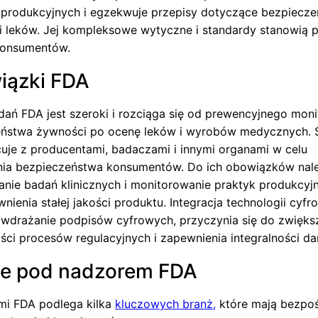
produkcyjnych i egzekwuje przepisy dotyczące bezpiecz
i leków. Jej kompleksowe wytyczne i standardy stanowią
konsumentów.
iązki FDA
dań FDA jest szeroki i rozciąga się od prewencyjnego mon
ństwa żywności po ocenę leków i wyrobów medycznych. Ś
uje z producentami, badaczami i innymi organami w celu
ia bezpieczeństwa konsumentów. Do ich obowiązków nal
anie badań klinicznych i monitorowanie praktyk produkcyj
nienia stałej jakości produktu. Integracja technologii cyfr
k wdrażanie podpisów cyfrowych, przyczynia się do zwięks
ści procesów regulacyjnych i zapewnienia integralności da
że pod nadzorem FDA
mi FDA podlega kilka
kluczowych branż,
które mają bezpoś