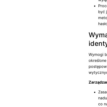
Proc
być 
meto
hasło
Wyma
ident
Wymogi be
określone 
postępowa
wytyczny
Zarządzan
Zasa
nadu
co n