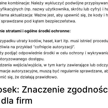
alne kombinacje: Należy wykluczyć podwójne przypisywa
tyfikacyjnych (np. nazwy użytkownika, skrótu lub cyfry) i ha
larna aktualizacja: Ważne jest, aby upewnić się, że kody i h
e sprawdzane pod kątem bezpieczeństwa.
ie stratami i ogólne środki ochronne:
zypadku utraty kodów, haseł, kart itp. musi istnieć procedu
liwia na przykład “cofnięcie autoryzacji”.
ży podjąć odpowiednie środki w celu ochrony i wykrywani
utoryzowanego dostępu.
dzenia wejścia/wyjścia, w tym karty zawierające lub odczy
rmacje autoryzacyjne, muszą być regularnie sprawdzane, a
nić się, że działają prawidłowo.
sek: Znaczenie zgodnośc
dla firm