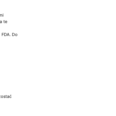
mi
a te
z FDA. Do
zostać
y