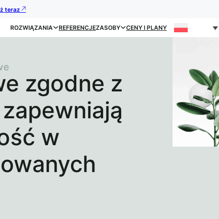
uż teraz
ROZWIĄZANIA
REFERENCJE
ZASOBY
CENY I PLANY
we
we zgodne z
 zapewniają
ność w
lowanych