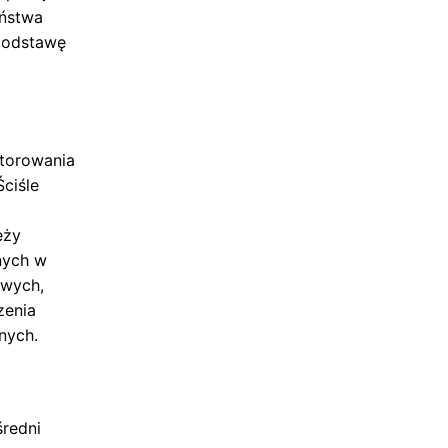
eństwa
 podstawę
itorowania
ciśle
eży
nych w
owych,
zenia
nych.
redni