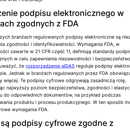
enie podpisu elektronicznego w
ach zgodnych z FDA
szych branżach regulowanych podpisy elektroniczne są ni
ia zgodności i identyfikowalności. Wymagania FDA, w
ości zawarte w 21 CFR część 11, definiują standardy
podpi
cznych
w celu zapewnienia niezawodności i bezpieczeństw
auważyć, że
rozporządzenie eIDAS
reguluje podpisy elektr
opie. Jednak w branżach regulowanych przez FDA obowiązu
y więcej. Te podpisy cyfrowe odgrywają zasadniczą rolę,
ąc najwyższy poziom bezpieczeństwa, zgodności i elasty
iu do odpowiednich dokumentów, na przykład podczas
ania produktu i procesu produkcyjnego. W ten sposób m
urowe wymagania FDA.
 są podpisy cyfrowe zgodne z