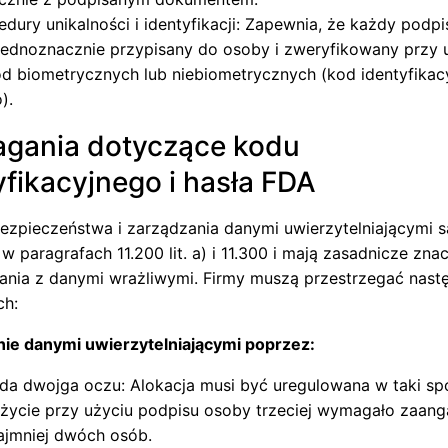
edury unikalności i identyfikacji: Zapewnia, że każdy podp
jednoznacznie przypisany do osoby i zweryfikowany przy 
d biometrycznych lub niebiometrycznych (kod identyfikacy
).
gania dotyczące kodu
yfikacyjnego i hasła FDA
zpieczeństwa i zarządzania danymi uwierzytelniającymi s
w paragrafach 11.200 lit. a) i 11.300 i mają zasadnicze zna
nia z danymi wrażliwymi. Firmy muszą przestrzegać nast
ch:
ie danymi uwierzytelniającymi poprzez:
da dwojga oczu: Alokacja musi być uregulowana w taki sp
życie przy użyciu podpisu osoby trzeciej wymagało zaan
ajmniej dwóch osób.