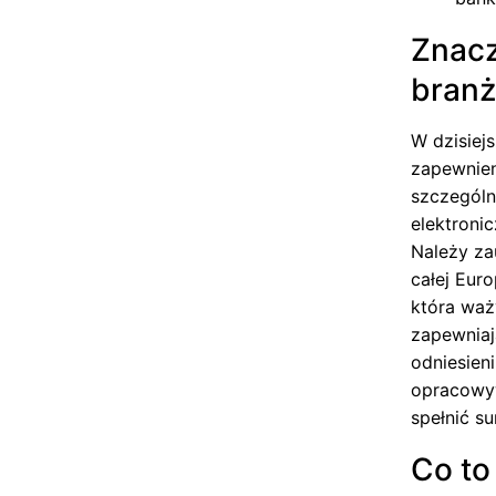
Znacz
branż
W dzisiej
zapewnien
szczególn
elektroni
Należy z
całej Eur
która waż
zapewniaj
odniesien
opracowyw
spełnić s
Co to