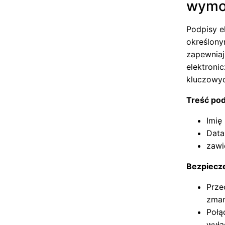
wymo
Podpisy e
określony
zapewniaj
elektroni
kluczowyc
Treść po
Imię
Data
zawi
Bezpiecz
Prze
zman
Połą
wyłą