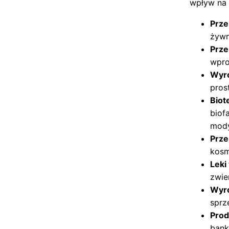
wpływ na 
Prze
żywn
Prze
wpro
Wyr
pros
Biot
biof
mody
Prze
kosm
Leki
zwie
Wyro
sprz
Prod
bank