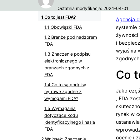
Ostatnia modyfikacja: 2024-04-01
Co to jest FDA?
Agencja d
systemie 
Obowiązki FDA
żywności 
Branże pod nadzorem
i bezpiec
FDA
wyjaśnia 
Znaczenie podpisu
zgodnych
elektronicznego w
branżach zgodnych z
Co t
FDA
Co to są podpisy
Jako czę
cyfrowe zgodne z
, FDA zos
wymogami FDA?
skuteczno
Wymagania
rynek w c
dotyczące kodu
ustanawia
identyfikacyjnego i hasła
FDA
wprowadza
ocenie i 
Wniosek: Znaczenie