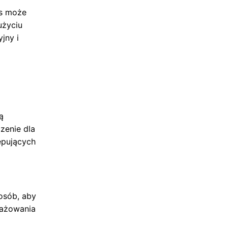
is może
użyciu
jny i
ą
czenie dla
ępujących
osób, aby
gażowania