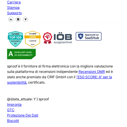
Carriera
Stampa
Supporto
Seguici su Facebook
Seguici su X
Seguici su LinkedIn
sproof è il fornitore di firma elettronica con la migliore valutazione
sulla piattaforma di recensioni indipendente
Recensioni OMR
ed è
stato anche premiato da CRIF GmbH con il
"ESG SCORE: A" per la
sostenibilità.
certificato.
@{data_attuale: Y } sproof
Impronta
GTC
Protezione Dei Dati
Biscotti