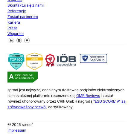
Skontaktuj się z nami
Referencje
Zostań partnerem
Kariera
Prasa
Wsparcie
Śledź nas na Facebooku
Śledź nas na X
Śledź nas na LinkedIn
sproof jest najwyżej ocenianym dostawcą podpisów elektronicznych
na niezależnej platformie recenzenckiej
OMR Reviews
i został
również uhonorowany przez CRIF GmbH nagrodą
"ESG SCORE: A" za
zrównoważony rozwój.
certyfikowany.
@ 2026 sproof
Impressum