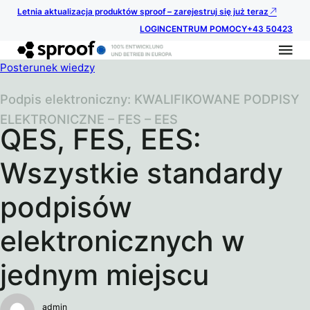
Letnia aktualizacja produktów sproof – zarejestruj się już teraz
LOGIN
CENTRUM POMOCY
+43 50423
Posterunek wiedzy
Podpis elektroniczny: KWALIFIKOWANE PODPISY
ELEKTRONICZNE – FES – EES
QES, FES, EES:
Wszystkie standardy
podpisów
elektronicznych w
jednym miejscu
admin