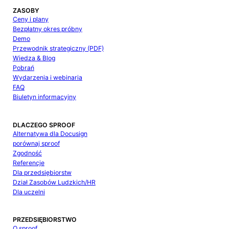
ZASOBY
Ceny i plany
Bezpłatny okres próbny
Demo
Przewodnik strategiczny (PDF)
Wiedza & Blog
Pobrań
Wydarzenia i webinaria
FAQ
Biuletyn informacyjny
DLACZEGO SPROOF
Alternatywa dla Docusign
porównaj sproof
Zgodność
Referencje
Dla przedsiębiorstw
Dział Zasobów Ludzkich/HR
Dla uczelni
PRZEDSIĘBIORSTWO
O sproof