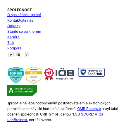
SPOLEČNOST
O společnosti sproof
Kontaktujte nás
Odkazy
Staňte se partnerem
Kariéra
Tisk
Podpora
Sledujte nás na Facebooku
Sledujte nás na X
Sledujte nás na LinkedIn
sproof je nejlépe hodnoceným poskytovatelem elektronických
podpisů na nezávislé hodnotící platformě.
OMR Recenze
a byl také
oceněn společností CRIF GmbH cenou
"ESG SCORE: A" za
udržitelnost.
certifikováno.