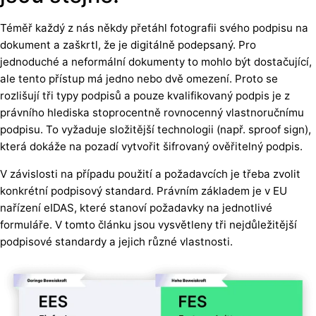
Téměř každý z nás někdy přetáhl fotografii svého podpisu na
dokument a zaškrtl, že je digitálně podepsaný. Pro
jednoduché a neformální dokumenty to mohlo být dostačující,
ale tento přístup má jedno nebo dvě omezení. Proto se
rozlišují tři typy podpisů a pouze kvalifikovaný podpis je z
právního hlediska stoprocentně rovnocenný vlastnoručnímu
podpisu. To vyžaduje složitější technologii (např. sproof sign),
která dokáže na pozadí vytvořit šifrovaný ověřitelný podpis.
V závislosti na případu použití a požadavcích je třeba zvolit
konkrétní podpisový standard. Právním základem je v EU
nařízení eIDAS,
které stanoví požadavky na jednotlivé
formuláře. V tomto článku jsou vysvětleny tři nejdůležitější
podpisové standardy a jejich různé vlastnosti.