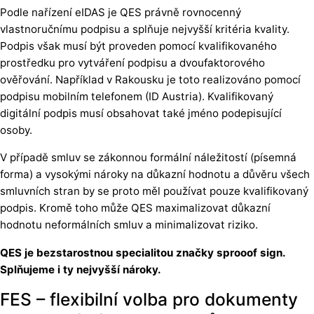
Podle nařízení eIDAS je QES právně rovnocenný
vlastnoručnímu podpisu a splňuje nejvyšší kritéria kvality.
Podpis však musí být proveden pomocí kvalifikovaného
prostředku pro vytváření podpisu a dvoufaktorového
ověřování. Například v Rakousku je toto realizováno pomocí
podpisu mobilním telefonem (ID Austria). Kvalifikovaný
digitální podpis musí obsahovat také jméno podepisující
osoby.
V případě smluv se zákonnou formální náležitostí (písemná
forma) a vysokými nároky na důkazní hodnotu a důvěru všech
smluvních stran by se proto měl používat pouze kvalifikovaný
podpis. Kromě toho může QES maximalizovat důkazní
hodnotu neformálních smluv a minimalizovat riziko.
QES je bezstarostnou specialitou značky sprooof sign.
Splňujeme i ty nejvyšší nároky.
FES – flexibilní volba pro dokumenty