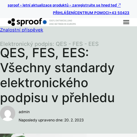
sproof – letní aktualizace produktů – zaregistrujte se hned teď
PŘIHLÁŠENÍ
CENTRUM POMOCI
+43 50423
Znalostní příspěvek
Elektronický podpis: QES - FES - EES
QES, FES, EES:
Všechny standardy
elektronického
podpisu v přehledu
admin
Naposledy upraveno dne: 20. 2. 2023