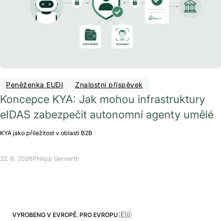
Peněženka EUDI
Znalostní příspěvek
Koncepce KYA: Jak mohou infrastruktury
eIDAS zabezpečit autonomní agenty umělé
KYA jako příležitost v oblasti B2B
22. 6. 2026
Philipp Gernerth
VYROBENO V EVROPĚ. PRO EVROPU 🇪🇺